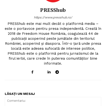
PRESShub
https://www.presshub.ro/
PRESShub este mai mult decât o platformă media –
este o portavoce pentru presa independentă. Creată în
2018 de Freedom House România, coagulează 44 de
publicații acoperind peste jumătate din teritoriul
României, acoperind și diaspora. Într-o țară unde presa
locală este adesea sufocată de interese politice,
PRESShub este o platformă pentru jurnalismul de la
firul ierbii, care crede în puterea comunităților bine
informate.
Un proiect
FREEDOM HOUSE ROMÂNIA
LĂSAȚI UN MESAJ
PRESShub