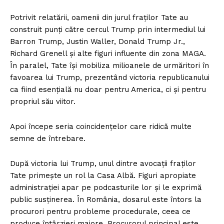
Potrivit relatării, oamenii din jurul fraților Tate au
construit punți către cercul Trump prin intermediul lui
Barron Trump, Justin Waller, Donald Trump Jr.,
Richard Grenell și alte figuri influente din zona MAGA.
În paralel, Tate își mobiliza milioanele de urmăritori în
favoarea lui Trump, prezentând victoria republicanului
ca fiind esențială nu doar pentru America, ci și pentru
propriul său viitor.
Apoi începe seria coincidențelor care ridică multe
semne de întrebare.
După victoria lui Trump, unul dintre avocații fraților
Tate primește un rol la Casa Albă. Figuri apropiate
administrației apar pe podcasturile lor și le exprimă
public susținerea. În România, dosarul este întors la
procurori pentru probleme procedurale, ceea ce
produce întârzieri majore. Procurorul principal este