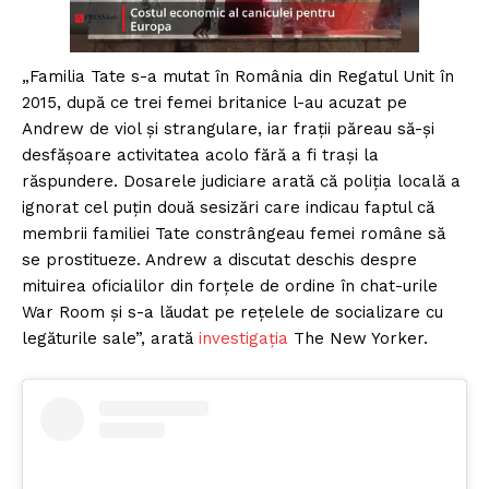
„Familia Tate s-a mutat în România din Regatul Unit în
2015, după ce trei femei britanice l-au acuzat pe
Andrew de viol și strangulare, iar frații păreau să-și
desfășoare activitatea acolo fără a fi trași la
răspundere. Dosarele judiciare arată că poliția locală a
ignorat cel puțin două sesizări care indicau faptul că
membrii familiei Tate constrângeau femei române să
se prostitueze. Andrew a discutat deschis despre
mituirea oficialilor din forțele de ordine în chat-urile
War Room și s-a lăudat pe rețelele de socializare cu
legăturile sale”, arată
investigația
The New Yorker.