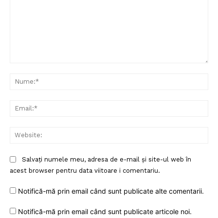
Despre noi / Echipa
Proiecte editoriale
Rețea
Contact
Comentariu:
Nu
Ema
Web
Salvați numele meu, adresa de e-mail și site-ul web în
acest browser pentru data viitoare i comentariu.
Notifică-mă prin email când sunt publicate alte comentarii.
Notifică-mă prin email când sunt publicate articole noi.