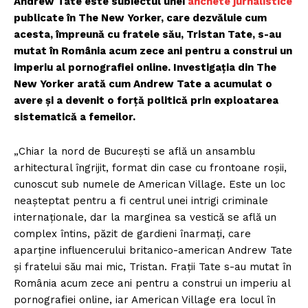
Andrew Tate este subiectul unei
anchete jurnalistice
publicate în The New Yorker, care dezvăluie cum
acesta, împreună cu fratele său, Tristan Tate, s-au
mutat în România acum zece ani pentru a construi un
imperiu al pornografiei online. Investigația din The
New Yorker arată cum Andrew Tate a acumulat o
avere și a devenit o forță politică prin exploatarea
sistematică a femeilor.
„Chiar la nord de București se află un ansamblu
arhitectural îngrijit, format din case cu frontoane roșii,
cunoscut sub numele de American Village. Este un loc
neașteptat pentru a fi centrul unei intrigi criminale
internaționale, dar la marginea sa vestică se află un
complex întins, păzit de gardieni înarmați, care
aparține influencerului britanico-american Andrew Tate
și fratelui său mai mic, Tristan. Frații Tate s-au mutat în
România acum zece ani pentru a construi un imperiu al
pornografiei online, iar American Village era locul în