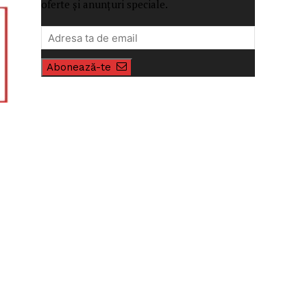
oferte și anunțuri speciale.
Abonează-te