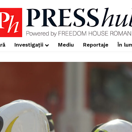
ră
Investigații
Mediu
Reportaje
În lu