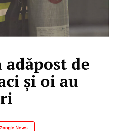
n adăpost de
ci și oi au
ri
 Google News