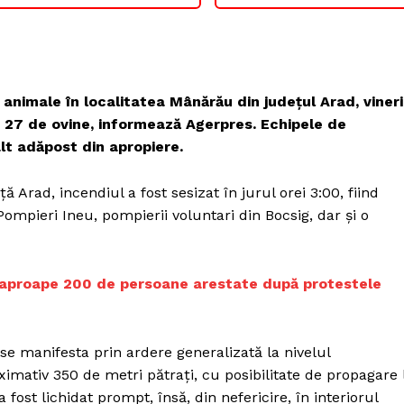
animale în localitatea Mânărău din județul Arad, vineri
 27 de ovine, informează Agerpres. Echipele de
alt adăpost din apropiere.
ă Arad, incendiul a fost sesizat în jurul orei 3:00, fiind
mpieri Ineu, pompierii voluntari din Bocsig, dar şi o
u aproape 200 de persoane arestate după protestele
 se manifesta prin ardere generalizată la nivelul
imativ 350 de metri pătraţi, cu posibilitate de propagare 
 fost lichidat prompt, însă, din nefericire, în interiorul