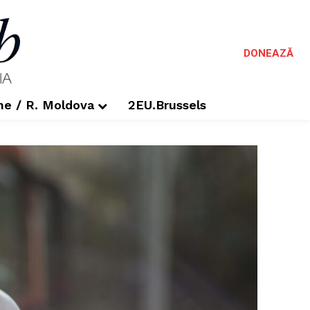
DONEAZĂ
me / R. Moldova
2EU.Brussels