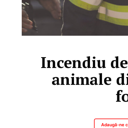
Incendiu de
animale di
f
Adaugă-ne ca