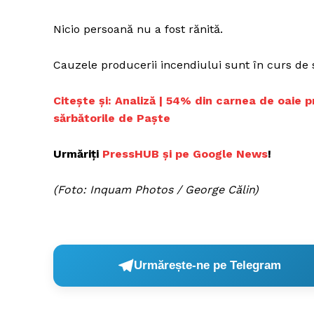
Nicio persoană nu a fost rănită.
Un pro
Cauzele producerii incendiului sunt în curs de s
FREEDOM
ROMÂ
Citește și:
Analiză | 54% din carnea de oaie 
sărbătorile de Paște
Urmăriți
PressHUB și pe Google News
!
(Foto: Inquam Photos / George Călin)
Urmărește-ne pe Telegram