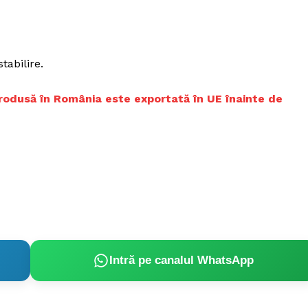
Proiecte editoriale
Rețea
Contact
iect
tabilire.
 HOUSE
NIA
produsă în România este exportată în UE înainte de
Intră pe canalul WhatsApp