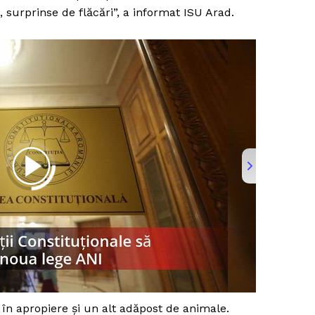
 surprinse de flăcări”, a informat ISU Arad.
PRESShub
Despre noi / Echipa
 în apropiere şi un alt adăpost de animale.