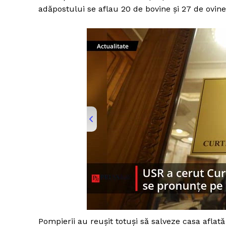
adăpostului se aflau 20 de bovine şi 27 de ovine,
00:00
/
01:00
presshub
Pompierii au reuşit totuşi să salveze casa aflată