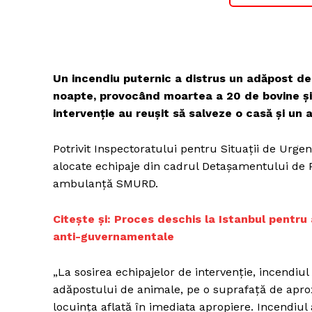
Un incendiu puternic a distrus un adăpost de 
noapte, provocând moartea a 20 de bovine și
intervenție au reușit să salveze o casă și un 
Potrivit Inspectoratului pentru Situaţii de Urgenţ
alocate echipaje din cadrul Detaşamentului de Po
ambulanţă SMURD.
Citește și:
Proces deschis la Istanbul pentr
anti-guvernamentale
„La sosirea echipajelor de intervenţie, incendiul
adăpostului de animale, pe o suprafaţă de aprox
locuinţa aflată în imediata apropiere. Incendiul a