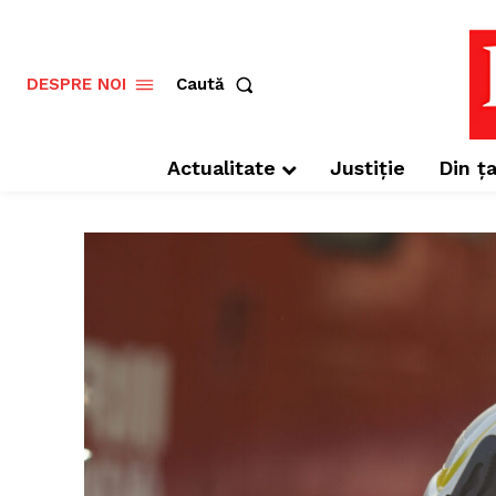
Caută
DESPRE NOI
Actualitate
Justiție
Din ța