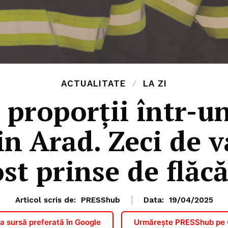
ACTUALITATE
LA ZI
 proporții într-u
n Arad. Zeci de va
ost prinse de flăcă
Articol scris de:
PRESShub
Data:
19/04/2025
 sursă preferată în Google
Urmărește PRESShub pe