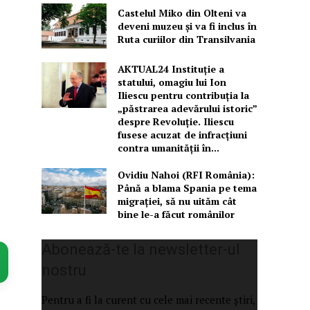
Castelul Miko din Olteni va
deveni muzeu şi va fi inclus în
Ruta curiilor din Transilvania
AKTUAL24 Instituție a
statului, omagiu lui Ion
Iliescu pentru contribuția la
„păstrarea adevărului istoric”
despre Revoluție. Iliescu
fusese acuzat de infracțiuni
contra umanității în...
Ovidiu Nahoi (RFI România):
Până a blama Spania pe tema
migrației, să nu uităm cât
bine le-a făcut românilor
Abonează-te la newsletter-ul
nostru
Pentru a fi la curent cu cele mai recente știri,