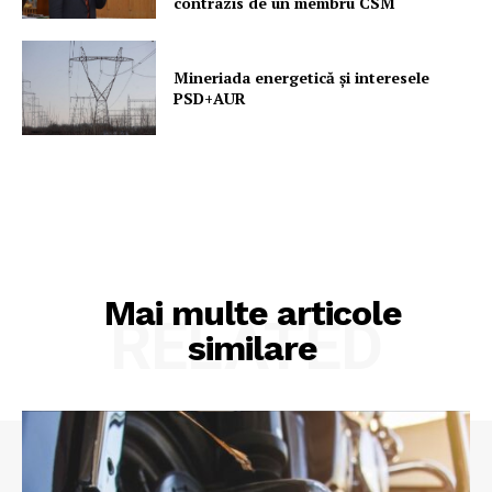
contrazis de un membru CSM
Mineriada energetică și interesele
PSD+AUR
Mai multe articole
RELATED
similare