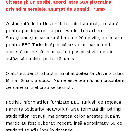
Citește și:
Un posibil acord între SUA și Ucraina
privind mineralele, anunțat de Donald Trump
O studentă de la Universitatea din Istanbul, arestată
pentru participarea la protestele din cartierul
Saraçhane și încarcerată timp de 20 de zile, a declarat
pentru BBC Turkish: Sper că se vor întoarce de la
această rușine cât mai curând posibil și vor decide
astăzi să-i achite pe toată lumea”.
O altă studentă, aflată în anul al doilea la Universitatea
Mimar Sinan, a spus: „Nu ne este teamă, nu noi suntem
cei care ar trebui să se teamă”.
Potrivit informațiilor furnizate BBC Turkish de rețeaua
Parents Solidarity Network (PSN), formată din părinții
studenților reținuți, majoritatea celor arestați după 19
martie au fost eliberați recent, însă aproximativ 50 de
studenți se află încă în detenție.