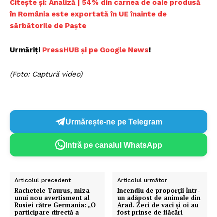
Citește și:
Analiză | 54% din carnea de oaie produsă
în România este exportată în UE înainte de
sărbătorile de Paște
Urmăriți
PressHUB și pe Google News
!
(Foto: Captură video)
Urmărește-ne pe Telegram
Intră pe canalul WhatsApp
Articolul precedent
Articolul următor
Rachetele Taurus, miza
Incendiu de proporții într-
unui nou avertisment al
un adăpost de animale din
Rusiei către Germania: „O
Arad. Zeci de vaci și oi au
participare directă a
fost prinse de flăcări