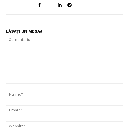
LĂSAȚI UN MESAJ
Comentariu:
Nu
Ema
Web