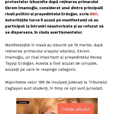
protestelor izbucnite după reținerea primarului
Ekrem İmamoğlu, considerat unul dintre principalii
rivali politici ai președintelui Erdoğan, scrie
BBC
.
Autoritățile turce îi acuză pe manifestanți că au
participat la întruniri neautorizate și au refuzat să
se disperseze, în ciuda avertismentelor.
Manifestațiile în masă au izbucnit pe 19 martie, după
reținerea primarului orașului Istanbul, Ekrem
İmamoğlu, un rival important al președintelui Recep
Tayyip Erdoğan. Acesta a fost acuzat de corupție,
acuzații pe care le respinge categoric.
Majoritatea celor 189 de inculpați judecați la Tribunalul
Caglayan sunt studenți, în timp ce opt sunt jurnalişti.
Citește articolul