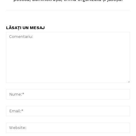
LĂSAȚI UN MESAJ
Comentariu:
Nu
Ema
Web