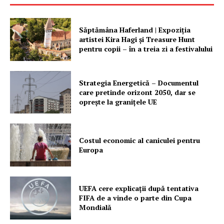
Săptămâna Haferland | Expoziţia
artistei Kira Hagi şi Treasure Hunt
pentru copii – în a treia zi a festivalului
Un proiect
FREEDOM HOUSE ROMÂNIA
Strategia Energetică – Documentul
care pretinde orizont 2050, dar se
oprește la granițele UE
PRESShub
Costul economic al caniculei pentru
Europa
Despre noi / Echipa
Proiecte editoriale
Rețea
UEFA cere explicații după tentativa
FIFA de a vinde o parte din Cupa
Contact
Mondială