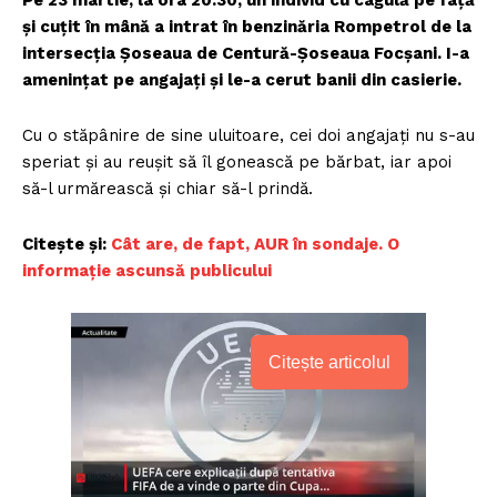
Pe 23 martie, la ora 20:30, un individ cu cagulă pe față
și cuțit în mână a intrat în benzinăria Rompetrol de la
intersecția Șoseaua de Centură-Șoseaua Focșani. I-a
amenințat pe angajați și le-a cerut banii din casierie.
Cu o stăpânire de sine uluitoare, cei doi angajați nu s-au
speriat și au reușit să îl gonească pe bărbat, iar apoi
să-l urmărească și chiar să-l prindă.
Citește și:
Cât are, de fapt, AUR în sondaje. O
informație ascunsă publicului
Citește articolul