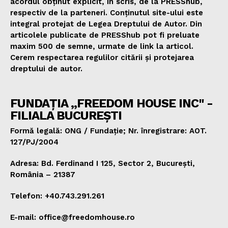
acordul obținut explicit, în scris, de la PRESShub,
respectiv de la parteneri. Conținutul site-ului este
integral protejat de Legea Dreptului de Autor. Din
articolele publicate de PRESShub pot fi preluate
maxim 500 de semne, urmate de link la articol.
Cerem respectarea regulilor citării și protejarea
dreptului de autor.
FUNDAȚIA „FREEDOM HOUSE INC" -
FILIALA BUCUREȘTI
Formă legală: ONG / Fundație; Nr. înregistrare: AOT.
127/PJ/2004
Adresa: Bd. Ferdinand I 125, Sector 2, București,
România – 21387
Telefon: +40.743.291.261
E-mail: office@freedomhouse.ro