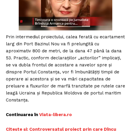
Prin intermediul proiectului, calea ferată cu ecartament
larg din Port Bazinul Nou va fi prelungită cu
aproximativ 800 de metri, de la dana 47 până la dana
53. Practic, conform declarațiilor „actorilor” implicați,
se va dubla frontul de acostare a navelor spre și
dinspre Portul Constanța, vor fi îmbunătățiți timpii de
operare ai acestora și se va mări capacitatea de
preluare a fluxurilor de marfă tranzitate pe rutele care
leagă Ucraina și Republica Moldova de portul maritim
Constanța.
Continuarea în
Viata-libera.ro
Citește și: Controversatul proiect prin care Dîncu