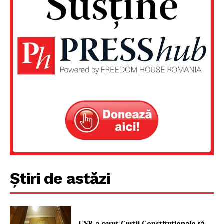
Știri de astăzi
Un proiect
FREEDOM HOUSE ROMÂNIA
USR a cerut Curții Constituționale să