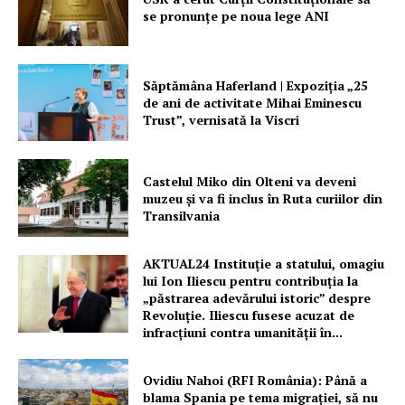
se pronunțe pe noua lege ANI
PRESShub
Despre noi / Echipa
Săptămâna Haferland | Expoziţia „25
de ani de activitate Mihai Eminescu
Proiecte editoriale
Trust”, vernisată la Viscri
Rețea
Contact
Castelul Miko din Olteni va deveni
muzeu şi va fi inclus în Ruta curiilor din
Transilvania
AKTUAL24 Instituție a statului, omagiu
lui Ion Iliescu pentru contribuția la
„păstrarea adevărului istoric” despre
Revoluție. Iliescu fusese acuzat de
infracțiuni contra umanității în...
Ovidiu Nahoi (RFI România): Până a
blama Spania pe tema migrației, să nu