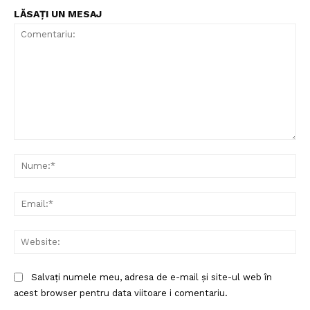
LĂSAȚI UN MESAJ
Comentariu:
Nu
Ema
Web
Salvați numele meu, adresa de e-mail și site-ul web în
acest browser pentru data viitoare i comentariu.