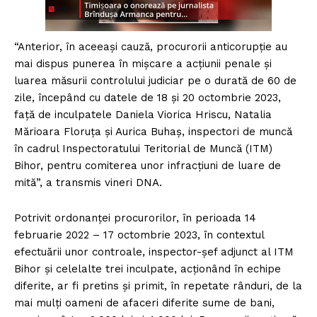
“Anterior, în aceeași cauză, procurorii anticorupție au
mai dispus punerea în mișcare a acțiunii penale și
luarea măsurii controlului judiciar pe o durată de 60 de
zile, începând cu datele de 18 și 20 octombrie 2023,
față de inculpatele Daniela Viorica Hriscu, Natalia
Mărioara Floruța și Aurica Buhaș, inspectori de muncă
în cadrul Inspectoratului Teritorial de Muncă (ITM)
Bihor, pentru comiterea unor infracțiuni de luare de
mită”, a transmis vineri DNA.
Potrivit ordonanței procurorilor, în perioada 14
februarie 2022 – 17 octombrie 2023, în contextul
efectuării unor controale, inspector-șef adjunct al ITM
Bihor și celelalte trei inculpate, acționând în echipe
diferite, ar fi pretins și primit, în repetate rânduri, de la
mai mulți oameni de afaceri diferite sume de bani,