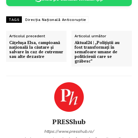
TAGS
Direcția Națională Anticoruptie
Articolul precedent
Articolul următor
Căţeluşa Elsa, campioană
Aktual24 | „Polițiștii au
naţională la căutare şi
fost transformați în
salvare în caz de cutremur
semafoare umane de
sau alte dezastre
politicienii care se
grăbesc”
PRESShub
https://www.presshub.ro/