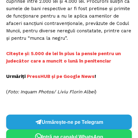
cuprinse între 2.000 lei și 4.000 lei. Procurorii susțin că
sumele de bani respective ar fi fost pretinse și primite
de funcționare pentru a nu le aplica oamenilor de
afaceri sancțiuni contravenționale, prevăzute de Codul
Muncii, pentru diverse nereguli constatate, printre care
și pentru “munca la negru”.
C
itește și: 5.000 de lei în plus la pensie pentru un
judecător care a muncit o lună în penitenciar
Urmăriți
PressH
UB și pe Google News
!
(
Foto: Inquam Photos/ Liviu Florin Albei
)
Urmărește-ne pe Telegram
Intră pe canalul WhatsApp