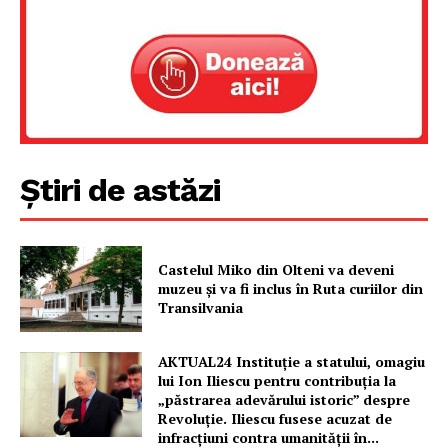
Un proiect
FREEDOM HOUSE ROMÂNIA
PRESShub
Știri de astăzi
Despre noi / Echipa
Proiecte editoriale
Castelul Miko din Olteni va deveni
Rețea
muzeu şi va fi inclus în Ruta curiilor din
Transilvania
Contact
AKTUAL24 Instituție a statului, omagiu
lui Ion Iliescu pentru contribuția la
„păstrarea adevărului istoric” despre
Revoluție. Iliescu fusese acuzat de
infracțiuni contra umanității în...