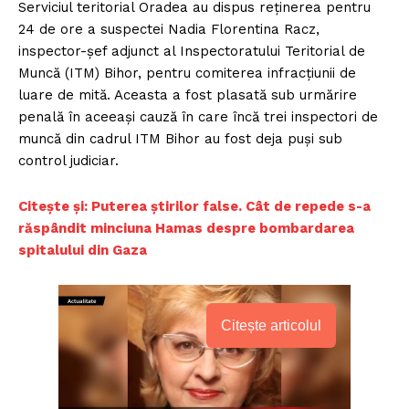
Serviciul teritorial Oradea au dispus reținerea pentru
24 de ore a suspectei Nadia Florentina Racz,
inspector-șef adjunct al Inspectoratului Teritorial de
Muncă (ITM) Bihor, pentru comiterea infracțiunii de
luare de mită. Aceasta a fost plasată sub urmărire
penală în aceeași cauză în care încă trei inspectori de
muncă din cadrul ITM Bihor au fost deja puși sub
control judiciar.
C
itește și: Puterea știrilor false. Cât de repede s-a
răspândit minciuna Hamas despre bombardarea
spitalului din Gaza
Citește articolul