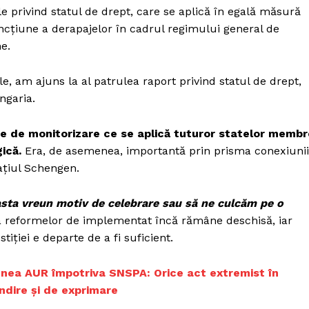
Proiecte editoriale
e privind statul de drept, care se aplică în egală măsură
Rețea
cțiune a derapajelor în cadrul regimului general de
e.
Contact
iect
 HOUSE
, am ajuns la al patrulea raport privind statul de drept,
NIA
Ungaria.
e monitorizare ce se aplică tuturor statelor membr
ică.
Era, de asemenea, importantă prin prisma conexiunii
pațiul Schengen.
 asta vreun motiv de celebrare sau să ne culcăm pe o
sta reformelor de implementat încă rămâne deschisă, iar
tiției e departe de a fi suficient.
unea AUR împotriva SNSPA: Orice act extremist în
ndire și de exprimare