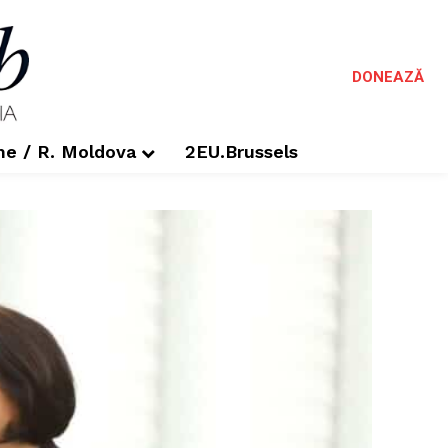
DONEAZĂ
me / R. Moldova
2EU.Brussels