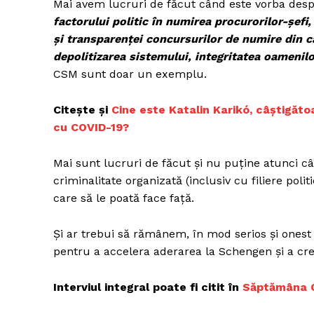
Mai avem lucruri de făcut când este vorba des
factorului politic în numirea procurorilor-șefi,
și transparenței concursurilor de numire din cad
depolitizarea sistemului, integritatea oamenilo
CSM sunt doar un exemplu.
Citește și
Cine este Katalin Karikó, câştigăto
cu COVID-19?
Mai sunt lucruri de făcut și nu puține atunci c
criminalitate organizată (inclusiv cu filiere polit
care să le poată face față.
Și ar trebui să rămânem, în mod serios și onest 
pentru a accelera aderarea la Schengen și a cre
Interviul integral poate fi citit în
Săptămâna O