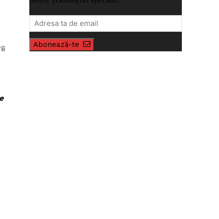
Abonează-te
ii
e