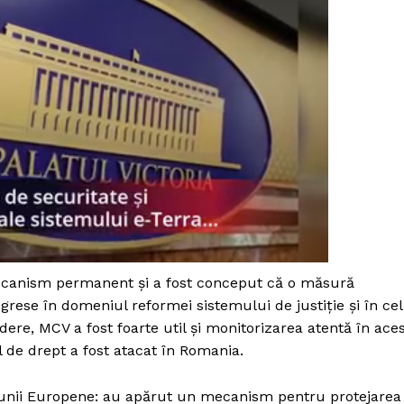
ecanism permanent și a fost conceput că o măsură
ogrese în domeniul reformei sistemului de justiție și în cel
dere, MCV a fost foarte util și monitorizarea atentă în ace
PRESShub
l de drept a fost atacat în Romania.
Despre noi / Echipa
Uniunii Europene: au apărut un mecanism pentru protejarea