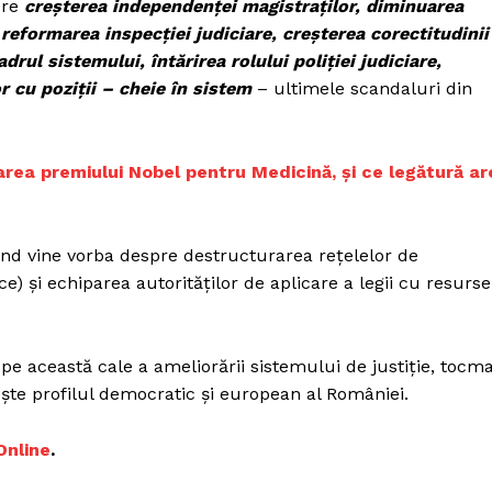
pre
creșterea independenței magistraților, diminuarea
 reformarea inspecției judiciare, creșterea corectitudinii
rul sistemului, întărirea rolului poliției judiciare,
r cu poziții – cheie în sistem
– ultimele scandaluri din
area premiului Nobel pentru Medicină, și ce legătură ar
ând vine vorba despre destructurarea rețelelor de
ice) și echiparea autorităților de aplicare a legii cu resurse
pe această cale a ameliorării sistemului de justiție, tocma
ște profilul democratic și european al României.
nline
.