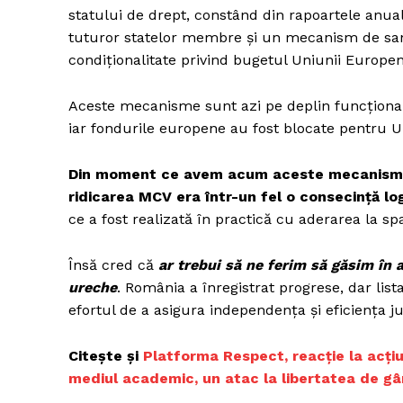
statului de drept, constând din rapoartele anual
tuturor statelor membre și un mecanism de san
condiționalitate privind bugetul Uniunii Europen
Un pro
FREEDOM
Aceste mecanisme sunt azi pe deplin funcționale
ROMÂ
iar fondurile europene au fost blocate pentru 
Din moment ce avem acum aceste mecanisme d
ridicarea MCV era într-un fel o consecință log
ce a fost realizată în practică cu aderarea la s
Însă cred că
ar trebui să ne ferim să găsim în
ureche
. România a înregistrat progrese, dar li
efortul de a asigura independența și eficiența jus
Citește și
Platforma Respect, reacție la acți
mediul academic, un atac la libertatea de gâ