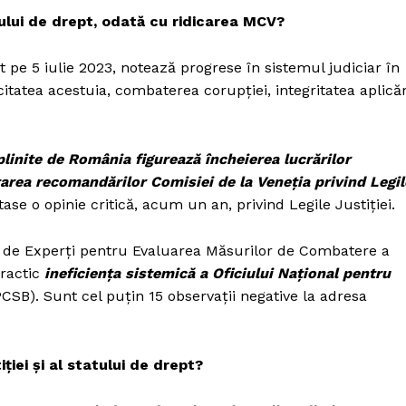
ului de drept, odată cu ridicarea MCV?
t pe 5 iulie 2023, notează progrese în sistemul judiciar în
itatea acestuia, combaterea corupției, integritatea aplicăr
linite de România figurează încheierea lucrărilor
area recomandărilor Comisiei de la Veneția privind Legil
ase o opinie critică, acum un an, privind Legile Justiției.
ui de Experţi pentru Evaluarea Măsurilor de Combatere a
practic
ineficiența sistemică a Oficiului Național pentru
SB). Sunt cel puțin 15 observații negative la adresa
iei și al statului de drept?