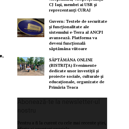
CJ Iași, membri ai USR și
reprezentanți CURAJ
Guvern: Testele de securitate
și funcționalitate ale
sistemului e-Terra al ANCPI
avansează. Platforma va
deveni funcțională
săptămâna viitoare
e,
SĂPTĂMÂNA ONLINE
(BISTRIȚA) Evenimente
dedicate unor investiții și
proiecte sociale, culturale și
educaționale, organizate de
Primăria Teaca
Abonează-te la newsletter-ul
nostru
Pentru a fi la curent cu cele mai recente știri,
oferte și anunțuri speciale.