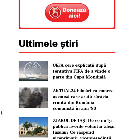
Ultimele știri
UEFA cere explicații după
tentativa FIFA de a vinde o
parte din Cupa Mondială
AKTUAL24 Filmări cu camera
ascunsă care arată sărăcia
cruntă din România
comunistă în anii ’80
st
ZIARUL DE IAȘI De ce nu își
publică averile voluntar aleșii
Iașului? Ce răspund
viceprimarii, vicepreședinții