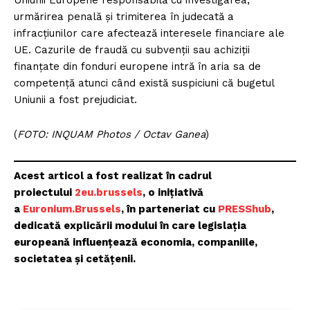
Uniunii Europene responsabilă cu investigarea,
urmărirea penală și trimiterea în judecată a
infracțiunilor care afectează interesele financiare ale
UE. Cazurile de fraudă cu subvenții sau achiziții
finanțate din fonduri europene intră în aria sa de
competență atunci când există suspiciuni că bugetul
Uniunii a fost prejudiciat.
(
FOTO: INQUAM Photos / Octav Ganea
)
Acest articol a fost realizat în cadrul
proiectului
2eu.brussels
, o inițiativă
a
Euronium.Brussels
, în parteneriat cu
PRESShub
,
dedicată explicării modului în care legislația
europeană influențează economia, companiile,
societatea și cetățenii.