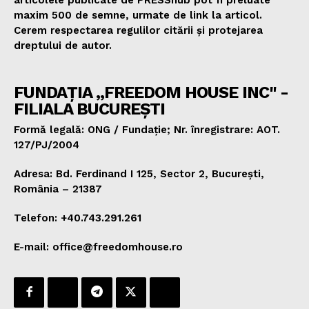
articolele publicate de PRESShub pot fi preluate
maxim 500 de semne, urmate de link la articol.
Cerem respectarea regulilor citării și protejarea
dreptului de autor.
FUNDAȚIA „FREEDOM HOUSE INC" -
FILIALA BUCUREȘTI
Formă legală: ONG / Fundație; Nr. înregistrare: AOT.
127/PJ/2004
Adresa: Bd. Ferdinand I 125, Sector 2, București,
România – 21387
Telefon: +40.743.291.261
E-mail: office@freedomhouse.ro