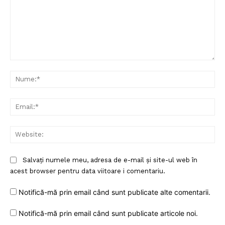
Comentariu:
Nu
Ema
Web
Un proiect
Salvați numele meu, adresa de e-mail și site-ul web în
FREEDOM HOUSE ROMÂNIA
acest browser pentru data viitoare i comentariu.
Notifică-mă prin email când sunt publicate alte comentarii.
Notifică-mă prin email când sunt publicate articole noi.