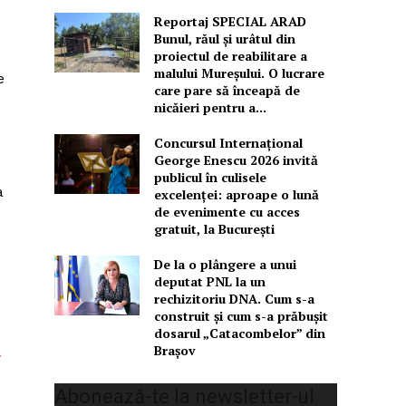
Reportaj SPECIAL ARAD
Bunul, răul și urâtul din
proiectul de reabilitare a
malului Mureșului. O lucrare
e
care pare să înceapă de
nicăieri pentru a...
Concursul Internațional
George Enescu 2026 invită
publicul în culisele
a
excelenței: aproape o lună
de evenimente cu acces
gratuit, la București
De la o plângere a unui
deputat PNL la un
rechizitoriu DNA. Cum s-a
construit și cum s-a prăbușit
dosarul „Catacombelor” din
Brașov
a
Abonează-te la newsletter-ul