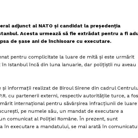
eral adjunct al NATO și candidat la președenția
stanbul. Acesta urmează să fie extrădat pentru a fi ad
psa de șase ani de închisoare cu executare.
mnat pentru complicitate la luare de mită și este urmărit
 în Istanbul încă din luna ianuarie, dar polițiștii nu aveau
și informații realizat de Biroul Sirene din cadrul Centrulu
R. cu partenerii externi, respectiv autoritățile turce, a fos
rmărit internațional pentru săvârșirea infracțiunii de luare
București, pe numele său, un mandat de executare a
-un comunicat al Poliției Române. În prezent, sunt
ea în executare a mandatului, se mai arată în comunicatu