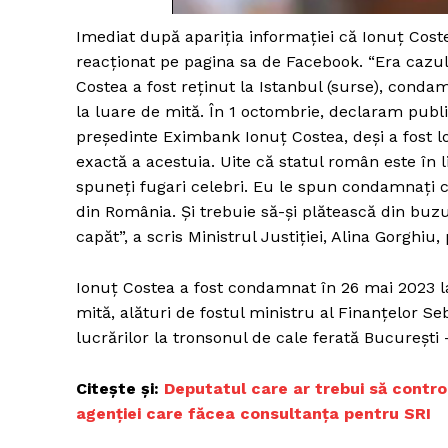
Imediat după apariția informației că Ionuț Costea
reacționat pe pagina sa de Facebook. “Era cazul
Costea a fost reținut la Istanbul (surse), conda
Un pro
la luare de mită. În 1 octombrie, declaram publ
FREEDOM
preşedinte Eximbank Ionuţ Costea, deşi a fost lo
ROMÂ
exactă a acestuia. Uite că statul român este în l
spuneți fugari celebri. Eu le spun condamnați 
din România. Și trebuie să-și plătească din buzu
capăt”, a scris Ministrul Justiției, Alina Gorghiu,
Ionuţ Costea a fost condamnat în 26 mai 2023 la
mită, alături de fostul ministru al Finanţelor S
lucrărilor la tronsonul de cale ferată Bucureşti
Citește și:
Deputatul care ar trebui să contr
agenției care făcea consultanța pentru SRI