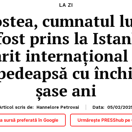
LA ZI
stea, cumnatul l
ost prins la Ista
rit internațional
pedeapsă cu înch
șase ani
Articol scris de:
Hannelore Petrovai
Data:
05/02/202
 sursă preferată în Google
Urmărește PRESShub pe