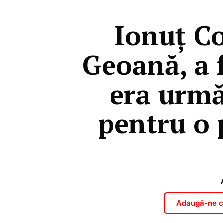
Ionuț Co
Geoană, a f
era urmă
pentru o 
Adaugă-ne ca