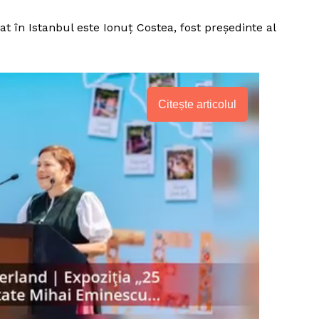
t în Istanbul este Ionuț Costea, fost președinte al
Citește articolul
PRESShub
Despre noi / Echipa