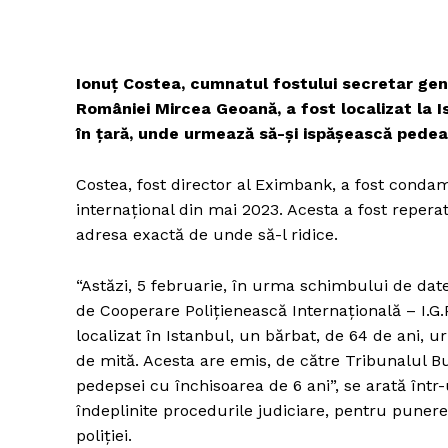
Ionuț Costea, cumnatul fostului secretar gen
României Mircea Geoană, a fost localizat la I
în țară, unde urmează să-și ispășească pedea
Costea, fost director al Eximbank, a fost conda
internațional din mai 2023. Acesta a fost reperat
adresa exactă de unde să-l ridice.
“Astăzi, 5 februarie, în urma schimbului de date 
de Cooperare Polițienească Internațională – I.G.P.
localizat în Istanbul, un bărbat, de 64 de ani, u
de mită. Acesta are emis, de către Tribunalul 
pedepsei cu închisoarea de 6 ani”, se arată într
îndeplinite procedurile judiciare, pentru puner
poliției.