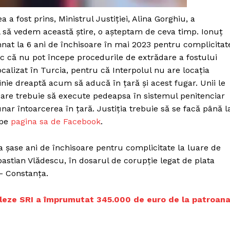
Proiecte editoriale
 a fost prins, Ministrul Justiției, Alina Gorghiu, a
Rețea
 să vedem această știre, o așteptam de ceva timp. Ionuț
Contact
mnat la 6 ani de închisoare în mai 2023 pentru complicitat
iect
ic că nu pot începe procedurile de extrădare a fostului
 HOUSE
calizat în Turcia, pentru că Interpolul nu are locaţia
NIA
inie dreaptă acum să aducă în țară și acest fugar. Unii le
care trebuie să execute pedeapsa în sistemul penitenciar
nar întoarcerea în țară. Justiția trebuie să se facă până l
 pe
pagina sa de Facebook
.
 șase ani de închisoare pentru complicitate la luare de
ebastian Vlădescu, în dosarul de corupţie legat de plata
 – Constanţa.
oleze SRI a împrumutat 345.000 de euro de la patroan