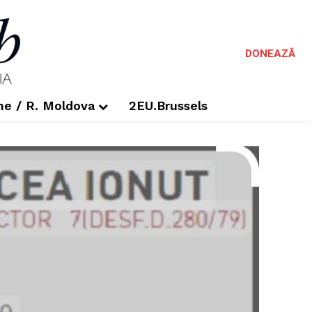
DONEAZĂ
me / R. Moldova
2EU.Brussels