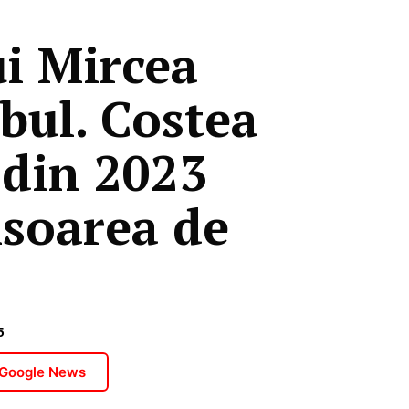
ui Mircea
nbul. Costea
 din 2023
isoarea de
5
 Google News