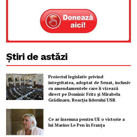
Știri de astăzi
Proiectul legislativ privind
Un proiect
integritatea, adoptat de Senat, inclusiv
FREEDOM HOUSE ROMÂNIA
cu amendamentele care îi vizează
direct pe Dominic Fritz și Mirabela
Grădinaru. Reacția liderului USR
PRESShub
Ce ar însemna pentru UE o victorie a
lui Marine Le Pen în Franța
Despre noi / Echipa