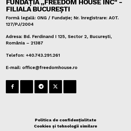
FUNDAȚIA „FREEDOM HOUSE INC" -
FILIALA BUCUREȘTI
Formă legală: ONG / Fundație; Nr. înregistrare: AOT.
127/PJ/2004
Adresa: Bd. Ferdinand I 125, Sector 2, București,
România – 21387
Telefon: +40.743.291.261
E-mail: office@freedomhouse.ro
Politica de confidențialitate
Cookies și tehnologii similare