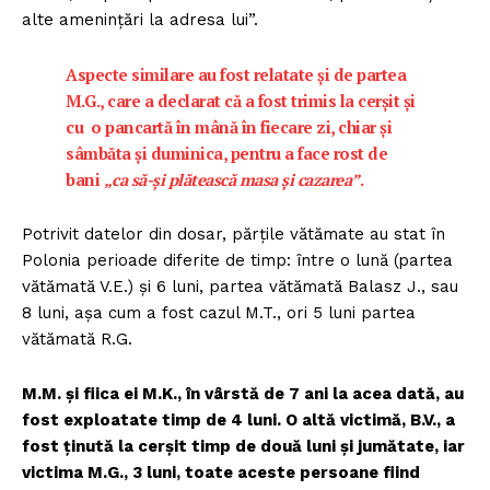
alte amenințări la adresa lui”.
Aspecte similare au fost relatate și de partea
M.G., care a declarat că a fost trimis la cerșit și
cu o pancartă în mână în fiecare zi, chiar și
sâmbăta și duminica, pentru a face rost de
bani
„ca să-și plătească masa și cazarea”
.
Potrivit datelor din dosar, părțile vătămate au stat în
Polonia perioade diferite de timp: între o lună (partea
vătămată V.E.) și 6 luni, partea vătămată Balasz J., sau
8 luni, așa cum a fost cazul M.T., ori 5 luni partea
vătămată R.G.
M.M. și fiica ei M.K., în vârstă de 7 ani la acea dată, au
fost exploatate timp de 4 luni. O altă victimă, B.V., a
fost ținută la cerșit timp de două luni și jumătate, iar
victima M.G., 3 luni, toate aceste persoane fiind