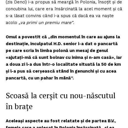
(zis Denci) i-a propus să meargă în Polonia, însoțit și de
concubina lui, care era însărcinată la acel moment și că
s-a lăsat convins când i-a spus că dacă ea va naște
acolo
„va primi un premiu mare”
.
Omul a povestit că „din momentul în care au ajuns la
destinație, inculpatul H.D. senior i-a dat o pancartă
pe care scria în limba polonă un mesaj de genul
«ajutați-mă că sunt bolnav cu inima și n-am casă», iar
a doua zi l-a dus într-o localitate situată la 50 de km
și l-a pus să cerșească stând în genunchi și cu acea
pancartă, cu un pahar în mână”.
Scoasă la cerșit cu nou-născutul
în brațe
Aceleași aspecte au fost relatate și de partea B.V.,
femeia care a aplecat în Polonia însărcinată, și ea