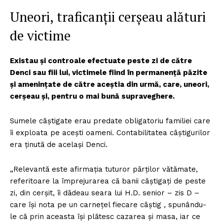
Uneori, traficanții cerșeau alături
de victime
Existau și controale efectuate peste zi de către
Denci sau fiii lui, victimele fiind în permanență păzite
și amenințate de către aceștia din urmă, care, uneori,
cerșeau și, pentru o mai bună supraveghere.
Sumele câștigate erau predate obligatoriu familiei care
îi exploata pe acești oameni. Contabilitatea câștigurilor
era ținută de același Denci.
„Relevantă este afirmația tuturor părților vătămate,
referitoare la împrejurarea că banii câștigați de peste
zi, din cerșit, îi dădeau seara lui H.D. senior – zis D –
care își nota pe un carnețel fiecare câștig , spunându-
le că prin aceasta își plătesc cazarea și masa, iar ce