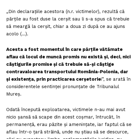
„Din declarațiile acestora (n.r. victimelor), rezultă că
părțile au fost duse la cerșit sau li s-a spus că trebuie
să meargă la cerșit, chiar a doua zi după ce au ajuns
acolo (…).
Acesta a fost momentul în care părțile vătămate
aflau că locul de muncă promis nu există și, deci, nici
câștigurile promise și că trebuie să-și câștige
contravaloarea transportului România-Polonia, dar
și existența, prin practicarea cerșetorie
i”, se arată în
considerentele sentinței pronunțate de Tribunalul
Mureș.
Odată începută exploatarea, victimele n-au mai avut
nicio șansă să scape din acest coșmar, întrucât, în
permanență, erau păzite și amenințate, iar faptul că se
aflau într-o țară străină, unde nu știau să se descurce,