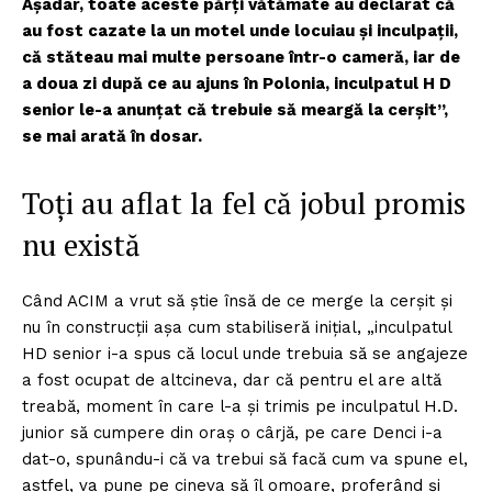
Așadar, toate aceste părți vătămate au declarat că
au fost cazate la un motel unde locuiau și inculpații,
că stăteau mai multe persoane într-o cameră, iar de
a doua zi după ce au ajuns în Polonia, inculpatul H D
senior le-a anunțat că trebuie să meargă la cerșit”,
se mai arată în dosar.
Toți au aflat la fel că jobul promis
nu există
Când ACIM a vrut să știe însă de ce merge la cerșit și
nu în construcții așa cum stabiliseră inițial, „inculpatul
HD senior i-a spus că locul unde trebuia să se angajeze
a fost ocupat de altcineva, dar că pentru el are altă
treabă, moment în care l-a și trimis pe inculpatul H.D.
junior să cumpere din oraș o cârjă, pe care Denci i-a
dat-o, spunându-i că va trebui să facă cum va spune el,
astfel, va pune pe cineva să îl omoare, proferând și