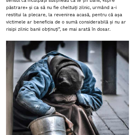
sensul că inculpații susțineau că le țin banii, «spre
păstrare» și ca să nu fie cheltuiți zilnic, urmând a-i
restitui la plecare, la revenirea acasă, pentru că așa
victimele ar beneficia de o sumă considerabilă și nu ar
risipi zilnic banii obținuți”, se mai arată în dosar.
Un proiect