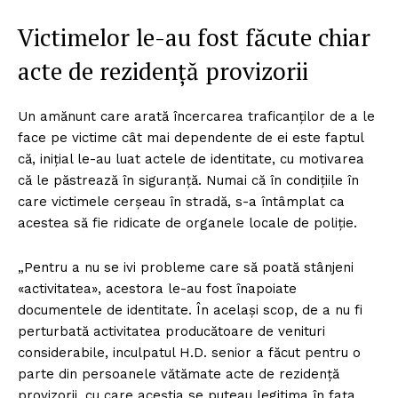
Victimelor le-au fost făcute chiar
acte de rezidență provizorii
Un amănunt care arată încercarea traficanților de a le
face pe victime cât mai dependente de ei este faptul
că, inițial le-au luat actele de identitate, cu motivarea
că le păstrează în siguranță. Numai că în condițiile în
care victimele cerșeau în stradă, s-a întâmplat ca
acestea să fie ridicate de organele locale de poliție.
„Pentru a nu se ivi probleme care să poată stânjeni
«activitatea», acestora le-au fost înapoiate
documentele de identitate. În același scop, de a nu fi
perturbată activitatea producătoare de venituri
considerabile, inculpatul H.D. senior a făcut pentru o
parte din persoanele vătămate acte de rezidență
provizorii, cu care aceștia se puteau legitima în fața