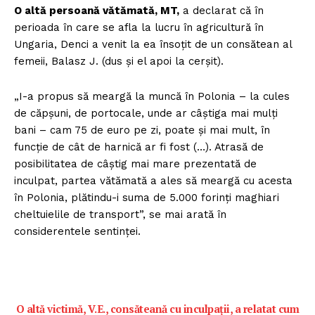
O altă persoană vătămată, MT,
a declarat că în
perioada în care se afla la lucru în agricultură în
Ungaria, Denci a venit la ea însoțit de un consătean al
femeii, Balasz J. (dus și el apoi la cerșit).
„I-a propus să meargă la muncă în Polonia – la cules
de căpșuni, de portocale, unde ar câștiga mai mulți
bani – cam 75 de euro pe zi, poate și mai mult, în
funcție de cât de harnică ar fi fost (…). Atrasă de
posibilitatea de câștig mai mare prezentată de
inculpat, partea vătămată a ales să meargă cu acesta
în Polonia, plătindu-i suma de 5.000 forinți maghiari
cheltuielile de transport”, se mai arată în
considerentele sentinței.
O altă victimă, V.E., consăteană cu inculpații, a relatat cum