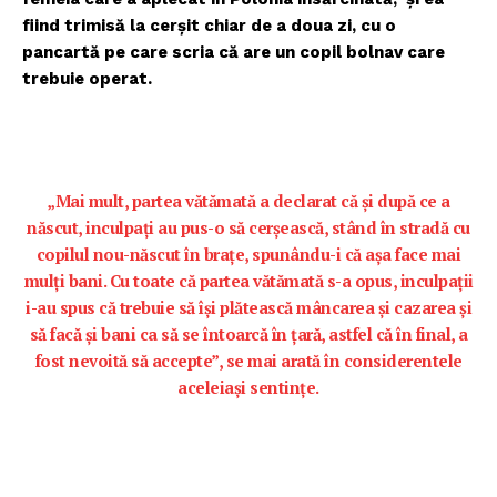
fiind trimisă la cerșit chiar de a doua zi, cu o
pancartă pe care scria că are un copil bolnav care
trebuie operat.
„Mai mult, partea vătămată a declarat că și după ce a
născut, inculpați au pus-o să cerșească, stând în stradă cu
copilul nou-născut în brațe, spunându-i că așa face mai
mulți bani. Cu toate că partea vătămată s-a opus, inculpații
i-au spus că trebuie să își plătească mâncarea și cazarea și
să facă și bani ca să se întoarcă în țară, astfel că în final, a
fost nevoită să accepte”, se mai arată în considerentele
aceleiași sentințe.