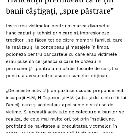
banii câștigați, „spre păstrare”
Instruirea victimelor pentru mimarea diverselor
handicapuri și tehnici prin care să impresioneze
trecătorii, se făcea tot de către membrii familiei, care
le realizau și le concepeau și mesajele în limba
poloneză pentru pancartele cu care erau victimele
erau puse să cerșească și care le păzeau în
permanență pentru a nu părăsi locurile de cerșit și
pentru a avea control asupra sumelor obținute.
„De aceste activități de pază se ocupau preponderent
inculpații H.M, H.D. junior și H.V. (soția și doi dintre fiii lui
Denci), care și «colectau» apoi sumele strânse de
victime. Și această activitate de colectare a banilor se
realiza, de cele mai multe ori, tot prin înșelăciune,
profitând de naivitatea și credulitatea victimelor, în