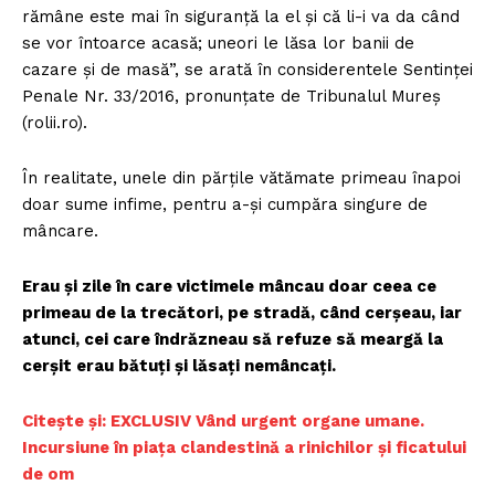
rămâne este mai în siguranță la el și că li-i va da când
se vor întoarce acasă; uneori le lăsa lor banii de
cazare și de masă”, se arată în considerentele Sentinței
Penale Nr. 33/2016, pronunțate de Tribunalul Mureș
(rolii.ro).
În realitate, unele din părțile vătămate primeau înapoi
doar sume infime, pentru a-și cumpăra singure de
mâncare.
Erau și zile în care victimele mâncau doar ceea ce
primeau de la trecători, pe stradă, când cerșeau, iar
atunci, cei care îndrăzneau să refuze să meargă la
cerșit erau bătuți și lăsați nemâncați.
Citește și: EXCLUSIV Vând urgent organe umane.
Incursiune în piața clandestină a rinichilor și ficatului
de om