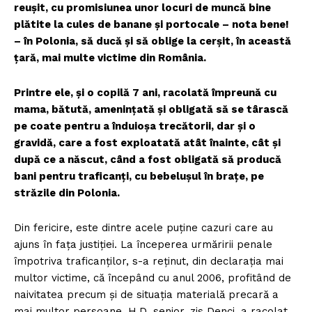
reușit, cu promisiunea unor locuri de muncă bine
plătite la cules de banane și portocale – nota bene!
– în Polonia, să ducă și să oblige la cerșit, în această
țară, mai multe victime din România.
Printre ele, și o copilă 7 ani, racolată împreună cu
mama, bătută, amenințată și obligată să se târască
pe coate pentru a înduioșa trecătorii, dar și o
gravidă, care a fost exploatată atât înainte, cât și
după ce a născut, când a fost obligată să producă
bani pentru traficanți, cu bebelușul în brațe, pe
străzile din Polonia.
Din fericire, este dintre acele puține cazuri care au
ajuns în fața justiției. La începerea urmăririi penale
împotriva traficanților, s-a reținut, din declarația mai
multor victime, că începând cu anul 2006, profitând de
naivitatea precum și de situația materială precară a
mai multor persoane, H.D. senior, zis Denci, a racolat