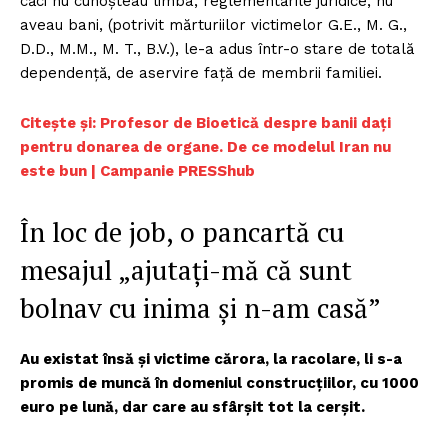
căci nu cunoșteau limba, reglementările juridice, nu
aveau bani, (potrivit mărturiilor victimelor G.E., M. G.,
D.D., M.M., M. T., B.V.), le-a adus într-o stare de totală
dependență, de aservire față de membrii familiei.
Citește și: Profesor de Bioetică despre banii dați
pentru donarea de organe. De ce modelul Iran nu
este bun | Campanie PRESShub
În loc de job, o pancartă cu
mesajul „ajutați-mă că sunt
bolnav cu inima și n-am casă”
Au existat însă și victime cărora, la racolare, li s-a
promis de muncă în domeniul construcțiilor, cu 1000
euro pe lună, dar care au sfârșit tot la cerșit.