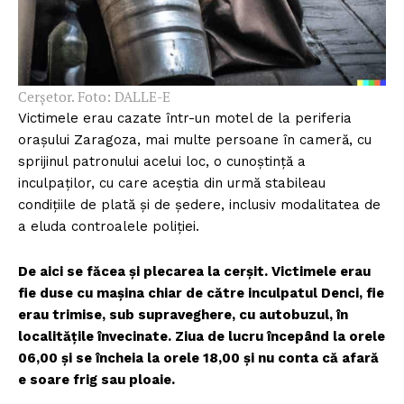
FREEDOM HOUSE ROMÂNIA
Cerșetor. Foto: DALLE-E
PRESShub
Victimele erau cazate într-un motel de la periferia
orașului Zaragoza, mai multe persoane în cameră, cu
Despre noi / Echipa
sprijinul patronului acelui loc, o cunoștință a
inculpaților, cu care aceștia din urmă stabileau
Proiecte editoriale
condițiile de plată și de ședere, inclusiv modalitatea de
Rețea
a eluda controalele poliției.
Contact
De aici se făcea și plecarea la cerșit. Victimele erau
fie duse cu mașina chiar de către inculpatul Denci, fie
erau trimise, sub supraveghere, cu autobuzul, în
localitățile învecinate. Ziua de lucru începând la orele
06,00 și se încheia la orele 18,00 și nu conta că afară
e soare frig sau ploaie.