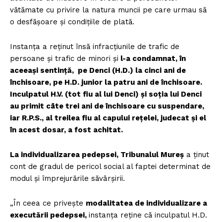
vătămate cu privire la natura muncii pe care urmau să
o desfășoare și condițiile de plată.
Instanța a reținut însă infracțiunile de trafic de
persoane și trafic de minori și
l-a condamnat, în
aceeași sentință, pe Denci (H.D.) la cinci ani de
închisoare, pe H.D. junior la patru ani de închisoare.
Inculpatul H.V. (tot fiu al lui Denci) și soția lui Denci
au primit câte trei ani de închisoare cu suspendare,
iar R.P.S., al treilea fiu al capului rețelei, judecat și el
în acest dosar, a fost achitat.
La individualizarea pedepsei, Tribunalul Mureș
a ținut
cont de gradul de pericol social al faptei determinat de
modul și împrejurările săvârșirii.
„În ceea ce privește
modalitatea de individualizare a
executării pedepsei,
instanța reține că inculpatul H.D.