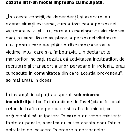
cazate într-un motel împreună cu inculpații.
„În aceste condiții, de dependență și aservire, au
existat situații extreme, cum a fost cea a persoanei
vătămate M.Z. și D.D., care au amenințat cu sinuciderea
dacă nu sunt lăsate să plece, a persoanei vătămate
R.G. pentru care s-a plătit o răscumpărare sau a
victimei M.G. care s-a îmbolnăvit. Din declarațiile
martorilor indicați, rezultă că activitatea inculpaților, de
recrutare și transport a unor persoane în Polonia, erau
cunoscute în comunitatea din care aceștia proveneau”,
se mai arată în dosar.
În instanță, inculpații au sperat
schimbarea
încadrării
juridice în infracțiune de înșelăciune în locul
celor de trafic de persoane și trafic de minori, cu
argumentul că, în ipoteza în care s-ar reține existența
faptelor penale, acestea ar putea consta doar într-o
activitate de inducere în eroare a persoanelor