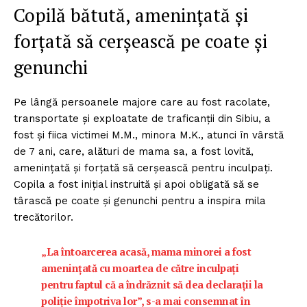
Copilă bătută, amenințată și
forțată să cerșească pe coate și
genunchi
Pe lângă persoanele majore care au fost racolate,
transportate și exploatate de traficanții din Sibiu, a
fost și fiica victimei M.M., minora M.K., atunci în vârstă
de 7 ani, care, alături de mama sa, a fost lovită,
amenințată și forțată să cerșească pentru inculpați.
Copila a fost inițial instruită și apoi obligată să se
târască pe coate și genunchi pentru a inspira mila
trecătorilor.
„La întoarcerea acasă, mama minorei a fost
amenințată cu moartea de către inculpați
pentru faptul că a îndrăznit să dea declarații la
poliție împotriva lor”, s-a mai consemnat în