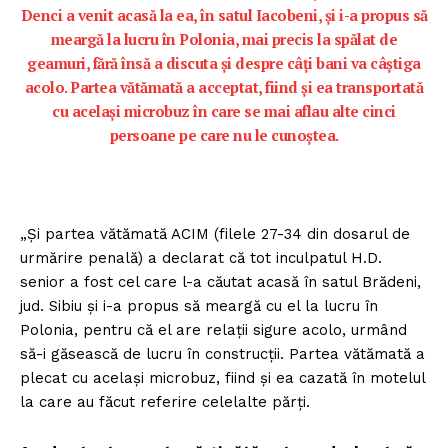
Denci a venit acasă la ea, în satul Iacobeni, și i-a propus să
meargă la lucru în Polonia, mai precis la spălat de
geamuri, fără însă a discuta și despre câți bani va câștiga
acolo. Partea vătămată a acceptat, fiind și ea transportată
cu același microbuz în care se mai aflau alte cinci
persoane pe care nu le cunoștea.
„Și partea vătămată ACIM (filele 27-34 din dosarul de
urmărire penală) a declarat că tot inculpatul H.D.
senior a fost cel care l-a căutat acasă în satul Brădeni,
jud. Sibiu și i-a propus să meargă cu el la lucru în
Polonia, pentru că el are relații sigure acolo, urmând
să-i găsească de lucru în construcții. Partea vătămată a
plecat cu același microbuz, fiind și ea cazată în motelul
la care au făcut referire celelalte părți.