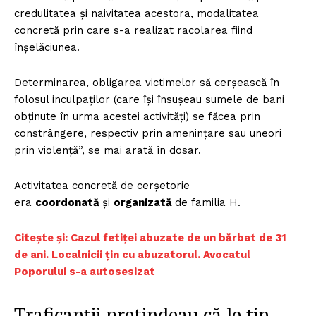
credulitatea și naivitatea acestora, modalitatea
concretă prin care s-a realizat racolarea fiind
înșelăciunea.
Determinarea, obligarea victimelor să cerșească în
folosul inculpaților (care își însușeau sumele de bani
obținute în urma acestei activități) se făcea prin
constrângere, respectiv prin amenințare sau uneori
prin violență”, se mai arată în dosar.
Activitatea concretă de cerșetorie
era
coordonată
și
organizată
de familia H.
Citește și: Cazul fetiței abuzate de un bărbat de 31
de ani. Localnicii țin cu abuzatorul. Avocatul
Poporului s-a autosesizat
Traficanții pretindeau că le țin