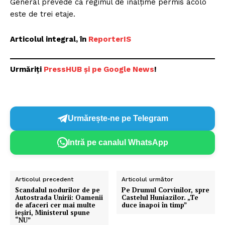
General prevede că regimul de înălțime permis acolo
este de trei etaje.
Articolul integral, în
ReporterIS
Urmăriți
P
ressHUB și pe Google News
!
Urmărește-ne pe Telegram
Intră pe canalul WhatsApp
Articolul precedent
Articolul următor
Scandalul nodurilor de pe
Pe Drumul Corvinilor, spre
Autostrada Unirii: Oamenii
Castelul Huniazilor. „Te
de afaceri cer mai multe
duce înapoi în timp”
ieşiri, Ministerul spune
“NU”