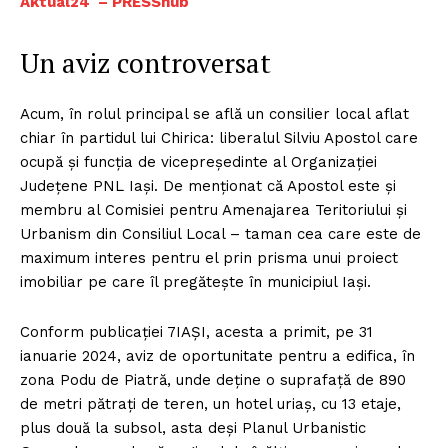
Aktual24 – PRESShub
Un aviz controversat
Acum, în rolul principal se află un consilier local aflat
chiar în partidul lui Chirica: liberalul Silviu Apostol care
ocupă și funcția de vicepreședinte al Organizației
Județene PNL Iași. De menționat că Apostol este și
membru al Comisiei pentru Amenajarea Teritoriului și
Urbanism din Consiliul Local – taman cea care este de
maximum interes pentru el prin prisma unui proiect
imobiliar pe care îl pregătește în municipiul Iași.
Conform publicației 7IAȘI, acesta a primit, pe 31
ianuarie 2024, aviz de oportunitate pentru a edifica, în
zona Podu de Piatră, unde deține o suprafață de 890
de metri pătrați de teren, un hotel uriaș, cu 13 etaje,
plus două la subsol, asta deși Planul Urbanistic