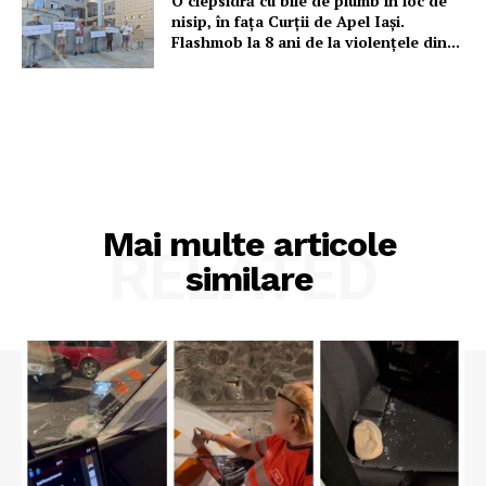
O clepsidră cu bile de plumb în loc de
nisip, în fața Curții de Apel Iași.
Flashmob la 8 ani de la violențele din...
Mai multe articole
RELATED
similare