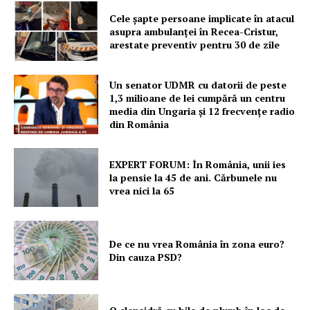
Cele şapte persoane implicate în atacul
PRESShub
asupra ambulanţei în Recea-Cristur,
arestate preventiv pentru 30 de zile
Despre noi / Echipa
Proiecte editoriale
Un senator UDMR cu datorii de peste
1,3 milioane de lei cumpără un centru
Rețea
media din Ungaria și 12 frecvențe radio
Contact
din România
EXPERT FORUM: În România, unii ies
la pensie la 45 de ani. Cărbunele nu
vrea nici la 65
De ce nu vrea România în zona euro?
Din cauza PSD?