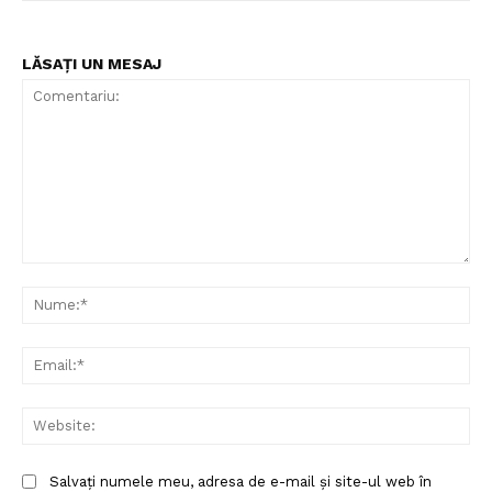
LĂSAȚI UN MESAJ
Comentariu:
Nu
Ema
Web
Salvați numele meu, adresa de e-mail și site-ul web în