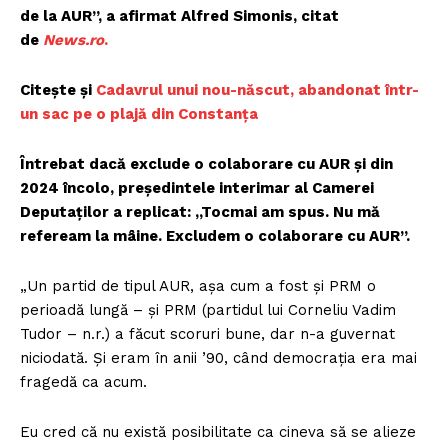
de la AUR”, a afirmat Alfred Simonis, citat
de
News.ro
.
Citește și
Cadavrul unui nou-născut, abandonat într-
un sac pe o plajă din Constanța
Întrebat dacă exclude o colaborare cu AUR şi din
2024 încolo, preşedintele interimar al Camerei
Deputaţilor a replicat: „Tocmai am spus. Nu mă
refeream la mâine. Excludem o colaborare cu AUR”.
„Un partid de tipul AUR, aşa cum a fost şi PRM o
perioadă lungă – şi PRM (partidul lui Corneliu Vadim
Tudor – n.r.) a făcut scoruri bune, dar n-a guvernat
niciodată. Şi eram în anii ’90, când democraţia era mai
fragedă ca acum.
Eu cred că nu există posibilitate ca cineva să se alieze