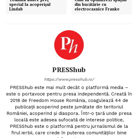
special la acoperișul
din bucătărie cu
Lindab
electrocasnice Franke
Un proiect
FREEDOM HOUSE ROMÂNIA
PRESShub
https://www.presshub.ro/
PRESShub este mai mult decât o platformă media –
PRESShub
este o portavoce pentru presa independentă. Creată în
2018 de Freedom House România, coagulează 44 de
publicații acoperind peste jumătate din teritoriul
Despre noi / Echipa
României, acoperind și diaspora. Într-o țară unde presa
Proiecte editoriale
locală este adesea sufocată de interese politice,
PRESShub este o platformă pentru jurnalismul de la
Rețea
firul ierbii, care crede în puterea comunităților bine
Contact