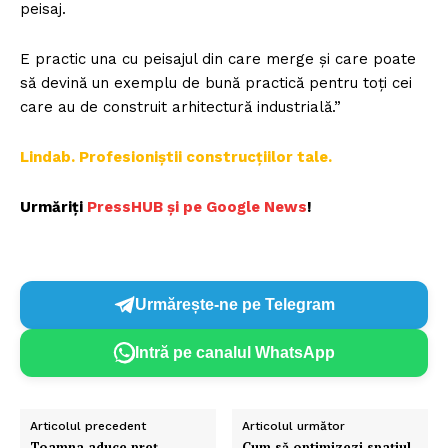
peisaj.
E practic una cu peisajul din care merge și care poate
să devină un exemplu de bună practică pentru toți cei
care au de construit arhitectură industrială.”
Lindab. Profesioniștii construcțiilor tale.
Urmăriți
P
ressHUB și pe Google News
!
Urmărește-ne pe Telegram
Intră pe canalul WhatsApp
Articolul precedent
Articolul următor
Toamna aduce preț
Cum să optimizezi spațiul