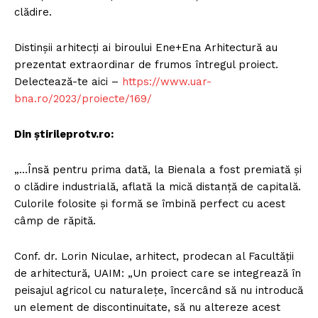
clădire.
Distinșii arhitecți ai biroului Ene+Ena Arhitectură au
prezentat extraordinar de frumos întregul proiect.
Delectează-te aici –
https://www.uar-
bna.ro/2023/proiecte/169/
Din știrileprotv.ro:
„…Însă pentru prima dată, la Bienala a fost premiată și
o clădire industrială, aflată la mică distanță de capitală.
Culorile folosite și formă se îmbină perfect cu acest
câmp de răpită.
Conf. dr. Lorin Niculae, arhitect, prodecan al Facultății
de arhitectură, UAIM: „Un proiect care se integrează în
peisajul agricol cu naturalețe, încercând să nu introducă
un element de discontinuitate, să nu altereze acest