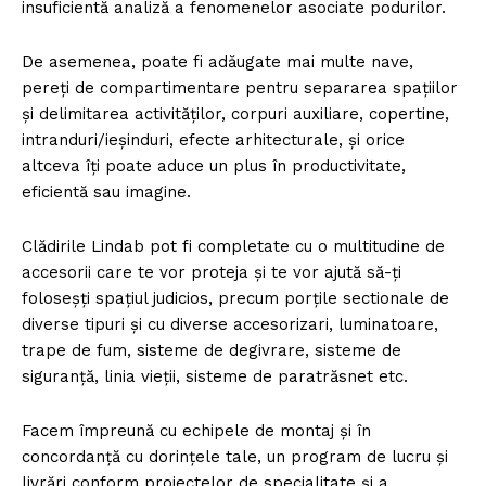
insuficientă analiză a fenomenelor asociate podurilor.
De asemenea, poate fi adăugate mai multe nave,
pereți de compartimentare pentru separarea spațiilor
și delimitarea activităților, corpuri auxiliare, copertine,
intranduri/ieșinduri, efecte arhitecturale, și orice
altceva îți poate aduce un plus în productivitate,
eficientă sau imagine.
Clădirile Lindab pot fi completate cu o multitudine de
accesorii care te vor proteja și te vor ajută să-ți
foloseșți spațiul judicios, precum porțile sectionale de
diverse tipuri și cu diverse accesorizari, luminatoare,
trape de fum, sisteme de degivrare, sisteme de
siguranță, linia vieții, sisteme de paratrăsnet etc.
Facem împreună cu echipele de montaj și în
concordanță cu dorințele tale, un program de lucru și
livrări conform proiectelor de specialitate și a