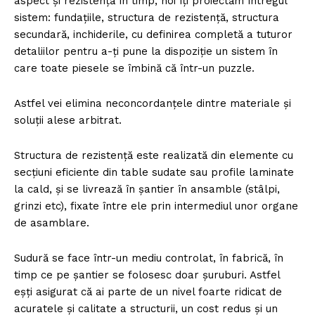
aspect și rezistență în timp, noi îți proiectăm întregul
sistem: fundațiile, structura de rezistență, structura
secundară, inchiderile, cu definirea completă a tuturor
detaliilor pentru a-ți pune la dispoziție un sistem în
care toate piesele se îmbină că într-un puzzle.
Astfel vei elimina neconcordanțele dintre materiale și
soluții alese arbitrat.
Structura de rezistență este realizată din elemente cu
secțiuni eficiente din table sudate sau profile laminate
la cald, și se livrează în șantier în ansamble (stâlpi,
grinzi etc), fixate între ele prin intermediul unor organe
de asamblare.
Sudură se face într-un mediu controlat, în fabrică, în
timp ce pe șantier se folosesc doar șuruburi. Astfel
eșți asigurat că ai parte de un nivel foarte ridicat de
acuratele și calitate a structurii, un cost redus și un