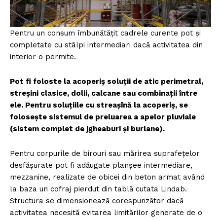
Pentru un consum îmbunătățit cadrele curente pot și
completate cu stâlpi intermediari dacă activitatea din
interior o permite.
Pot fi foloste la acoperiș soluții de atic perimetral,
streșini clasice, dolii, calcane sau combinații între
ele. Pentru soluțiile cu streașînă la acoperiș, se
folosește sistemul de preluarea a apelor pluviale
(sistem complet de jgheaburi și burlane).
Pentru corpurile de birouri sau mărirea suprafețelor
desfășurate pot fi adăugate planșee intermediare,
mezzanine, realizate de obicei din beton armat având
la baza un cofraj pierdut din tablă cutata Lindab.
Structura se dimensionează corespunzător dacă
activitatea necesită evitarea limitărilor generate de o