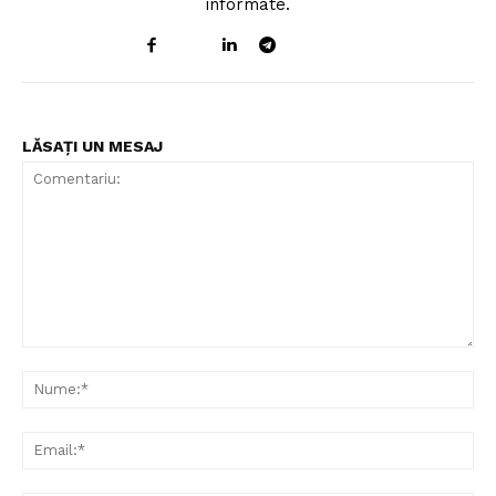
informate.
LĂSAȚI UN MESAJ
Comentariu:
Nu
Ema