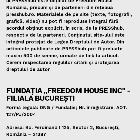
ul PRESShub este deținut de Freedom House
România, precum și de partenerii din rețeaua
presshub.ro. Materialele de pe site (texte, fotografii,
grafică, video) nu pot fi reproduse integral fără
acordul obținut explicit, în scris, de la PRESShub,
respectiv de la parteneri. Conținutul site-ului este
integral protejat de Legea Dreptului de Autor. Din
articolele publicate de PRESShub pot fi preluate
maxim 500 de semne, urmate de link la articol.
Cerem respectarea regulilor citării și protejarea
dreptului de autor.
FUNDAȚIA „FREEDOM HOUSE INC" -
FILIALA BUCUREȘTI
Formă legală: ONG / Fundație; Nr. înregistrare: AOT.
127/PJ/2004
Adresa: Bd. Ferdinand I 125, Sector 2, București,
România – 21387