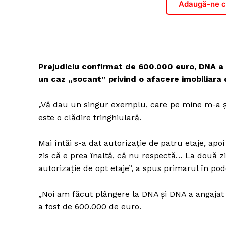
Adaugă-ne ca
Prejudiciu confirmat de 600.000 euro, DNA a d
un caz „socant” privind o afacere imobiliara 
„Vă dau un singur exemplu, care pe mine m-a șoc
este o clădire tringhiulară.
Mai întăi s-a dat autorizație de patru etaje, apoi
zis că e prea înaltă, că nu respectă… La două zi
autorizație de opt etaje”, a spus primarul în po
„Noi am făcut plângere la DNA și DNA a angajat 
a fost de 600.000 de euro.