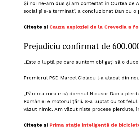
Și noi ne-am dus și am contestat în Curtea de A
social și s-a terminat”, a concluzionat Dan cu o p
Citește și
Cauza exploziei de la Crevedia a fo
Un pro
FREEDOM
ROMÂ
Prejudiciu confirmat de 600.00
„Este o luptă pe care suntem obligați să o duce
Premierul PSD Marcel Ciolacu l-a atacat din nou
„Părerea mea e că domnul Nicusor Dan a pierdut 4
României e motorul țării. S-a luptat cu tot felul
văzut nimic. Am văzut niste procese pierdute, în
Citește și
Prima stație inteligentă de biciclete