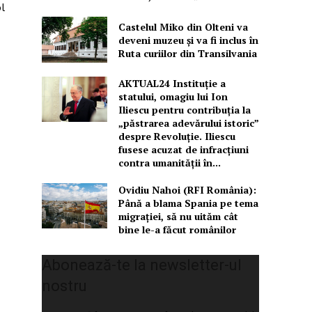
l
Castelul Miko din Olteni va
deveni muzeu şi va fi inclus în
Ruta curiilor din Transilvania
AKTUAL24 Instituție a
statului, omagiu lui Ion
Iliescu pentru contribuția la
„păstrarea adevărului istoric”
despre Revoluție. Iliescu
fusese acuzat de infracțiuni
contra umanității în...
Ovidiu Nahoi (RFI România):
Până a blama Spania pe tema
migrației, să nu uităm cât
bine le-a făcut românilor
Abonează-te la newsletter-ul
nostru