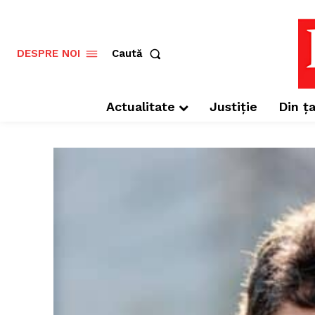
Caută
DESPRE NOI
Actualitate
Justiție
Din ța