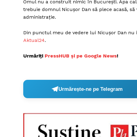
Omul nu a construit nimic în București. Apa cal
trebuie domnul Nicușor Dan să plece acasă, să v
administrație.
Din punctul meu de vedere lui Nicușor Dan nu îi 
Aktual24
.
Urmăriți
P
ressHUB și pe Google News
!
Urmărește-ne pe Telegram