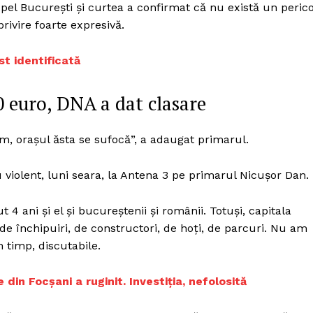
Proiecte editoriale
pel București și curtea a confirmat că nu există un perico
rivire foarte expresivă.
Rețea
Contact
st identificată
iect
 HOUSE
NIA
0 euro, DNA a dat clasare
m, orașul ăsta se sufocă”, a adaugat primarul.
 violent, luni seara, la Antena 3 pe primarul Nicușor Dan.
 ani și el și bucureștenii și românii. Totuși, capitala
 de închipuiri, de constructori, de hoți, de parcuri. Nu am
 timp, discutabile.
 din Focșani a ruginit. Investiția, nefolosită