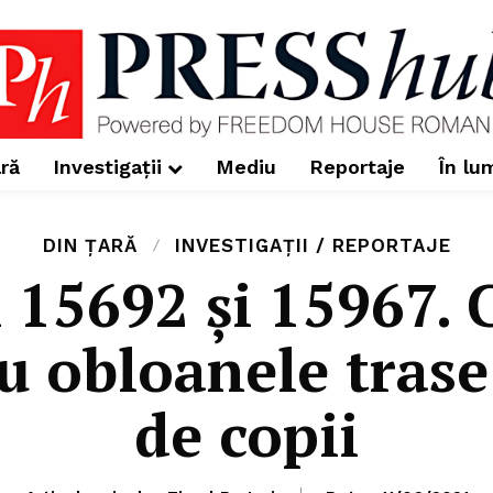
ră
Investigații
Mediu
Reportaje
În lu
DIN ȚARĂ
INVESTIGAȚII / REPORTAJE
 15692 şi 15967. 
 obloanele trase 
de copii