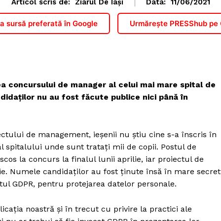
Articol scris de:
Ziarul De Iași
Data:
11/06/2021
 sursă preferată în Google
Urmărește PRESShub pe
a concursului de manager al celui mai mare spital de
idaţilor nu au fost făcute publice nici până în
ectului de management, ieşenii nu ştiu cine s-a înscris în
spitalului unde sunt trataţi mii de copii. Postul de
cos la concurs la finalul lunii aprilie, iar proiectul de
. Numele candidaţilor au fost ţinute însă în mare secret
ul GDPR, pentru protejarea datelor personale.
caţia noastră şi în trecut cu privire la practici ale