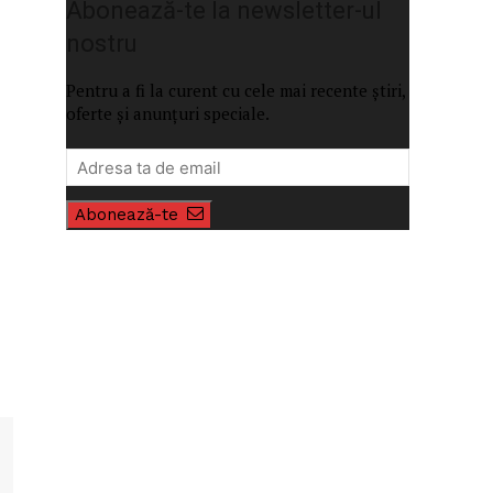
Abonează-te la newsletter-ul
nostru
Pentru a fi la curent cu cele mai recente știri,
oferte și anunțuri speciale.
Abonează-te