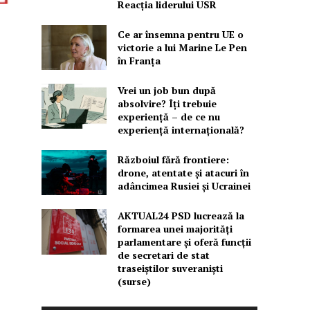
Reacția liderului USR
Ce ar însemna pentru UE o
victorie a lui Marine Le Pen
în Franța
Vrei un job bun după
absolvire? Îți trebuie
experiență – de ce nu
experiență internațională?
Războiul fără frontiere:
drone, atentate și atacuri în
adâncimea Rusiei și Ucrainei
AKTUAL24 PSD lucrează la
formarea unei majorităţi
parlamentare și oferă funcții
de secretari de stat
traseiștilor suveraniști
(surse)