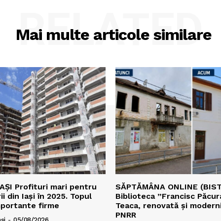
RELATED
Mai multe articole similare
AȘI Profituri mari pentru
SĂPTĂMÂNA ONLINE (BIST
i din Iași în 2025. Topul
Biblioteca ”Francisc Păcur
mportante firme
Teaca, renovată și moderni
PNRR
și
-
05/08/2026