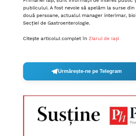
Primăriei Iaşi, sunt informaţii de interes public
publicului. A fost nevoie să apelăm la surse din 
două persoane, actualul manager interimar, bio
Secţiei de Gastroenterologie.
Citește articolul complet în
Ziarul de Iași
Urmărește-ne pe Telegram