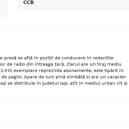
CCR
Contact
iect
 HOUSE
NIA
e presă se află în poziţii de conducere în redactiile
rilor de radio din întreaga ţară. Ziarul are un tiraj mediu
e 2.410 exemplare reprezinta abonamente, este tipărit în
de pagini. Apare de luni pînă sîmbătă si are un caracter
aşi se distribuie în judeţul Iaşi, atît în mediul urban cît şi