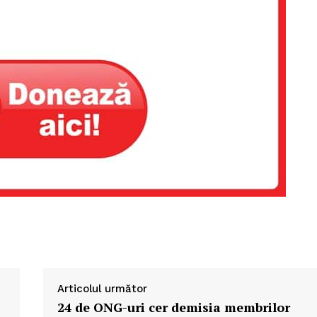
PRESShub
Despre noi / Echipa
Proiecte editoriale
Articolul următor
Rețea
24 de ONG-uri cer demisia membrilor