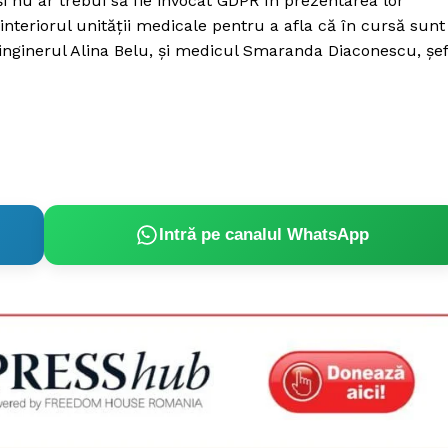
 şi nu ar trebui să fie invocat GDPR în prezentarea lor
interiorul unităţii medicale pentru a afla că în cursă sunt
inginerul Alina Belu, şi medicul Smaranda Diaconescu, şe
Intră pe canalul WhatsApp