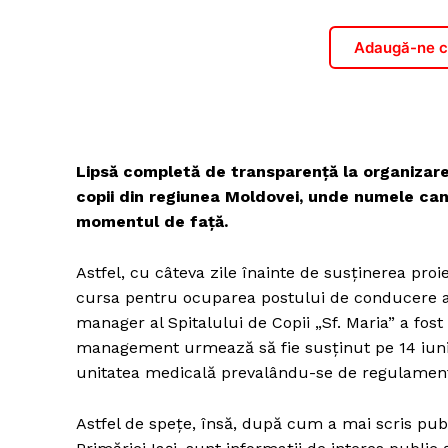
Adaugă-ne ca
Lipsă completă de transparenţă la organizare
copii din regiunea Moldovei, unde numele cand
momentul de faţă.
Astfel, cu câteva zile înainte de susţinerea proi
cursa pentru ocuparea postului de conducere al 
manager al Spitalului de Copii „Sf. Maria” a fost s
management urmează să fie susţinut pe 14 iunie
unitatea medicală prevalându-se de regulament
Astfel de speţe, însă, după cum a mai scris publi