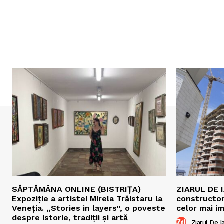
SĂPTĂMÂNA ONLINE (BISTRIȚA)
ZIARUL DE I
Expoziție a artistei Mirela Trăistaru la
constructori
Veneția. „Stories in layers”, o poveste
celor mai i
despre istorie, tradiții și artă
Ziarul De Ia