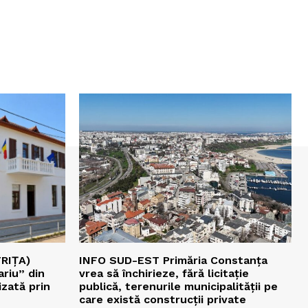
RIȚA)
INFO SUD-EST Primăria Constanța
ariu” din
vrea să închirieze, fără licitație
zată prin
publică, terenurile municipalității pe
care există construcții private