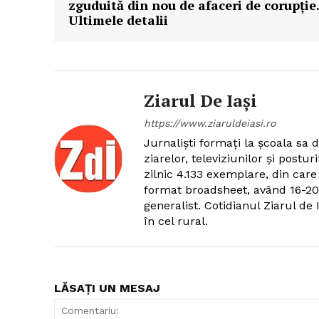
zguduită din nou de afaceri de corupţie.
Ultimele detalii
Un pro
FREEDOM
ROMÂ
Ziarul De Iași
https://www.ziaruldeiasi.ro
Jurnalişti formaţi la şcoala sa d
ziarelor, televiziunilor şi postu
zilnic 4.133 exemplare, din car
format broadsheet, având 16-20 
generalist. Cotidianul Ziarul de I
în cel rural.
LĂSAȚI UN MESAJ