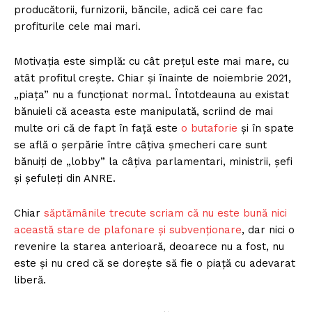
producătorii, furnizorii, băncile, adică cei care fac
profiturile cele mai mari.
Motivația este simplă: cu cât prețul este mai mare, cu
atât profitul crește. Chiar și înainte de noiembrie 2021,
„piața” nu a funcționat normal. Întotdeauna au existat
bănuieli că aceasta este manipulată, scriind de mai
multe ori că de fapt în față este
o butaforie
și în spate
se află o șerpărie între câțiva șmecheri care sunt
bănuiți de „lobby” la câțiva parlamentari, ministrii, șefi
și șefuleți din ANRE.
Chiar
săptămânile trecute scriam că nu este bună nici
această stare de plafonare și subvenționare
, dar nici o
revenire la starea anterioară, deoarece nu a fost, nu
este și nu cred că se dorește să fie o piață cu adevarat
liberă.