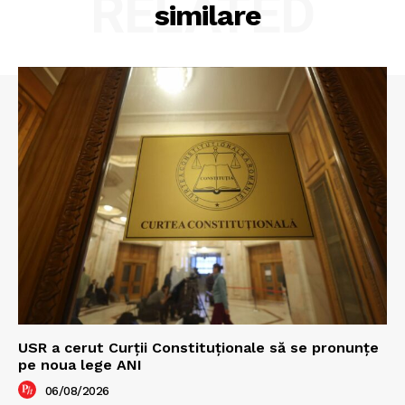
RELATED
similare
USR a cerut Curții Constituționale să se pronunțe
pe noua lege ANI
06/08/2026