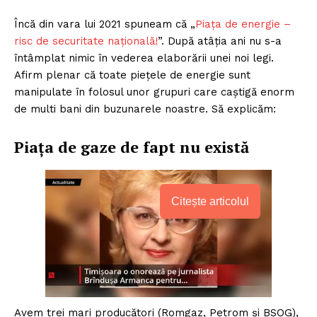
Încă din vara lui 2021 spuneam că „
Piața de energie –
risc de securitate națională!
”. După atâția ani nu s-a
întâmplat nimic în vederea elaborării unei noi legi.
Afirm plenar că toate piețele de energie sunt
manipulate în folosul unor grupuri care caștigă enorm
de multi bani din buzunarele noastre. Să explicăm:
Piața de gaze de fapt nu există
Citește articolul
Avem trei mari producători (Romgaz, Petrom și BSOG),