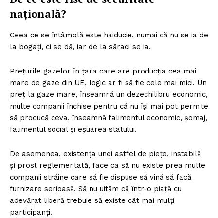
națională?
Ceea ce se întâmplă este haiducie, numai că nu se ia de
la bogați, ci se dă, iar de la săraci se ia.
Prețurile gazelor în țara care are producția cea mai
mare de gaze din UE, logic ar fi să fie cele mai mici. Un
preț la gaze mare, înseamnă un dezechilibru economic,
multe companii închise pentru că nu își mai pot permite
Un proiect
să producă ceva, înseamnă falimentul economic, șomaj,
FREEDOM HOUSE ROMÂNIA
falimentul social și eșuarea statului.
De asemenea, existența unei astfel de piețe, instabilă
și prost reglementată, face ca să nu existe prea multe
companii străine care să fie dispuse să vină să facă
PRESShub
furnizare serioasă. Să nu uităm că într-o piață cu
adevărat liberă trebuie să existe cât mai mulți
Despre noi / Echipa
participanți.