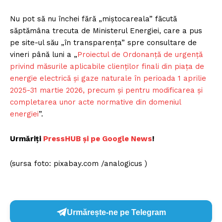
Proiecte editoriale
Rețea
Nu pot să nu închei fără „miștocareala” făcută
săptămâna trecuta de Ministerul Energiei, care a pus
Contact
pe site-ul său „în transparența” spre consultare de
vineri până luni a „
Proiectul de Ordonanţă de urgenţă
privind măsurile aplicabile clienţilor finali din piaţa de
energie electrică și gaze naturale în perioada 1 aprilie
2025-31 martie 2026, precum și pentru modificarea şi
completarea unor acte normative din domeniul
energiei
”.
Urmăriți
PressHUB și pe Google News
!
(sursa foto: pixabay.com /analogicus )
Urmărește-ne pe Telegram