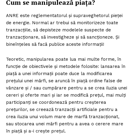
Cum se manipulează piața?
ANRE este reglementatorul și supraveghetorul pieței
de energie. Normal ar trebui să monitorizeze toate
tranzacțiile, să depisteze modelele suspecte de
tranzacționare, să investigheze și să sancționeze. Și
bineînțeles să facă publice aceste informații!
Teoretic, manipularea poate lua mai multe forme, în
funcție de obiectivele și metodele folosite: lansarea în
piață a unei informații poate duce la modificarea
prețului unei mărfi, se aruncă în piață ordine false de
vânzare și / sau cumpărare pentru a se crea iluzia unei
cereri și oferte mari și iar se modifică prețul, mai mulți
participanți se coordonează pentru creșterea
prețurilor, se creează tranzacții artificiale pentru a
crea iluzia unui volum mare de marfă tranzacționat,
sau stocarea unei mărfi pentru a avea o cerere mare
în piață și a-i crește prețul.