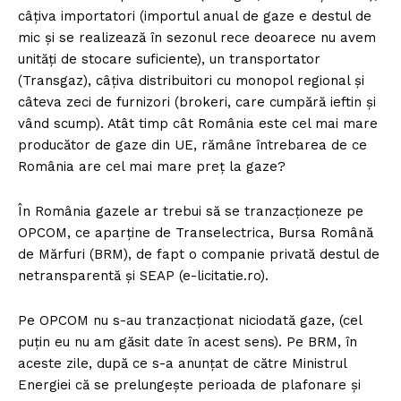
câțiva importatori (importul anual de gaze e destul de
mic și se realizează în sezonul rece deoarece nu avem
unități de stocare suficiente), un transportator
(Transgaz), câțiva distribuitori cu monopol regional și
câteva zeci de furnizori (brokeri, care cumpără ieftin și
vând scump). Atât timp cât România este cel mai mare
producător de gaze din UE, rămâne întrebarea de ce
România are cel mai mare preț la gaze?
În România gazele ar trebui să se tranzacționeze pe
OPCOM, ce aparține de Transelectrica, Bursa Română
de Mărfuri (BRM), de fapt o companie privată destul de
netransparentă și SEAP (e-licitatie.ro).
Pe OPCOM nu s-au tranzacționat niciodată gaze, (cel
puțin eu nu am găsit date în acest sens). Pe BRM, în
aceste zile, după ce s-a anunțat de către Ministrul
Energiei că se prelungește perioada de plafonare și