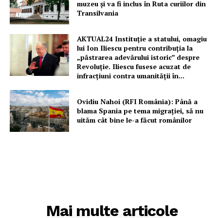
muzeu şi va fi inclus în Ruta curiilor din
Transilvania
AKTUAL24 Instituție a statului, omagiu
lui Ion Iliescu pentru contribuția la
„păstrarea adevărului istoric” despre
Revoluție. Iliescu fusese acuzat de
infracțiuni contra umanității în...
Ovidiu Nahoi (RFI România): Până a
blama Spania pe tema migrației, să nu
uităm cât bine le-a făcut românilor
Mai multe articole