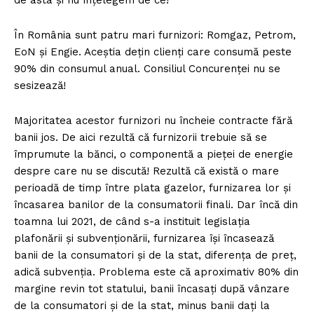
de asta și nu înțelegem de ce!
În România sunt patru mari furnizori: Romgaz, Petrom,
EoN și Engie. Aceștia dețin clienți care consumă peste
90% din consumul anual. Consiliul Concurenței nu se
sesizează!
Majoritatea acestor furnizori nu încheie contracte fără
banii jos. De aici rezultă că furnizorii trebuie să se
împrumute la bănci, o componentă a pieței de energie
despre care nu se discută! Rezultă că există o mare
perioadă de timp între plata gazelor, furnizarea lor și
încasarea banilor de la consumatorii finali. Dar încă din
toamna lui 2021, de când s-a instituit legislația
plafonării și subvenționării, furnizarea își încasează
banii de la consumatori și de la stat, diferența de preț,
adică subvenția. Problema este că aproximativ 80% din
margine revin tot statului, banii încasați după vânzare
de la consumatori și de la stat, minus banii dați la