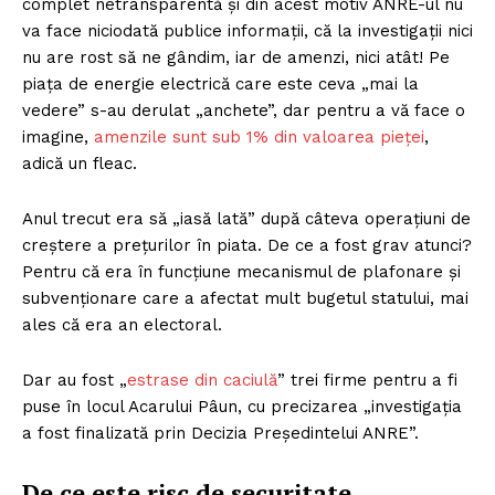
complet netransparentă și din acest motiv ANRE-ul nu
va face niciodată publice informații, că la investigații nici
nu are rost să ne gândim, iar de amenzi, nici atât! Pe
piața de energie electrică care este ceva „mai la
vedere” s-au derulat „anchete”, dar pentru a vă face o
imagine,
amenzile sunt sub 1% din valoarea pieței
,
adică un fleac.
Anul trecut era să „iasă lată” după câteva operațiuni de
creștere a prețurilor în piata. De ce a fost grav atunci?
Pentru că era în funcțiune mecanismul de plafonare și
subvenționare care a afectat mult bugetul statului, mai
ales că era an electoral.
Dar au fost „
estrase din caciulă
” trei firme pentru a fi
puse în locul Acarului Pâun, cu precizarea „investigația
a fost finalizată prin Decizia Președintelui ANRE”.
De ce este risc de securitate