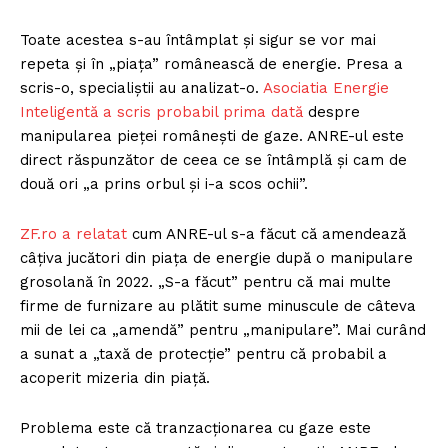
Toate acestea s-au întâmplat și sigur se vor mai
repeta și în „piața” românească de energie. Presa a
scris-o, specialiștii au analizat-o.
Asociatia Energie
Inteligentă a scris probabil prima dată
despre
manipularea pieței românești de gaze. ANRE-ul este
direct răspunzător de ceea ce se întâmplă și cam de
două ori „a prins orbul și i-a scos ochii”.
ZF.ro a relatat
cum ANRE-ul s-a făcut că amendează
câțiva jucători din piața de energie după o manipulare
grosolană în 2022. „S-a făcut” pentru că mai multe
firme de furnizare au plătit sume minuscule de câteva
mii de lei ca „amendă” pentru „manipulare”. Mai curând
a sunat a „taxă de protecție” pentru că probabil a
acoperit mizeria din piață.
Problema este că tranzacționarea cu gaze este