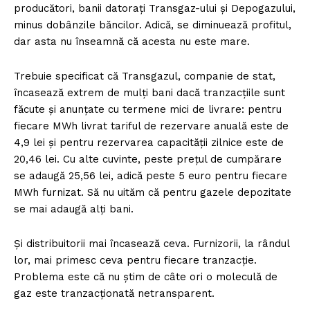
producători, banii datorați Transgaz-ului și Depogazului,
minus dobânzile băncilor. Adică, se diminuează profitul,
dar asta nu înseamnă că acesta nu este mare.
Trebuie specificat că Transgazul, companie de stat,
încasează extrem de mulți bani dacă tranzacțiile sunt
făcute și anunțate cu termene mici de livrare: pentru
fiecare MWh livrat tariful de rezervare anuală este de
4,9 lei și pentru rezervarea capacității zilnice este de
20,46 lei. Cu alte cuvinte, peste prețul de cumpărare
se adaugă 25,56 lei, adică peste 5 euro pentru fiecare
MWh furnizat. Să nu uităm că pentru gazele depozitate
se mai adaugă alți bani.
Și distribuitorii mai încasează ceva. Furnizorii, la rândul
lor, mai primesc ceva pentru fiecare tranzacție.
Problema este că nu știm de câte ori o moleculă de
gaz este tranzacționată netransparent.