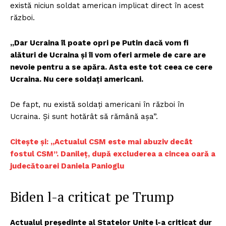
există niciun soldat american implicat direct în acest
război.
„Dar Ucraina îl poate opri pe Putin dacă vom fi
alături de Ucraina și îi vom oferi armele de care are
nevoie pentru a se apăra. Asta este tot ceea ce cere
Ucraina. Nu cere soldați americani.
De fapt, nu există soldați americani în război în
Ucraina. Și sunt hotărât să rămână așa”.
Citește și: „Actualul CSM este mai abuziv decât
fostul CSM”. Danileț, după excluderea a cincea oară a
judecătoarei Daniela Panioglu
Biden l-a criticat pe Trump
Actualul președinte al Statelor Unite l-a criticat dur