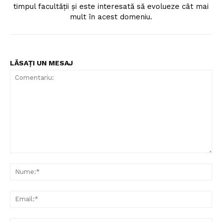
timpul facultății și este interesată să evolueze cât mai
mult în acest domeniu.
LĂSAȚI UN MESAJ
Un proiect
FREEDOM HOUSE ROMÂNIA
PRESShub
Comentariu:
Despre noi / Echipa
Nu
Proiecte editoriale
Rețea
Ema
Contact