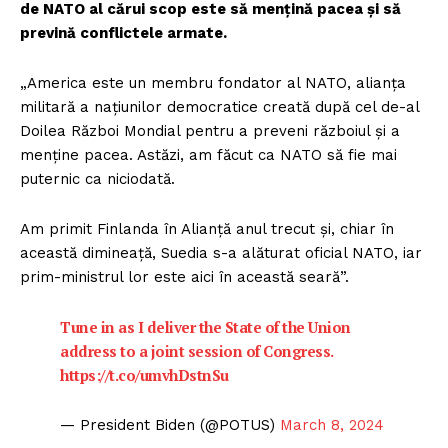
de NATO al cărui scop este să mențină pacea și să
prevină conflictele armate.
„America este un membru fondator al NATO, alianța
militară a națiunilor democratice creată după cel de-al
Doilea Război Mondial pentru a preveni războiul și a
menține pacea. Astăzi, am făcut ca NATO să fie mai
puternic ca niciodată.
Am primit Finlanda în Alianță anul trecut și, chiar în
această dimineață, Suedia s-a alăturat oficial NATO, iar
prim-ministrul lor este aici în această seară”.
Tune in as I deliver the State of the Union
address to a joint session of Congress.
https://t.co/umvhDstnSu
— President Biden (@POTUS)
March 8, 2024