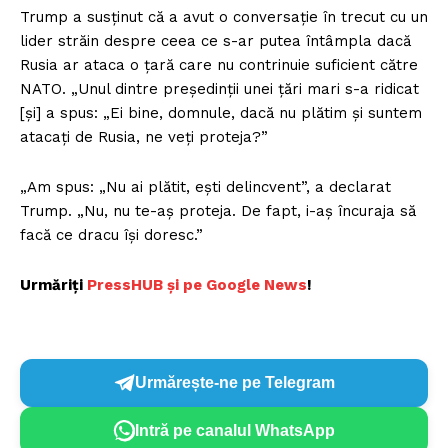
Trump a susținut că a avut o conversație în trecut cu un
lider străin despre ceea ce s-ar putea întâmpla dacă
Rusia ar ataca o țară care nu contrinuie suficient către
NATO. „Unul dintre președinții unei țări mari s-a ridicat
[și] a spus: „Ei bine, domnule, dacă nu plătim și suntem
atacați de Rusia, ne veți proteja?”
„Am spus: „Nu ai plătit, ești delincvent”, a declarat
Trump. „Nu, nu te-aș proteja. De fapt, i-aș încuraja să
facă ce dracu își doresc.”
Urmăriți
P
ressHUB și pe Google News
!
Urmărește-ne pe Telegram
Intră pe canalul WhatsApp