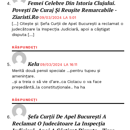
Femei Celebre Din Istoria Clujului.
Povești De Curaj Și Reușite Remarcabile -
Ziaristi.ro
09/03/2024 LA 5:01
[…] Citește și: Șefa Curții de Apel București a reclamat o
judecătoare la Inspecția Judiciară, apoi a câștigat
disputa […]
RĂSPUNDEȚI
Kelu
09/03/2024 LA 16:11
Merită două pensii speciale …pentru tupeu și
amenințare.
..și a treia o să vie d’are..ca Ciolacu o va face
președântă..la constituționale.. ha ha
RĂSPUNDEȚI
Un proiect
FREEDOM HOUSE ROMÂNIA
Șefa Curții De Apel București A
Reclamat O Judecătoare La Inspecția