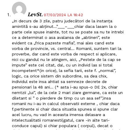
LevSt.
07/03/2024 LA 16:42
„In decurs de 3 zile, patru judecători de la instanța
amintită s-au abținut…”___–___chiar daca lasam la o
parte cele spuse inainte, tot nu se poate sa nu te intrebi
ce a determinat o asa avalansa de „abtineri”, este
evident ca „frica pazeste mafia”, mai ales cand este
vorba de provincie, vs. central… Romanii, suntem tari la
proverbe, dar cand este vorba de respect si aplicare,
nici cu gandul nu le atingem, aici, „Pestele de la cap se
impute” este cel citat, da!, cu un individ las si total
incompetent*(in orice), la sefia tarii, este f. „normal”,
logic, ca orice sistem din subordine, sa dea chix,
individul este insa ahtiat sa semneze decrete de
pensionari la 48 ani… (* asta i-au spus-o DE 2x, chiar
nemtzii „lui”, de la cele 2 mari ziare germane, ca este un
diletant si ” o pierdere de timp cu un asa sef”,insa
romanii nu i-au in calcul observatii externe , chiar daca
f.pertinente si chair daca situatia spunea si spune clar
acel lucru, nu vad in aceasta imensa delasare a
intelectualitatii romanesti(gatul, care -in alte tari-
conduce capul) si chiar populara ( corpul), decat o