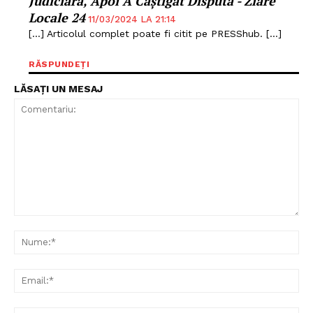
Judiciară, Apoi A Câștigat Disputa - Ziare
Locale 24
11/03/2024 LA 21:14
[…] Articolul complet poate fi citit pe PRESShub. […]
PRESShub
RĂSPUNDEȚI
Despre noi / Echipa
LĂSAȚI UN MESAJ
Proiecte editoriale
Rețea
Contact
Comentariu:
Nu
Ema