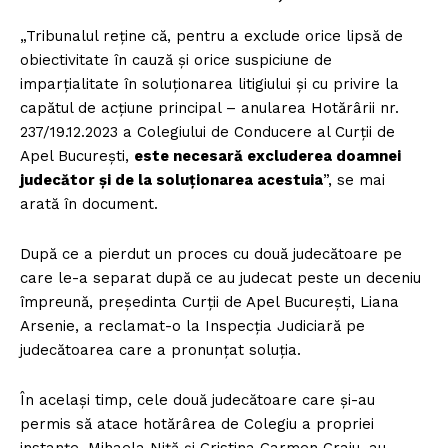
„Tribunalul reţine că, pentru a exclude orice lipsă de
obiectivitate în cauză şi orice suspiciune de
imparţialitate în soluţionarea litigiului şi cu privire la
capătul de acţiune principal – anularea Hotărârii nr.
237/19.12.2023 a Colegiului de Conducere al Curţii de
Apel Bucureşti,
este necesară excluderea doamnei
judecător şi de la soluţionarea acestuia
”, se mai
arată în document.
După ce a pierdut un proces cu două judecătoare pe
care le-a separat după ce au judecat peste un deceniu
împreună, președinta Curții de Apel București, Liana
Arsenie, a reclamat-o la Inspecția Judiciară pe
judecătoarea care a pronunțat soluția.
În același timp, cele două judecătoare care și-au
permis să atace hotărârea de Colegiu a propriei