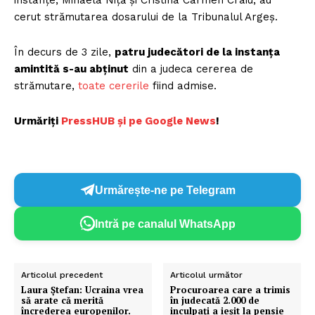
instanțe, Mihaela Niță și Cristina Carmen Craiu, au
cerut strămutarea dosarului de la Tribunalul Argeș.
În decurs de 3 zile,
patru judecători de la instanța
amintită s-au abținut
din a judeca cererea de
strămutare,
toate cererile
fiind admise.
Urmăriți
P
ressHUB și pe Google News
!
Urmărește-ne pe Telegram
Intră pe canalul WhatsApp
Articolul precedent
Articolul următor
Laura Ștefan: Ucraina vrea
Procuroarea care a trimis
să arate că merită
în judecată 2.000 de
încrederea europenilor.
inculpați a ieșit la pensie