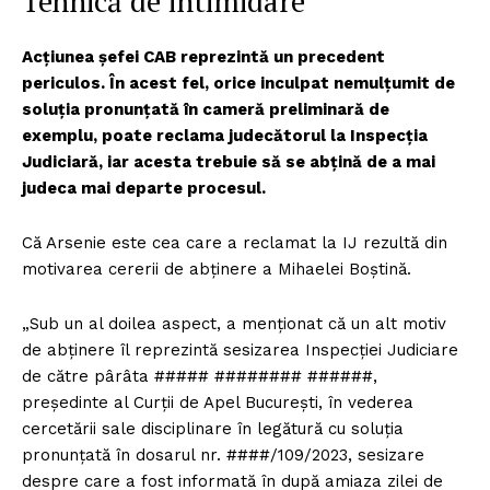
Tehnică de intimidare
Acțiunea șefei CAB reprezintă un precedent
periculos. În acest fel, orice inculpat nemulțumit de
soluția pronunțată în cameră preliminară de
exemplu, poate reclama judecătorul la Inspecția
Judiciară, iar acesta trebuie să se abțină de a mai
judeca mai departe procesul.
Că Arsenie este cea care a reclamat la IJ rezultă din
motivarea cererii de abținere a Mihaelei Boștină.
„Sub un al doilea aspect, a menţionat că un alt motiv
de abţinere îl reprezintă sesizarea Inspecţiei Judiciare
de către pârâta ##### ######## ######,
preşedinte al Curţii de Apel Bucureşti, în vederea
cercetării sale disciplinare în legătură cu soluţia
pronunţată în dosarul nr. ####/109/2023, sesizare
despre care a fost informată în după amiaza zilei de