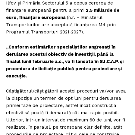
Ilfov și Primăria Sectorului 5 a depus cererea de
finanțare europeană pentru a primi
2,5 miliarde de
euro, finanțare europeană
(n.r. – Ministerul
Transporturilor are acceptată finanțarea M4 prin
Programul Transporturi 2021-2027).
„Conform estimărilor specialiștilor angrenați în
derularea acestui obiectiv de investiții, până la
finalul lunii februarie a.c., va fi lansată în S.I.C.A.P. și
procedura de licitație publică pentru proiectare și
execuție.
Câștigătorul/câștigătorii acestei proceduri va/vor avea
la dispoziție un termen de opt luni pentru derularea
primei faze de proiectare, astfel încât construcția
efectivă să poată fi demarată cât mai rapid posibil.
Ulterior, într-un interval de maximum 60 de luni, vor fi
realizate, în paralel, pe tronsoane clar definite, atât
procedurile de proiectare, cât și cele de construire.