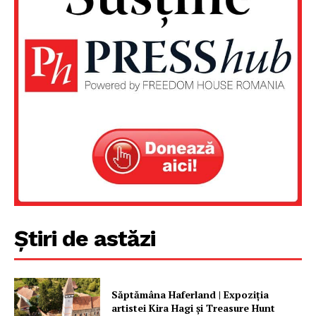
Despre noi / Echipa
Proiecte editoriale
Rețea
Contact
Știri de astăzi
Săptămâna Haferland | Expoziţia
artistei Kira Hagi şi Treasure Hunt