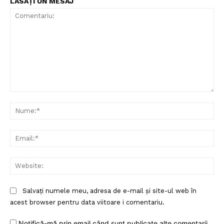
LĂSAȚI UN MESAJ
Comentariu:
Nu
Ema
Web
Salvați numele meu, adresa de e-mail și site-ul web în
acest browser pentru data viitoare i comentariu.
Notifică-mă prin email când sunt publicate alte comentarii.