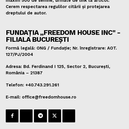
maxim 500 de semne, urmate de link la articol.
Cerem respectarea regulilor citării și protejarea
dreptului de autor.
FUNDAȚIA „FREEDOM HOUSE INC" -
FILIALA BUCUREȘTI
Formă legală: ONG / Fundație; Nr. înregistrare: AOT.
127/PJ/2004
Adresa: Bd. Ferdinand I 125, Sector 2, București,
România – 21387
Telefon: +40.743.291.261
E-mail: office@freedomhouse.ro