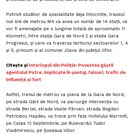
Potrivit studiilor de specialitate deja întocmite, traseul
noii linii de metrou M4 va avea un număr de 14 stații, ce
vor fi amenajate pe o lungime totală de aproximativ 11
kilometri, între stația Gara de Nord 2 și stația Gara
Progresul, și care va traversa teritoriul sectoarelor 1, 4
și 5, precum și al comunei Jilava din județul Ilfov.
Citește și
Interlopul din Poliţie: Povestea găștii
agentului Potre, implicate în șantaj, falsuri, trafic de
influență și furt
Astfel, trenul de metrou va pleca de la Gara de Nord,
pe strada Gării de Nord, va parcurge intersecția cu
strada Berzei, strada Vasile Pârvan, strada Bogdan
Petriceicu Hașdeu, va trece prin fața Hotelului Marriott,
pe Calea 13 Septembrie, pe Bulevardul Tudor
Vladimirescu, pe Șoseaua Viilor.