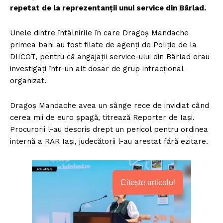
repetat de la reprezentanții unui service din Bârlad.
Unele dintre întâlnirile în care Dragoș Mandache
primea bani au fost filate de agenți de Poliție de la
DIICOT, pentru că angajații service-ului din Bârlad erau
investigați într-un alt dosar de grup infracțional
organizat.
Dragoș Mandache avea un sânge rece de invidiat când
cerea mii de euro șpagă, titrează Reporter de Iași.
Procurorii l-au descris drept un pericol pentru ordinea
internă a RAR Iași, judecătorii l-au arestat fără ezitare.
Citește articolul