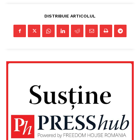
DISTRIBUIE ARTICOLUL
Un proiect
FREEDOM HOUSE ROMÂNIA
PRESShub
Despre noi / Echipa
Proiecte editoriale
Rețea
Contact