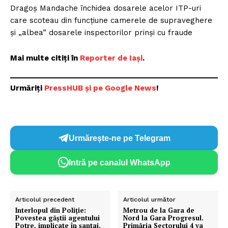
Dragoș Mandache închidea dosarele acelor ITP-uri
care scoteau din funcțiune camerele de supraveghere
și „albea” dosarele inspectorilor prinși cu fraude
Mai multe citiți în
Reporter de Iași
.
Urmăriți
Pre
ssHUB și pe Google News
!
Urmărește-ne pe Telegram
Intră pe canalul WhatsApp
Articolul precedent
Articolul următor
Interlopul din Poliţie:
Metrou de la Gara de
Povestea găștii agentului
Nord la Gara Progresul.
Potre, implicate în șantaj,
Primăria Sectorului 4 va