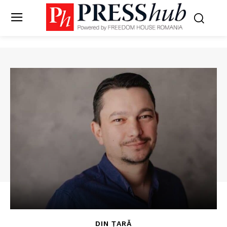
DIN ȚARĂ