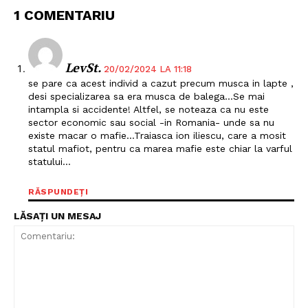
1 COMENTARIU
LevSt.
20/02/2024 LA 11:18
se pare ca acest individ a cazut precum musca in lapte ,
desi specializarea sa era musca de balega…Se mai
intampla si accidente! Altfel, se noteaza ca nu este
sector economic sau social -in Romania- unde sa nu
existe macar o mafie…Traiasca ion iliescu, care a mosit
statul mafiot, pentru ca marea mafie este chiar la varful
statului…
RĂSPUNDEȚI
LĂSAȚI UN MESAJ