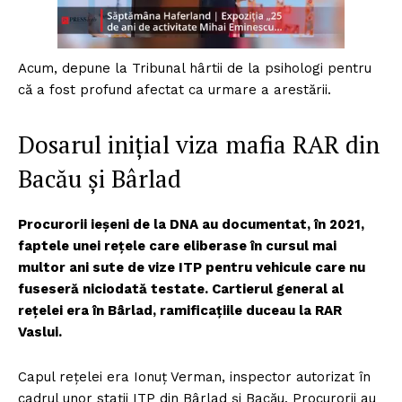
Acum, depune la Tribunal hârtii de la psihologi pentru
că a fost profund afectat ca urmare a arestării.
Dosarul inițial viza mafia RAR din
Bacău și Bârlad
Procurorii ieșeni de la DNA au documentat, în 2021,
faptele unei rețele care eliberase în cursul mai
multor ani sute de vize ITP pentru vehicule care nu
fuseseră niciodată testate. Cartierul general al
rețelei era în Bârlad, ramificațiile duceau la RAR
Vaslui.
Capul rețelei era Ionuț Verman, inspector autorizat în
cadrul unor stații ITP din Bârlad și Bacău. Procurorii au