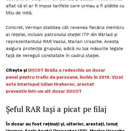
aflat că el ar fi impus tarifele care urmau a fi plătite cu
titlu de mită.
Concret, Verman stabilea cât revenea fiecărui membru
al rețelei, inclusiv patronului stației ITP din Bârlad și
reprezentantului RAR Vaslui, Marian Ursache. Acesta
asigura protecția grupului, adică nu lua măsurile legale
față de nereguli constatate în cadrul stației.
Citește și
DIICOT Brăila a redeschis un dosar
penal pentru trafic de persoane, închis în 2019. Vizat
este interlopul Iulian Hrehorec, arestat
preventiv într-un alt dosar DIICOT
Șeful RAR Iași a picat pe filaj
În dosar au fost reținuți și, ulterior, arestați, Ionuț
Verman, Sorin Apetri (inspector ITP), Marian Ursache