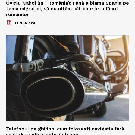
Ovidiu Nahoi (RFI România): Până a blama Spania pe
tema migrației, să nu uităm cât bine le-a făcut
românilor
06/08/2026
Telefonul pe ghidon: cum folosești navigația fără
să îți distragă atenția în trafic