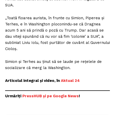
SUA.
„Toată floarea aurista, în frunte cu Simion, Piperea și
Terhes, e în Washington ploconindu-se că Dragnea
acum 5 ani să prindă o poză cu Trump. Dar acasă se
dau viteji spunând că nu vor să fim ‘colonie’ a SUA”, a
subliniat Liviu Iolu, fost purtător de cuvânt al Guvernului
Cioloș.
Simion și Terhes au ținut să se laude pe rețelele de
socializare că merg la Washington.
Articolul integral și video, în
Aktual 24
Urmăriți
P
ressHUB și pe Google News
!