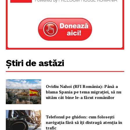
Despre noi / Echipa
Proiecte editoriale
Rețea
Contact
Știri de astăzi
Ovidiu Nahoi (RFI România): Până a
blama Spania pe tema migrației, să nu
uităm cât bine le-a făcut românilor
Telefonul pe ghidon: cum folosești
navigația fără să îți distragă atenția în
trafic