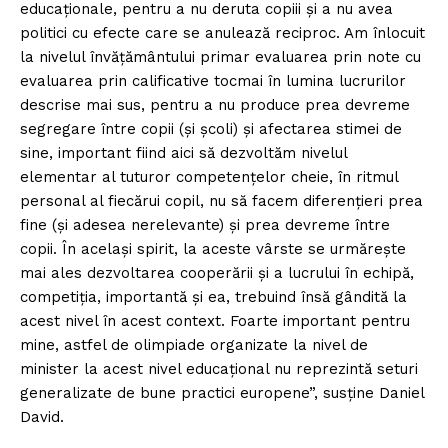
educaționale, pentru a nu deruta copiii și a nu avea
politici cu efecte care se anulează reciproc. Am înlocuit
la nivelul învățământului primar evaluarea prin note cu
evaluarea prin calificative tocmai în lumina lucrurilor
descrise mai sus, pentru a nu produce prea devreme
segregare între copii (și școli) și afectarea stimei de
sine, important fiind aici să dezvoltăm nivelul
elementar al tuturor competențelor cheie, în ritmul
personal al fiecărui copil, nu să facem diferențieri prea
fine (și adesea nerelevante) și prea devreme între
copii. În același spirit, la aceste vârste se urmărește
mai ales dezvoltarea cooperării și a lucrului în echipă,
competiția, importantă și ea, trebuind însă gândită la
acest nivel în acest context. Foarte important pentru
mine, astfel de olimpiade organizate la nivel de
minister la acest nivel educațional nu reprezintă seturi
generalizate de bune practici europene”, susține Daniel
David.