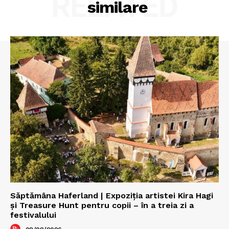
RELATED
similare
Săptămâna Haferland | Expoziţia artistei Kira Hagi
şi Treasure Hunt pentru copii – în a treia zi a
festivalului