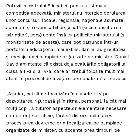
Potrivit ministrului Educației, pentru a stimula
competiția adecvată, ministerul nu interzice derularea
unor concursuri locale, regionale, naționale asumate
autonom și responsabil de școală (și cu consultarea
părinților), congruente însă cu politicile ministerului (și
monitorizate de acesta), care pot pătrunde într-un
portofoliu educațional mai extins, dar nu au greutatea
și mesajul unei olimpiade organizate de minister. Daniel
David amintește că există deja evaluările obligatorii la
clasa a II-a și a IV-a, care ar trebui folosite mult mai
atent în procesul de învățare personalizată a elevului.
„Așadar, hai să ne focalizăm în clasele I-IV pe
dezvoltarea riguroasă și în ritmul personal, la cât mai
mulți copii, a tuturor aspectelor elementare necesare
competențelor-cheie, fără să distorsionăm acest
proces prea devreme prin focalizarea pe olimpiade
organizate de minister, cu accente prea timpurii pe