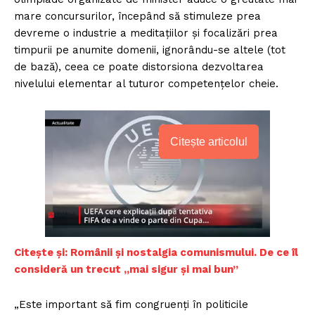
mare concursurilor, începând să stimuleze prea
devreme o industrie a meditațiilor și focalizări prea
timpurii pe anumite domenii, ignorându-se altele (tot
de bază), ceea ce poate distorsiona dezvoltarea
nivelului elementar al tuturor competențelor cheie.
Citește articolul
Citește și: Românii și nostalgia comunismului. De ce îl
consideră un trecut „mai sigur și mai bun”
„Este important să fim congruenți în politicile