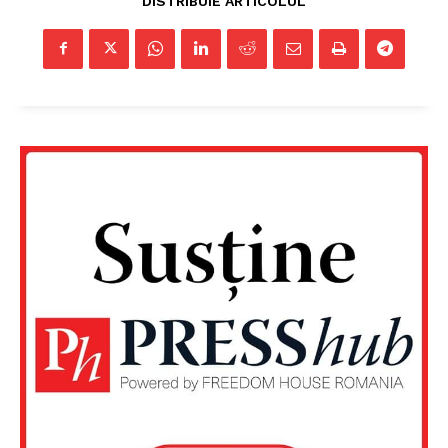
DISTRIBUIE ARTICOLUL
FREEDOM HOUSE ROMÂNIA
PRESShub
Despre noi / Echipa
Proiecte editoriale
Rețea
Contact