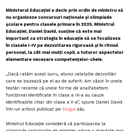
Ministerul Educației a decis prin ordin de ministru să
nu organizeze concursuri naționale și olimpiade
școlare pentru clasele primare în 2025. Ministrul
Educației, Daniel David, susține că este mai
important ca strategia în educație să se focalizeze
în clasele I-IV pe dezvoltarea riguroasă și în ritmul
personal, la cât mai mulți copii, a tuturor aspectelor
elementare necesare competențelor-cheie.
„Dacă ratăm acest lucru, atunci celelalte dezvoltări
care se bazează pe el au de suferit. Am văzut în unele
testări recente că unele forme de analfabetism
funcțional identificate în clasa a IX-a au cauze
identificabile chiar din clasa a V-a”, spune Daniel David
într-un articol publicat pe
blogul
său.
Ministrul Educației consideră că participarea la
olimpiade organizate de minister aduce o greutate mai