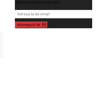
oferte și anunțuri speciale.
Abonează-te