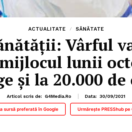
ACTUALITATE
SĂNĂTATE
nătății: Vârful va
mijlocul lunii oc
e și la 20.000 de 
Articol scris de:
G4Media.ro
Data:
30/09/2021
 sursă preferată în Google
Urmărește PRESShub pe