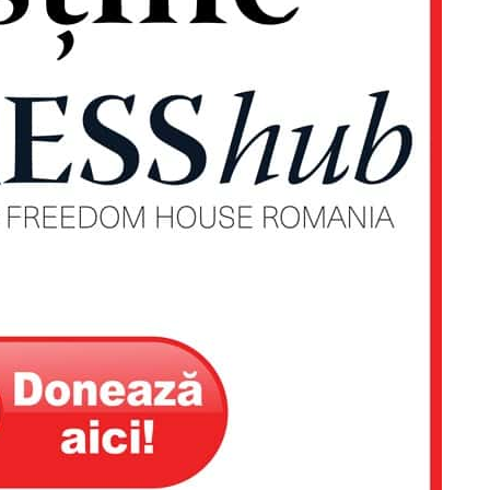
Proiecte editoriale
Rețea
Contact
iect
 HOUSE
NIA