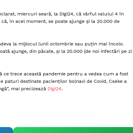
eclarat, miercuri seară, la Digi24, că vârful valului 4 în
și că, în acel moment, se poate ajunge și la 20.000 de
 undeva la mijlocul lunii octombrie sau puțin mai încolo.
tă ajunge, din păcate, și la 20.000 (de noi infectări pe zi
pă ce trece această pandemie pentru a vedea cum a fost
e paturi destinate pacienților bolnavi de Covid, Cseke a
ungă”, mai precizează
Digi24
.