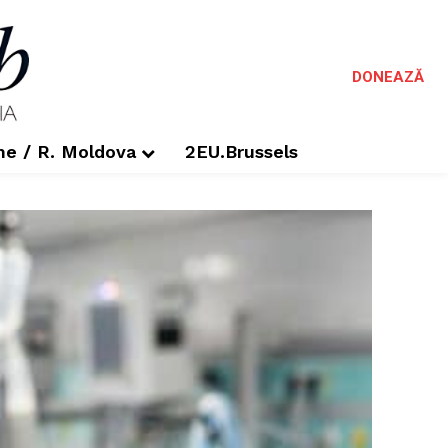
DONEAZĂ
me / R. Moldova
2EU.Brussels