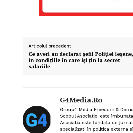
Articolul precedent
Ce averi au declarat şefii Poliţiei ieşene
în condiţiile în care îşi ţin la secret
salariile
G4Media.ro
Group4 Media Freedom & Democra
Scopul Asociatiei este imbunat
Asociatia este fondata de jurna
specializati in politica externa 