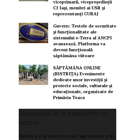
viceprimarii, vicepreședinții
CJ Iași, membri ai USR și
reprezentanți CURAJ
Guvern: Testele de securitate
și funcționalitate ale
sistemului e-Terra al ANCPI
avansează. Platforma va
deveni funcțională
săptămâna viitoare
SĂPTĂMÂNA ONLINE
(BISTRIȚA) Evenimente
dedicate unor investiții și
proiecte sociale, culturale și
educaționale, organizate de
Primăria Teaca
Abonează-te la newsletter-ul
nostru
Pentru a fi la curent cu cele mai recente știri,