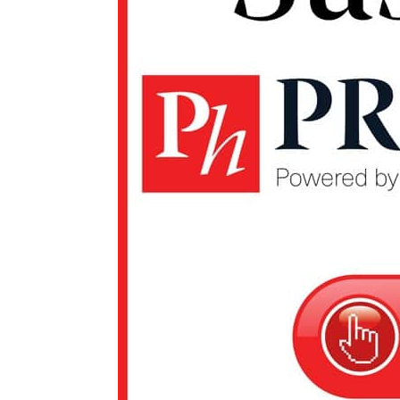
Un pro
FREEDOM
ROMÂ