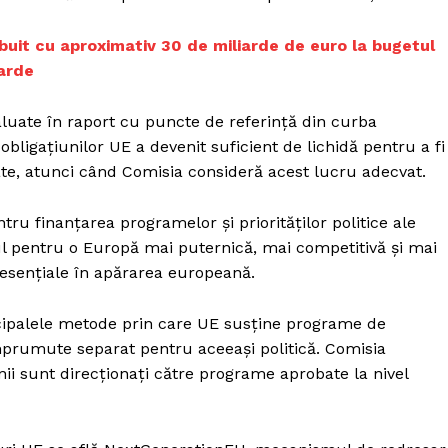
buit cu aproximativ 30 de miliarde de euro la bugetul
iarde
luate în raport cu puncte de referință din curba
obligațiunilor UE a devenit suficient de lichidă pentru a fi
izate, atunci când Comisia consideră acest lucru adecvat.
ntru finanțarea programelor și priorităților politice ale
l pentru o Europă mai puternică, mai competitivă și mai
le esențiale în apărarea europeană.
ncipalele metode prin care UE susține programe de
prumute separat pentru aceeași politică. Comisia
i sunt direcționați către programe aprobate la nivel