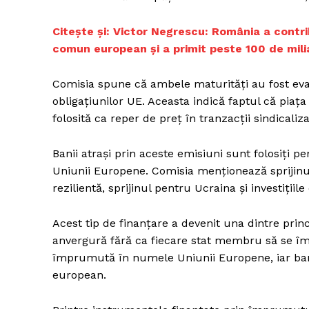
Citește și: Victor Negrescu: România a contri
comun european şi a primit peste 100 de mil
Comisia spune că ambele maturități au fost eva
obligațiunilor UE. Aceasta indică faptul că piața 
folosită ca reper de preț în tranzacții sindical
Banii atrași prin aceste emisiuni sunt folosiți pe
Uniunii Europene. Comisia menționează sprijinu
rezilientă, sprijinul pentru Ucraina și investiții
Acest tip de finanțare a devenit una dintre pri
anvergură fără ca fiecare stat membru să se îm
împrumută în numele Uniunii Europene, iar bani
european.