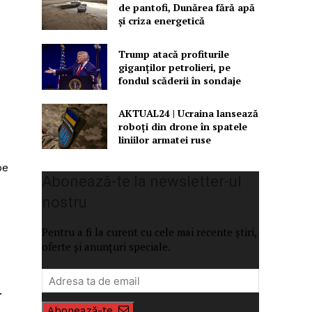
de pantofi, Dunărea fără apă
și criza energetică
Trump atacă profiturile
giganților petrolieri, pe
fondul scăderii în sondaje
AKTUAL24 | Ucraina lansează
roboți din drone în spatele
liniilor armatei ruse
pe
Abonează-te la newsletter-ul
nostru
Pentru a fi la curent cu cele mai recente știri,
oferte și anunțuri speciale.
.
Abonează-te