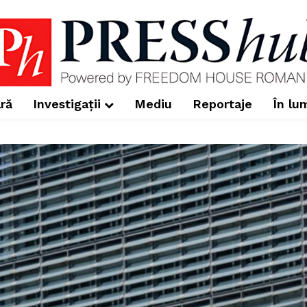
ră
Investigații
Mediu
Reportaje
În lu