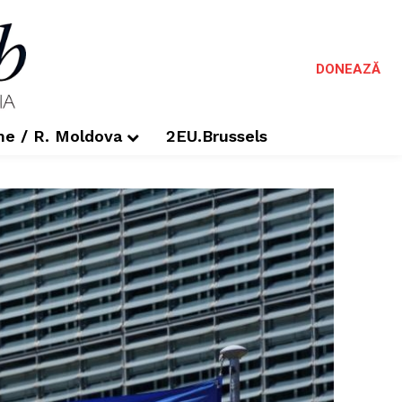
DONEAZĂ
me / R. Moldova
2EU.Brussels