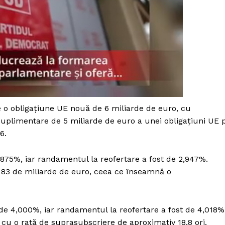
Proiecte editoriale
Rețea
Contact
iect
 HOUSE
NIA
o obligațiune UE nouă de 6 miliarde de euro, cu
suplimentare de 5 miliarde de euro a unei obligațiuni UE 
6.
,875%, iar randamentul la reofertare a fost de 2,947%.
it 83 de miliarde de euro, ceea ce înseamnă o
de 4,000%, iar randamentul la reofertare a fost de 4,018%
 cu o rată de suprasubscriere de aproximativ 18,8 ori.