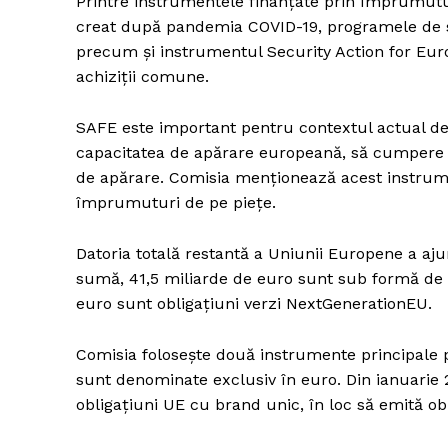
Printre instrumentele finanțate prin împrumut
creat după pandemia COVID-19, programele de spri
precum și instrumentul Security Action for Europ
achiziții comune.
SAFE este important pentru contextul actual d
capacitatea de apărare europeană, să cumpere 
de apărare. Comisia menționează acest instrumen
împrumuturi de pe piețe.
Datoria totală restantă a Uniunii Europene a aju
sumă, 41,5 miliarde de euro sunt sub formă de EU
euro sunt obligațiuni verzi NextGenerationEU.
Comisia folosește două instrumente principale p
sunt denominate exclusiv în euro. Din ianuari
obligațiuni UE cu brand unic, în loc să emită o