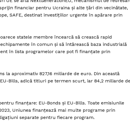
uri UE se află NextGenerationEU, mecanismul de redresar
jin financiar pentru Ucraina și alte țări din vecinătate,
e, SAFE, destinat investițiilor urgente în apărare prin
eoarece statele membre încearcă să crească rapid
echipamente în comun și să întărească baza industrială
t în lista programelor care pot fi finanțate prin
ns la aproximativ 827,16 miliarde de euro. Din această
-Bills, adică titluri pe termen scurt, iar 84,2 miliarde d
entru finanțare: EU-Bonds și EU-Bills. Toate emisiunile
e 2023, Uniunea finanțează mai multe programe prin
bligațiuni separate pentru fiecare program.