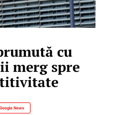
mprumută cu
ii merg spre
itivitate
 Google News