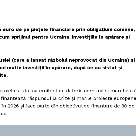
 euro de pe piețele financiare prin obligațiuni comune,
cum sprijinul pentru Ucraina, investițiile în apărare și
siei (care a lansat războiul neprovocat din Ucraina) și
i multe investiții în apărare, după ce au sistat și
ite.
Bruxelles-ului ca emitent de datorie comună și marcheaz
finanțează răspunsul la crize și marile proiecte europene
 în 2026 și face parte din obiectivul de finanțare de 80 de
ui.