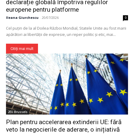
declarație globală împotriva regulilor
europene pentru platforme
Ileana Giurchescu
-
20/07/2026
0
Cel puțin de la al Doilea Război Mondial, Statele Unite au fost marii
apărători ai libertății de expresie, un reper politic și etic, mai...
Citiți mai mult
2EU.Brussels
Plan pentru accelerarea extinderii UE: fără
veto la negocierile de aderare, o inițiativă