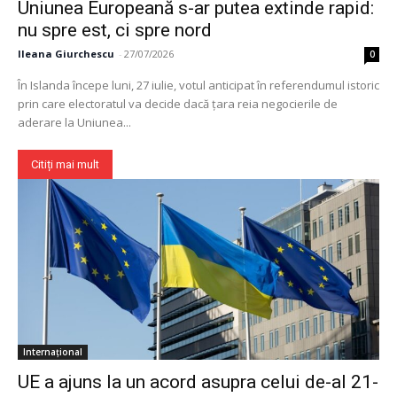
Uniunea Europeană s-ar putea extinde rapid:
nu spre est, ci spre nord
Ileana Giurchescu
-
27/07/2026
0
În Islanda începe luni, 27 iulie, votul anticipat în referendumul istoric
prin care electoratul va decide dacă țara reia negocierile de
aderare la Uniunea...
Citiți mai mult
Internațional
UE a ajuns la un acord asupra celui de-al 21-