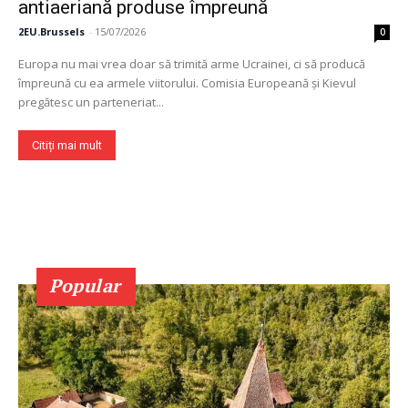
antiaeriană produse împreună
2EU.Brussels
-
15/07/2026
0
Europa nu mai vrea doar să trimită arme Ucrainei, ci să producă
împreună cu ea armele viitorului. Comisia Europeană și Kievul
pregătesc un parteneriat...
Citiți mai mult
Popular