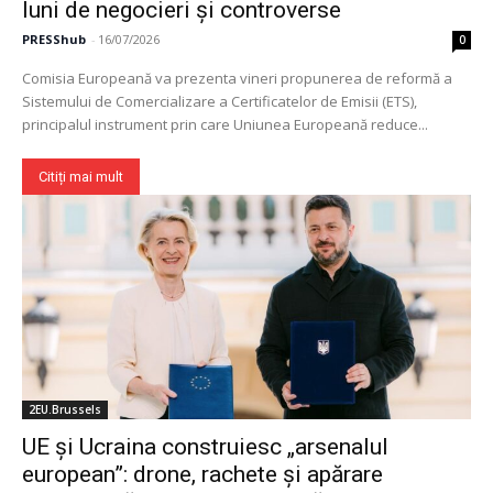
luni de negocieri și controverse
PRESShub
-
16/07/2026
0
Comisia Europeană va prezenta vineri propunerea de reformă a
Sistemului de Comercializare a Certificatelor de Emisii (ETS),
principalul instrument prin care Uniunea Europeană reduce...
Citiți mai mult
2EU.Brussels
UE și Ucraina construiesc „arsenalul
european”: drone, rachete și apărare