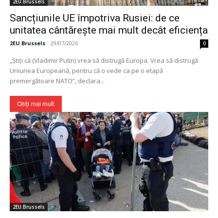
2EU.Brussels
Sancțiunile UE împotriva Rusiei: de ce
unitatea cântărește mai mult decât eficiența
2EU.Brussels
-
29/07/2026
0
„Știți că (Vladimir Putin) vrea să distrugă Europa. Vrea să distrugă
Uniunea Europeană, pentru că o vede ca pe o etapă
premergătoare NATO”, declara...
Citiți mai mult
2EU.Brussels