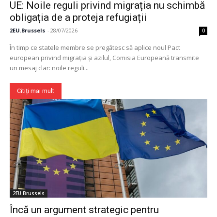
UE: Noile reguli privind migrația nu schimbă
obligația de a proteja refugiații
2EU.Brussels
-
28/07/2026
0
În timp ce statele membre se pregătesc să aplice noul Pact
european privind migrația și azilul, Comisia Europeană transmite
un mesaj clar: noile reguli...
Citiți mai mult
2EU.Brussels
Încă un argument strategic pentru