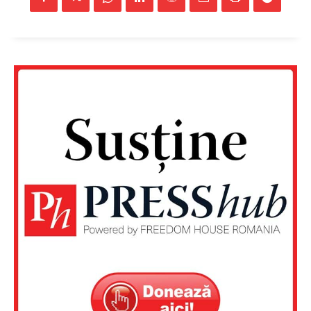
Un proiect
FREEDOM HOUSE ROMÂNIA
PRESShub
Despre noi / Echipa
Proiecte editoriale