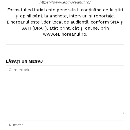
https://www.ebihoreanul.ro/
Formatul editorial este generalist, conţinând de la ştiri
şi opinii până la anchete, interviuri şi reportaje.
Bihoreanul este lider local de audienţă, conform SNA şi
SATI (BRAT), atât print, cât şi online, prin
www.eBihoreanul.ro.
LĂSAȚI UN MESAJ
Comentariu:
Nu