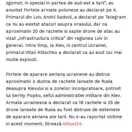
zgomot, in special in partea de sud-est a tarii”, au
anuntat Fortele armate poloneze au declarat pe X.
Primarul din Lviv, Andrii Sadovii, a declarat pe Telegram
ca nu au existat atacuri asupra orasului, dar ca
aproximativ 20 de rachete si sapte drone de atac au
vizat „infrastructura critica” din regiunea Lviv in
general. Intre timp, la Kiev, in centrul Ucrainei,
primarul Vitali Klitschko a declarat ca au avut loc mai
multe explozii.
Fortele de aparare aeriana ucrainene au distrus
aproximativ o duzina de rachete lansate de Rusia
deasupra Kievului si a zonelor inconjuratoare, potrivit
lui Serhiy Popko, seful administratiei militare din Kiev.
Armata ucraineana a declarat ca 18 rachete si 25 de
drone lansate de Rusia au fost distruse de sistemele
de aparare aeriana ale tarii. Nu s-au raportat victime
in acest moment, titrează
Aktual24.