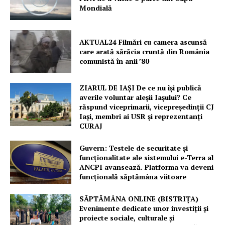
Mondială
AKTUAL24 Filmări cu camera ascunsă
care arată sărăcia cruntă din România
comunistă în anii ’80
ZIARUL DE IAȘI De ce nu își publică
averile voluntar aleșii Iașului? Ce
răspund viceprimarii, vicepreședinții CJ
Iași, membri ai USR și reprezentanți
CURAJ
Guvern: Testele de securitate și
funcționalitate ale sistemului e-Terra al
ANCPI avansează. Platforma va deveni
funcțională săptămâna viitoare
SĂPTĂMÂNA ONLINE (BISTRIȚA)
Evenimente dedicate unor investiții și
proiecte sociale, culturale și