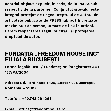
acordul obținut explicit, în scris, de la PRESShub,
respectiv de la parteneri. Conținutul site-ului este
integral protejat de Legea Dreptului de Autor. Din
articolele publicate de PRESShub pot fi preluate
maxim 500 de semne, urmate de link la articol.
Cerem respectarea regulilor citării și protejarea
dreptului de autor.
FUNDAȚIA „FREEDOM HOUSE INC" -
FILIALA BUCUREȘTI
Formă legală: ONG / Fundație; Nr. înregistrare: AOT.
127/PJ/2004
Adresa: Bd. Ferdinand I 125, Sector 2, București,
România – 21387
Telefon: +40.743.291.261
E-mail: office@freedomhouse.ro