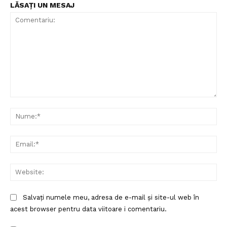
LĂSAȚI UN MESAJ
Comentariu:
Nu
Ema
Web
Salvați numele meu, adresa de e-mail și site-ul web în
acest browser pentru data viitoare i comentariu.