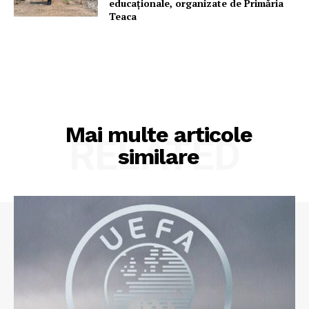
educaționale, organizate de Primăria
Teaca
Mai multe articole
RELATED
similare