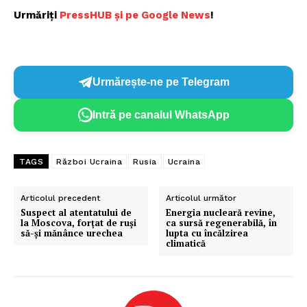
Urmăriți
P
ressHUB și pe Google News
!
Urmărește-ne pe Telegram
Intră pe canalul WhatsApp
TAGS
Război Ucraina
Rusia
Ucraina
Articolul precedent
Articolul următor
Suspect al atentatului de
Energia nucleară revine,
la Moscova, forțat de ruși
ca sursă regenerabilă, în
să-și mănânce urechea
lupta cu încălzirea
climatică