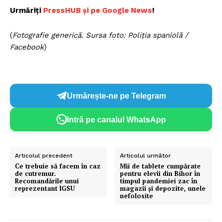
Urmăriți
PressHUB și pe Google News
!
(
Fotografie generică. Sursa foto: Poliția spaniolă /
Facebook
)
Urmărește-ne pe Telegram
Intră pe canalul WhatsApp
Articolul precedent
Articolul următor
Ce trebuie să facem în caz
Mii de tablete cumpărate
de cutremur.
pentru elevii din Bihor în
Recomandările unui
timpul pandemiei zac în
reprezentant IGSU
magazii și depozite, unele
nefolosite