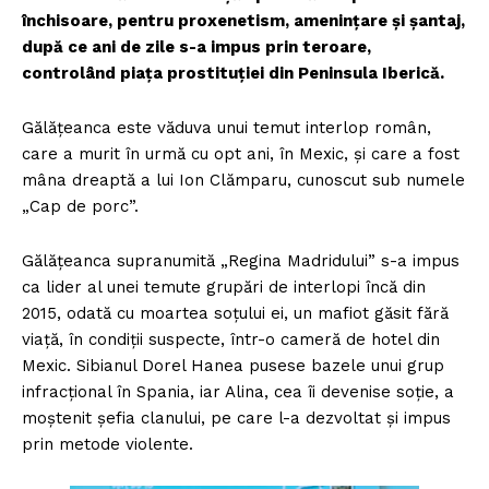
închisoare, pentru proxenetism, amenințare și șantaj,
după ce ani de zile s-a impus prin teroare,
controlând piața prostituției din Peninsula Iberică.
Gălățeanca este văduva unui temut interlop român,
care a murit în urmă cu opt ani, în Mexic, și care a fost
mâna dreaptă a lui Ion Clămparu, cunoscut sub numele
„Cap de porc”.
Gălățeanca supranumită „Regina Madridului” s-a impus
ca lider al unei temute grupări de interlopi încă din
2015, odată cu moartea soțului ei, un mafiot găsit fără
viață, în condiții suspecte, într-o cameră de hotel din
Mexic. Sibianul Dorel Hanea pusese bazele unui grup
infracțional în Spania, iar Alina, cea îi devenise soție, a
moștenit șefia clanului, pe care l-a dezvoltat și impus
prin metode violente.