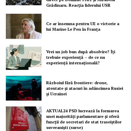
PRESShub
Grădinaru. Reacția liderului USR
Despre noi / Echipa
Ce ar însemna pentru UE o victorie a
Proiecte editoriale
lui Marine Le Pen în Franța
Rețea
Contact
Vrei un job bun după absolvire? Îți
trebuie experiență – de ce nu
experiență internațională?
Războiul fără frontiere: drone,
atentate și atacuri în adâncimea Rusiei
și Ucrainei
AKTUAL24 PSD lucrează la formarea
unei majorităţi parlamentare și oferă
funcții de secretari de stat traseiștilor
suveraniști (surse)