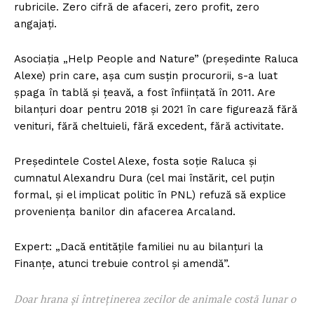
rubricile. Zero cifră de afaceri, zero profit, zero
angajați.
Asociația „Help People and Nature” (președinte Raluca
Alexe) prin care, așa cum susțin procurorii, s-a luat
șpaga în tablă și țeavă, a fost înființată în 2011. Are
bilanțuri doar pentru 2018 și 2021 în care figurează fără
venituri, fără cheltuieli, fără excedent, fără activitate.
Președintele Costel Alexe, fosta soție Raluca și
cumnatul Alexandru Dura (cel mai înstărit, cel puțin
formal, și el implicat politic în PNL) refuză să explice
proveniența banilor din afacerea Arcaland.
Expert: „Dacă entitățile familiei nu au bilanțuri la
Finanțe, atunci trebuie control și amendă”.
Doar hrana și întreținerea zecilor de animale costă lunar o