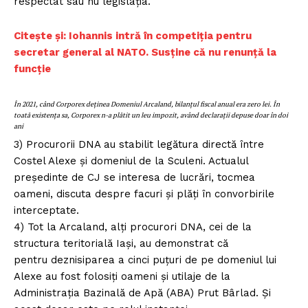
respectat sau nu legislația.
Citește și: Iohannis intră în competiția pentru
secretar general al NATO. Susține că nu renunță la
funcție
În 2021, când Corporex deținea Domeniul Arcaland, bilanțul fiscal anual era zero lei. În
toată existența sa, Corporex n-a plătit un leu impozit, având declarații depuse doar în doi
ani
3) Procurorii DNA au stabilit legătura directă între
Costel Alexe și domeniul de la Sculeni. Actualul
președinte de CJ se interesa de lucrări, tocmea
oameni, discuta despre facuri și plăți în convorbirile
interceptate.
4) Tot la Arcaland, alți procurori DNA, cei de la
structura teritorială Iași, au demonstrat că
pentru deznisiparea a cinci puțuri de pe domeniul lui
Alexe au fost folosiți oameni și utilaje de la
Administrația Bazinală de Apă (ABA) Prut Bârlad. Și