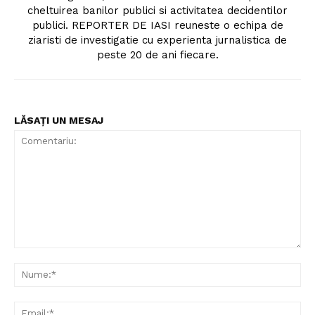
cheltuirea banilor publici si activitatea decidentilor
publici. REPORTER DE IASI reuneste o echipa de
ziaristi de investigatie cu experienta jurnalistica de
peste 20 de ani fiecare.
LĂSAȚI UN MESAJ
Comentariu:
Nu
Un proiect
Ema
FREEDOM HOUSE ROMÂNIA