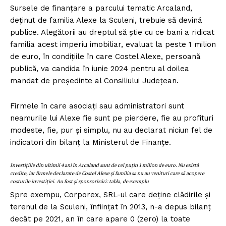
Sursele de finanțare a parcului tematic Arcaland,
deținut de familia Alexe la Sculeni, trebuie să devină
publice. Alegătorii au dreptul să știe cu ce bani a ridicat
familia acest imperiu imobiliar, evaluat la peste 1 milion
de euro, în condițiile în care Costel Alexe, persoană
publică, va candida în iunie 2024 pentru al doilea
mandat de președinte al Consiliului Județean.
Firmele în care asociați sau administratori sunt
neamurile lui Alexe fie sunt pe pierdere, fie au profituri
modeste, fie, pur și simplu, nu au declarat niciun fel de
indicatori din bilanț la Ministerul de Finanțe.
Investițiile din ultimii 4 ani în Arcaland sunt de cel puțin 1 milion de euro. Nu există
credite, iar firmele declarate de Costel Alexe și familia sa nu au venituri care să acopere
costurile investiției. Au fost și sponsorizări: tabla, de exemplu
Spre exempu, Corporex, SRL-ul care deține clădirile și
terenul de la Sculeni, înființat în 2013, n-a depus bilanț
decât pe 2021, an în care apare 0 (zero) la toate