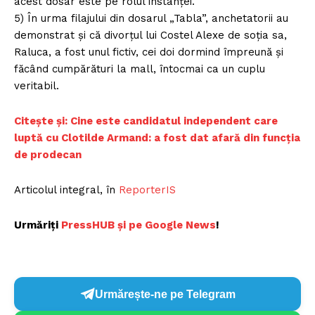
acest dosar este pe rolul instanței.
5) În urma filajului din dosarul „Tabla”, anchetatorii au
demonstrat și că divorțul lui Costel Alexe de soția sa,
Raluca, a fost unul fictiv, cei doi dormind împreună și
făcând cumpărături la mall, întocmai ca un cuplu
veritabil.
Citește și: Cine este candidatul independent care
luptă cu Clotilde Armand: a fost dat afară din funcția
de prodecan
Articolul integral, în
ReporterIS
Urmăriți
P
ressHUB și pe Google News
!
Urmărește-ne pe Telegram