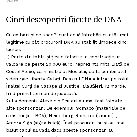
avere
Cinci descoperiri făcute de DNA
Cu ce bani și de unde?, sunt două întrebări cu atât mai
legitime cu cât procurorii DNA au stabilit limpede cinci
lucruri:
1) Parte din tabla și țevile folosite la construcție, în
valoare de peste 20.000 euro, reprezintă mita luată de
Costel Alexe, ca ministru al Mediului, de la combinatul
siderurgic Liberty Galați. Dosarul DNA a intrat pe rolul
Înaltei Curți de Casație și Justiție, alaltăieri, 12 martie,
fiind primul termen de judecată.
2) La domeniul Alexe din Sculeni au mai fost folosite
alte sponsorizări. De exemplu: Somaco (materiale de
construcții – BCA), Heidelberg România (ciment) și
Ambra Sign (signalistică). Însă procurorii nu și-au mai
bătut capul să vadă dacă aceste sponsorizări au