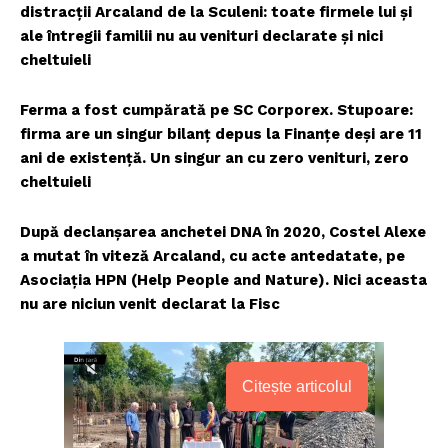
distracții Arcaland de la Sculeni: toate firmele lui și
ale întregii familii nu au venituri declarate și nici
cheltuieli
Ferma a fost cumpărată pe SC Corporex. Stupoare:
firma are un singur bilanț depus la Finanțe deși are 11
ani de existență. Un singur an cu zero venituri, zero
cheltuieli
După declanșarea anchetei DNA în 2020, Costel Alexe
a mutat în viteză Arcaland, cu acte antedatate, pe
Asociația HPN (Help People and Nature). Nici aceasta
nu are niciun venit declarat la Fisc
Citește articolul