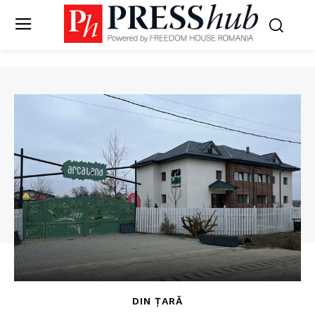
DIN ȚARĂ