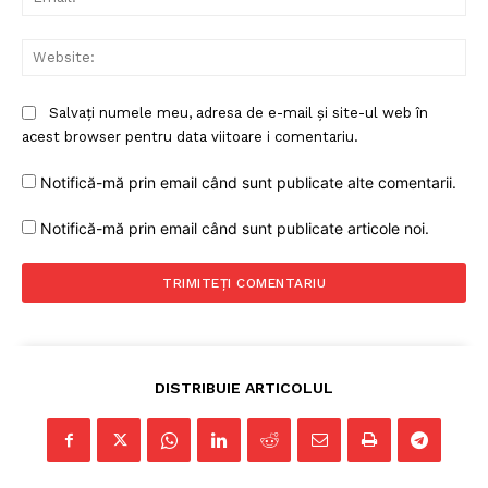
Web
PRESShub
Salvați numele meu, adresa de e-mail și site-ul web în
acest browser pentru data viitoare i comentariu.
Despre noi / Echipa
Notifică-mă prin email când sunt publicate alte comentarii.
Proiecte editoriale
Notifică-mă prin email când sunt publicate articole noi.
Rețea
Contact
DISTRIBUIE ARTICOLUL