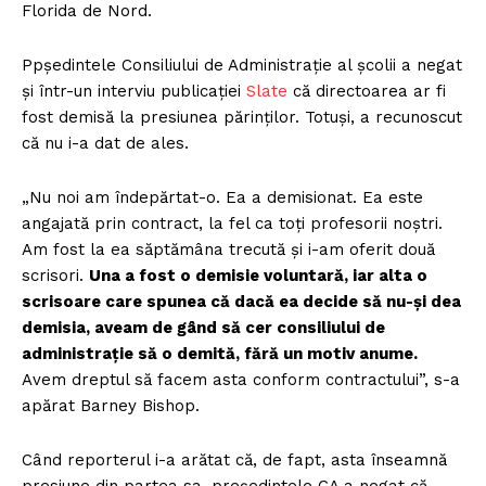
Florida de Nord.
Ppședintele Consiliului de Administrație al școlii a negat
și într-un interviu publicației
Slate
că directoarea ar fi
fost demisă la presiunea părinților. Totuși, a recunoscut
că nu i-a dat de ales.
„Nu noi am îndepărtat-o. Ea a demisionat. Ea este
angajată prin contract, la fel ca toți profesorii noștri.
Am fost la ea săptămâna trecută și i-am oferit două
scrisori.
Una a fost o demisie voluntară, iar alta o
scrisoare care spunea că dacă ea decide să nu-și dea
demisia, aveam de gând să cer consiliului de
administrație să o demită, fără un motiv anume.
Avem dreptul să facem asta conform contractului”, s-a
apărat Barney Bishop.
Când reporterul i-a arătat că, de fapt, asta înseamnă
presiune din partea sa, președintele CA a negat că