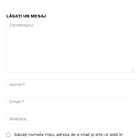
LĂSAȚI UN MESAJ
Un proiect
FREEDOM HOUSE ROMÂNIA
Comentariu:
Nu
PRESShub
Ema
Despre noi / Echipa
Web
Proiecte editoriale
Rețea
Salvați numele meu, adresa de e-mail și site-ul web în
Contact