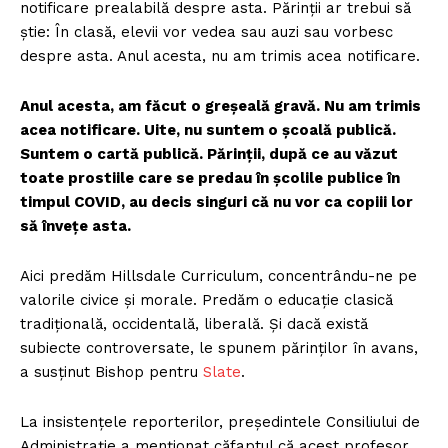
notificare prealabilă despre asta. Părinții ar trebui să
știe: În clasă, elevii vor vedea sau auzi sau vorbesc
despre asta. Anul acesta, nu am trimis acea notificare.
Anul acesta, am făcut o greșeală gravă. Nu am trimis
acea notificare. Uite, nu suntem o școală publică.
Suntem o cartă publică. Părinții, după ce au văzut
toate prostiile care se predau în școlile publice în
timpul COVID, au decis singuri că nu vor ca copiii lor
să învețe asta.
Aici predăm Hillsdale Curriculum, concentrându-ne pe
valorile civice și morale. Predăm o educație clasică
tradițională, occidentală, liberală. Și dacă există
subiecte controversate, le spunem părinților în avans,
a susținut Bishop pentru
Slate
.
La insistențele reporterilor, președintele Consiliului de
Administrație a menționat căfaptul că acest profesor