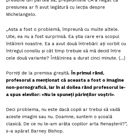
presiunea ar fi avut legătură cu lecția despre
Michelangelo.
„Asta a fost o problemă, împreună cu multe altele.
Uite, ea nu a fost surprinsă. Ea știa care era scopul
întâlnirii noastre. Ea a avut două întrebări: ați vorbit cu
întregul consiliu și cât timp trebuie să mă decid între
cele două variante? Întâlnirea a durat cinci minute. (…)
Porniți de la premisa greșită.
În primul rând,
profesorul a menționat că aceasta a fost o imagine
non-pornografică, iar în al doilea rând profesorul le-
a spus elevilor: «Nu le spuneți părinților voștri»
.
Deci problema, nu este dacă copiii ar trebui să vadă
aceste imagini sau nu. Doamne, suntem o școală
clasică. De ce nu le-am arăta copiilor arta Renașterii?”,
s-a apărat Barney Bishop.