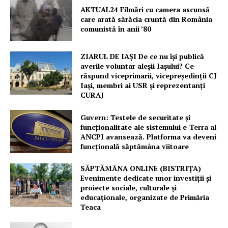
AKTUAL24 Filmări cu camera ascunsă
care arată sărăcia cruntă din România
comunistă în anii ’80
ZIARUL DE IAȘI De ce nu își publică
averile voluntar aleșii Iașului? Ce
răspund viceprimarii, vicepreședinții CJ
Iași, membri ai USR și reprezentanți
CURAJ
Guvern: Testele de securitate și
funcționalitate ale sistemului e-Terra al
ANCPI avansează. Platforma va deveni
funcțională săptămâna viitoare
SĂPTĂMÂNA ONLINE (BISTRIȚA)
Evenimente dedicate unor investiții și
proiecte sociale, culturale și
educaționale, organizate de Primăria
Teaca