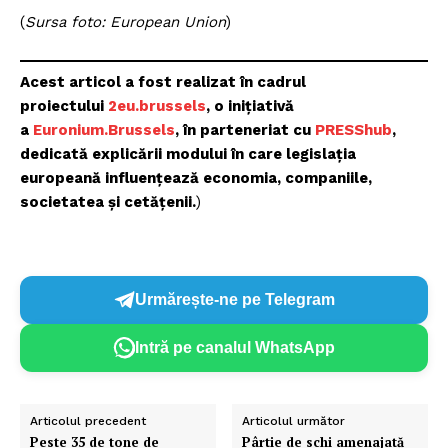
(
Sursa foto: European Union
)
Acest articol a fost realizat în cadrul
proiectului
2eu.brussels
, o inițiativă
a
Euronium.Brussels
, în parteneriat cu
PRESShub
,
dedicată explicării modului în care legislația
europeană influențează economia, companiile,
societatea și cetățenii.
)
Urmărește-ne pe Telegram
Intră pe canalul WhatsApp
Un proiect
Articolul precedent
Articolul următor
Peste 35 de tone de
Pârtie de schi amenajată
FREEDOM HOUSE ROMÂNIA