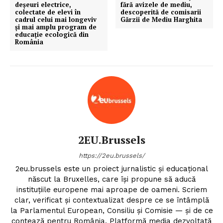
deșeuri electrice,
fără avizele de mediu,
colectate de elevi în
descoperită de comisarii
cadrul celui mai longeviv
Gărzii de Mediu Harghita
și mai amplu program de
educație ecologică din
România
PRESShub
Despre noi / Echipa
Proiecte editoriale
Rețea
Contact
2EU.Brussels
https://2eu.brussels/
2eu.brussels este un proiect jurnalistic și educațional
născut la Bruxelles, care își propune să aducă
instituțiile europene mai aproape de oameni. Scriem
clar, verificat și contextualizat despre ce se întâmplă
la Parlamentul European, Consiliu și Comisie — și de ce
contează pentru România. Platformă media dezvoltată