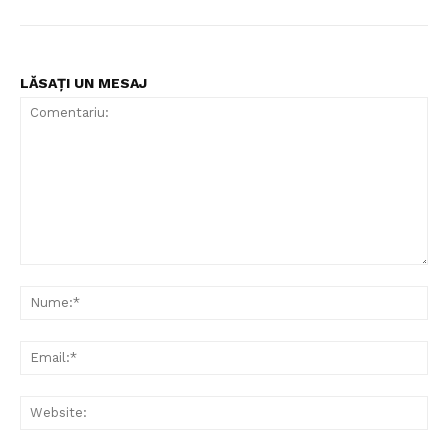
LĂSAȚI UN MESAJ
Comentariu:
Nu
Ema
Web