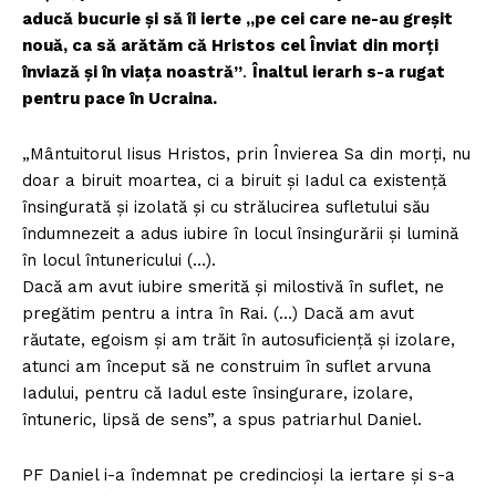
aducă bucurie şi să îi ierte „pe cei care ne-au greşit
nouă, ca să arătăm că Hristos cel Înviat din morţi
înviază şi în viaţa noastră”
.
Înaltul ierarh s-a rugat
pentru pace în Ucraina.
„Mântuitorul Iisus Hristos, prin Învierea Sa din morţi, nu
doar a biruit moartea, ci a biruit şi Iadul ca existenţă
însingurată şi izolată şi cu strălucirea sufletului său
îndumnezeit a adus iubire în locul însingurării şi lumină
în locul întunericului (…).
Dacă am avut iubire smerită şi milostivă în suflet, ne
pregătim pentru a intra în Rai. (…) Dacă am avut
răutate, egoism şi am trăit în autosuficienţă şi izolare,
atunci am început să ne construim în suflet arvuna
Iadului, pentru că Iadul este însingurare, izolare,
întuneric, lipsă de sens”, a spus patriarhul Daniel.
PF Daniel i-a îndemnat pe credincioşi la iertare și s-a