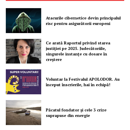
Atacurile cibernetice devin principalul
risc pentru asigurătorii europeni
Un proiect
Ce arată Raportul privind starea
FREEDOM HOUSE ROMÂNIA
justiției pe 2025. Judecătoriile,
singurele instanțe cu dosare în
creștere
PRESShub
Voluntar la Festivalul APOLODOR. Au
început înscrierile, hai în echipă!
Despre noi / Echipa
Proiecte editoriale
Rețea
Păcatul fondator și cele 3 crize
suprapuse din energie
Contact