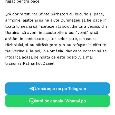
rugat pentru pace.
„Vă dorim tuturor Sfinte Sărbători cu bucurie şi pace,
armonie, ajutor şi să ne ajute Dumnezeu să fie pace în
toată lumea şi să înceteze războiul din ţara vecină, din
Ucraina, să avem în aceste zile o bunăvoinţă şi să
arătăm în continuare ajutor celor care, din cauza
războiului, şi-au părăsit ţara şi s-au refugiat în diferite
ţări vecine şi la noi, în România, dar care doresc să se
întoarcă acasă deîndată ce este posibil”, a mai
transmis Patriarhul Daniel.
Urmărește-ne pe Telegram
Intră pe canalul WhatsApp