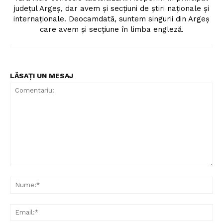
judeţul Argeş, dar avem şi secţiuni de ştiri naţionale şi
internaţionale. Deocamdată, suntem singurii din Argeş
care avem şi secţiune în limba engleză.
LĂSAȚI UN MESAJ
Comentariu:
Nu
Ema