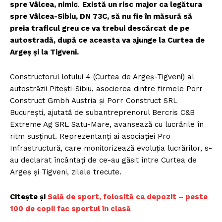
spre Vâlcea, nimic
.
Există un risc major ca legătura
spre Vâlcea-Sibiu, DN 73C, să nu fie în măsură să
preia traficul greu ce va trebui descărcat de pe
autostradă, după ce aceasta va ajunge la Curtea de
Argeș și la Tigveni.
Constructorul lotului 4 (Curtea de Argeș-Tigveni) al
autostrăzii Pitești-Sibiu, asocierea dintre firmele Porr
Construct Gmbh Austria și Porr Construct SRL
București, ajutată de subantreprenorul Bercris C&B
Extreme Ag SRL Satu-Mare, avansează cu lucrările în
ritm susținut. Reprezentanți ai asociației Pro
Infrastructură, care monitorizează evoluția lucrărilor, s-
au declarat încântați de ce-au găsit între Curtea de
Argeș și Tigveni, zilele trecute.
Citește și
Sală de sport, folosită ca depozit – peste
100 de copii fac sportul în clasă