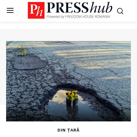
DIN ȚARĂ