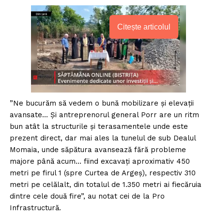
Citește articolul
”Ne bucurăm să vedem o bună mobilizare și elevații
avansate… Și antreprenorul general Porr are un ritm
bun atât la structurile și terasamentele unde este
prezent direct, dar mai ales la tunelul de sub Dealul
Momaia, unde săpătura avansează fără probleme
majore până acum… fiind excavați aproximativ 450
metri pe firul 1 (spre Curtea de Argeș), respectiv 310
metri pe celălalt, din totalul de 1.350 metri ai fiecăruia
dintre cele două fire”, au notat cei de la Pro
Infrastructură.