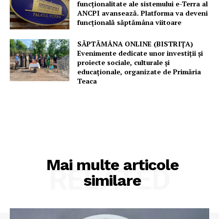
funcționalitate ale sistemului e-Terra al
ANCPI avansează. Platforma va deveni
funcțională săptămâna viitoare
SĂPTĂMÂNA ONLINE (BISTRIȚA)
Evenimente dedicate unor investiții și
proiecte sociale, culturale și
educaționale, organizate de Primăria
Teaca
Mai multe articole
RELATED
similare