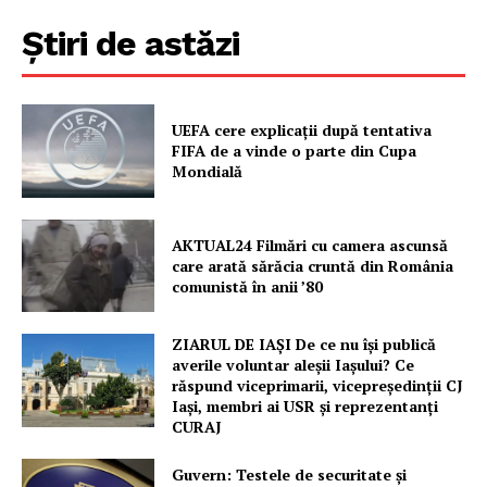
FREEDOM HOUSE ROMÂNIA
Știri de astăzi
PRESShub
UEFA cere explicații după tentativa
FIFA de a vinde o parte din Cupa
Mondială
Despre noi / Echipa
Proiecte editoriale
Rețea
AKTUAL24 Filmări cu camera ascunsă
care arată sărăcia cruntă din România
Contact
comunistă în anii ’80
ZIARUL DE IAȘI De ce nu își publică
averile voluntar aleșii Iașului? Ce
răspund viceprimarii, vicepreședinții CJ
Iași, membri ai USR și reprezentanți
CURAJ
Guvern: Testele de securitate și