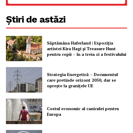
Știri de astăzi
PRESShub
Despre noi / Echipa
Săptămâna Haferland | Expoziţia
Proiecte editoriale
artistei Kira Hagi şi Treasure Hunt
pentru copii – în a treia zi a festivalului
Rețea
Contact
Strategia Energetică – Documentul
care pretinde orizont 2050, dar se
oprește la granițele UE
Costul economic al caniculei pentru
Europa