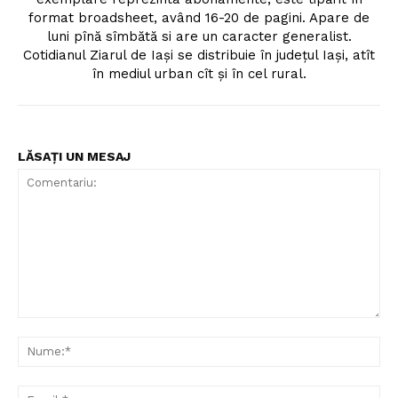
format broadsheet, având 16-20 de pagini. Apare de
luni pînă sîmbătă si are un caracter generalist.
Cotidianul Ziarul de Iaşi se distribuie în judeţul Iaşi, atît
în mediul urban cît şi în cel rural.
LĂSAȚI UN MESAJ
Comentariu:
Nu
Ema