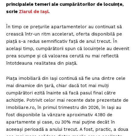
principalele temeri ale cumpărătorilor de locuințe,
scrie
Ziarul de Iași
.
În timp ce prețurile apartamentelor au continuat să
crească într-un ritm accelerat, oferta disponibilă pe
piață s-a redus semnificativ față de anul trecut. În
același timp, cumpărătorii spun că locuințele au devenit
prea scumpe și că valoarea cerută nu mai reflectă
întotdeauna realitatea din piață.
Piața imobiliară din Iași continuă să fie una dintre cele
mai dinamice din țară, chiar dacă tot mai mulți
cumpărători ezită înainte să facă pasul final către
achiziție. Potrivit celor mai recente date prezentate de
Imobiliare.ro, în primul trimestru din 2026, în Iași au
fost disponibile la vânzare aproximativ 4.180 de
apartamente și case, cu 30% mai puține decât în
aceeași perioadă a anului trecut. A fost, practic, a doua