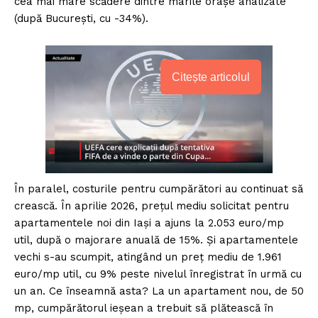
cea mai mare scădere dintre marile orașe analizate
(după București, cu -34%).
Citește articolul
În paralel, costurile pentru cumpărători au continuat să
crească. În aprilie 2026, prețul mediu solicitat pentru
apartamentele noi din Iași a ajuns la 2.053 euro/mp
util, după o majorare anuală de 15%. Și apartamentele
vechi s-au scumpit, atingând un preț mediu de 1.961
euro/mp util, cu 9% peste nivelul înregistrat în urmă cu
un an. Ce înseamnă asta? La un apartament nou, de 50
mp, cumpărătorul ieșean a trebuit să plătească în