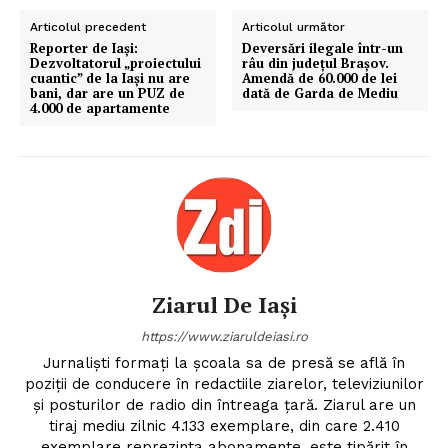
Articolul precedent
Articolul următor
Reporter de Iași:
Deversări ilegale într-un
Dezvoltatorul „proiectului
râu din județul Brașov.
cuantic” de la Iași nu are
Amendă de 60.000 de lei
bani, dar are un PUZ de
dată de Garda de Mediu
4.000 de apartamente
Ziarul De Iași
https://www.ziaruldeiasi.ro
Jurnalişti formaţi la şcoala sa de presă se află în
poziţii de conducere în redactiile ziarelor, televiziunilor
şi posturilor de radio din întreaga ţară. Ziarul are un
tiraj mediu zilnic 4.133 exemplare, din care 2.410
exemplare reprezinta abonamente, este tipărit în