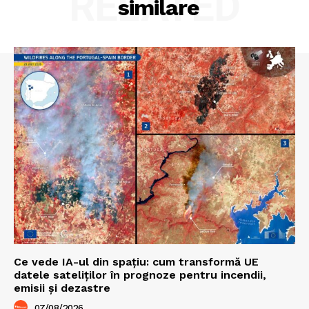
RELATED
similare
Ce vede IA-ul din spațiu: cum transformă UE
datele sateliților în prognoze pentru incendii,
emisii și dezastre
07/08/2026