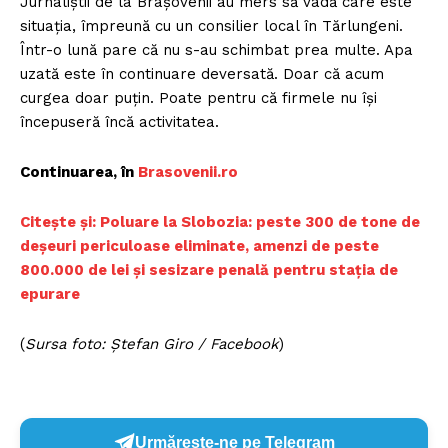
Jurnaliștii de la Brașovenii au mers să vadă care este
situația, împreună cu un consilier local în Tărlungeni.
Într-o lună pare că nu s-au schimbat prea multe. Apa
uzată este în continuare deversată. Doar că acum
curgea doar puțin. Poate pentru că firmele nu își
începuseră încă activitatea.
Continuarea, în
Brasovenii.ro
Citește și: Poluare la Slobozia: peste 300 de tone de
deșeuri periculoase eliminate, amenzi de peste
800.000 de lei și sesizare penală pentru stația de
epurare
(
Sursa foto: Ștefan Giro / Facebook
)
Urmărește-ne pe Telegram