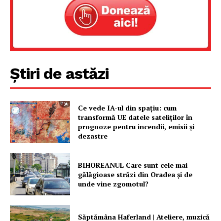
Știri de astăzi
Ce vede IA-ul din spațiu: cum
Un proiect
transformă UE datele sateliților în
FREEDOM HOUSE ROMÂNIA
prognoze pentru incendii, emisii și
dezastre
BIHOREANUL Care sunt cele mai
gălăgioase străzi din Oradea și de
PRESShub
unde vine zgomotul?
Despre noi / Echipa
Săptămâna Haferland | Ateliere, muzică
Proiecte editoriale