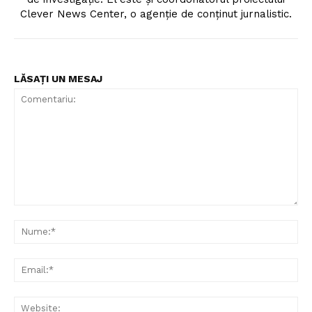
Clever News Center, o agenție de conținut jurnalistic.
LĂSAȚI UN MESAJ
Comentariu:
Nu
Ema
Web