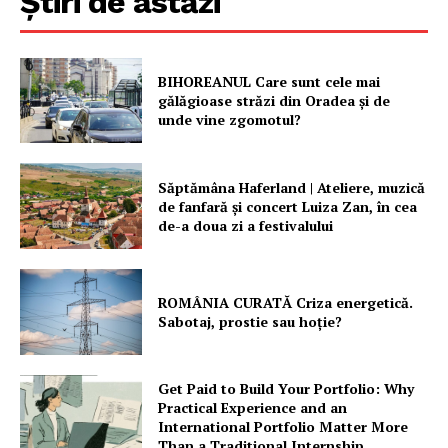
Știri de astăzi
PRESShub
BIHOREANUL Care sunt cele mai
gălăgioase străzi din Oradea și de
Despre noi / Echipa
unde vine zgomotul?
Proiecte editoriale
Rețea
Săptămâna Haferland | Ateliere, muzică
de fanfară şi concert Luiza Zan, în cea
Contact
de-a doua zi a festivalului
ROMÂNIA CURATĂ Criza energetică.
Sabotaj, prostie sau hoție?
Get Paid to Build Your Portfolio: Why
Practical Experience and an
International Portfolio Matter More
Than a Traditional Internship