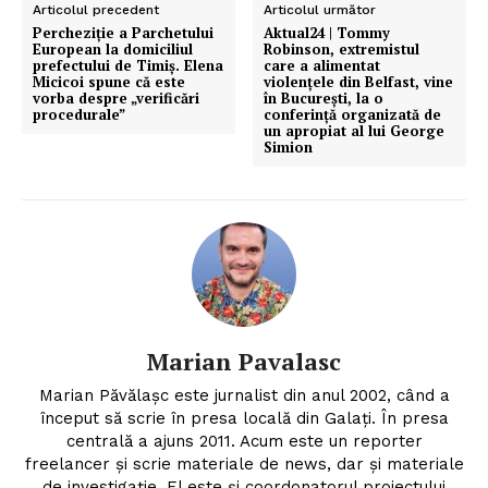
Articolul precedent
Articolul următor
Percheziție a Parchetului
Aktual24 | Tommy
European la domiciliul
Robinson, extremistul
prefectului de Timiș. Elena
care a alimentat
Micicoi spune că este
violențele din Belfast, vine
vorba despre „verificări
în București, la o
procedurale”
conferință organizată de
un apropiat al lui George
Simion
Marian Pavalasc
Marian Păvălașc este jurnalist din anul 2002, când a
început să scrie în presa locală din Galați. În presa
centrală a ajuns 2011. Acum este un reporter
freelancer și scrie materiale de news, dar și materiale
de investigație. El este și coordonatorul proiectului