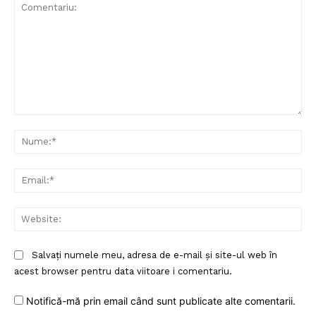
Un proiect
FREEDOM HOUSE ROMÂNIA
Comentariu:
Nu
PRESShub
Ema
Despre noi / Echipa
Web
Proiecte editoriale
Rețea
Salvați numele meu, adresa de e-mail și site-ul web în
Contact
acest browser pentru data viitoare i comentariu.
Notifică-mă prin email când sunt publicate alte comentarii.