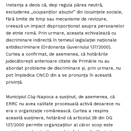
Instanța a decis că, deși regula părea neutră,
excluderea „ocupanților abuzivi” din locuințele sociale,
fără limite de timp sau mecanisme de revizuire,
creează un impact disproporționat asupra persoanelor
de etnie romă. Prin urmare, aceasta echivalează cu
discriminare indirectă în temeiul legislației naționale
antidiscriminare (Ordonanța Guvernului 137/2000).
Curtea a confirmat, de asemenea, că hotărârile
judecătorești anterioare citate de Primărie nu au
abordat probleme de discriminare și, prin urmare, nu
pot împiedica CNCD din a se pronunța în această
privință.
Municipiul Cluj-Napoca a susținut, de asemenea, că
ERRC nu avea calitate procesuală activă deoarece nu
era o organizație românească. Curtea a respins
această susținere, hotărând că articolul 28 din OG
137/2000 permite organizațiilor al căror scop este