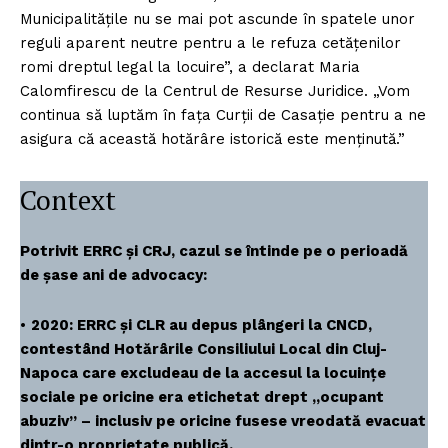
Municipalitățile nu se mai pot ascunde în spatele unor
reguli aparent neutre pentru a le refuza cetățenilor
romi dreptul legal la locuire”, a declarat Maria
Calomfirescu de la Centrul de Resurse Juridice. „Vom
continua să luptăm în fața Curții de Casație pentru a ne
asigura că această hotărâre istorică este menținută.”
Context
Potrivit ERRC și CRJ, cazul se întinde pe o perioadă
de șase ani de advocacy:
•
2020: ERRC și CLR au depus plângeri la CNCD,
contestând Hotărârile Consiliului Local din Cluj-
Napoca care excludeau de la accesul la locuințe
sociale pe oricine era etichetat drept „ocupant
abuziv” – inclusiv pe oricine fusese vreodată evacuat
dintr-o proprietate publică.