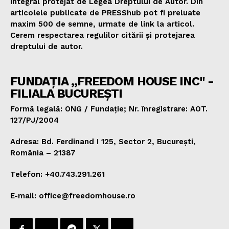
integral protejat de Legea Dreptului de Autor. Din
articolele publicate de PRESShub pot fi preluate
maxim 500 de semne, urmate de link la articol.
Cerem respectarea regulilor citării și protejarea
dreptului de autor.
FUNDAȚIA „FREEDOM HOUSE INC" -
FILIALA BUCUREȘTI
Formă legală: ONG / Fundație; Nr. înregistrare: AOT.
127/PJ/2004
Adresa: Bd. Ferdinand I 125, Sector 2, București,
România – 21387
Telefon: +40.743.291.261
E-mail: office@freedomhouse.ro