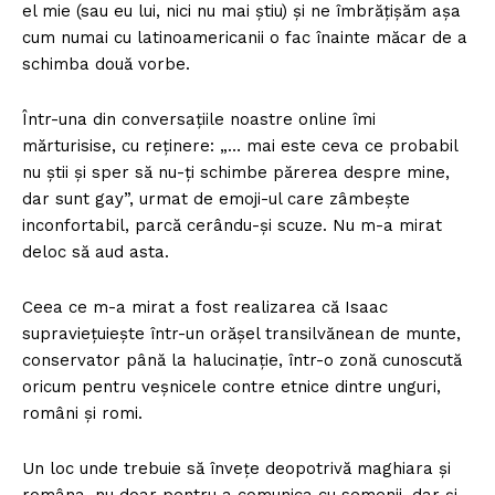
el mie (sau eu lui, nici nu mai știu) și ne îmbrățișăm așa
cum numai cu latinoamericanii o fac înainte măcar de a
schimba două vorbe.
Într-una din conversațiile noastre online îmi
mărturisise, cu reținere: „… mai este ceva ce probabil
nu știi și sper să nu-ți schimbe părerea despre mine,
dar sunt gay”, urmat de emoji-ul care zâmbește
inconfortabil, parcă cerându-și scuze. Nu m-a mirat
deloc să aud asta.
Ceea ce m-a mirat a fost realizarea că Isaac
supraviețuiește într-un orășel transilvănean de munte,
conservator până la halucinație, într-o zonă cunoscută
oricum pentru veșnicele contre etnice dintre unguri,
români și romi.
Un loc unde trebuie să învețe deopotrivă maghiara și