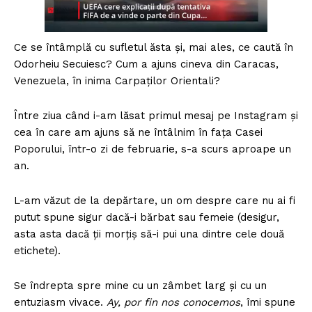
Ce se întâmplă cu sufletul ăsta și, mai ales, ce caută în
Odorheiu Secuiesc? Cum a ajuns cineva din Caracas,
Venezuela, în inima Carpaților Orientali?
Între ziua când i-am lăsat primul mesaj pe Instagram și
cea în care am ajuns să ne întâlnim în fața Casei
Poporului, într-o zi de februarie, s-a scurs aproape un
an.
L-am văzut de la depărtare, un om despre care nu ai fi
putut spune sigur dacă-i bărbat sau femeie (desigur,
asta asta dacă ții morțiș să-i pui una dintre cele două
etichete).
Se îndrepta spre mine cu un zâmbet larg și cu un
entuziasm vivace.
Ay, por fin nos conocemos
, îmi spune