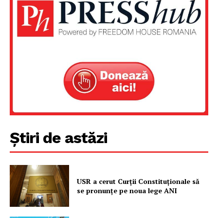
PRESShub
Despre noi / Echipa
Proiecte editoriale
Rețea
Contact
Știri de astăzi
USR a cerut Curții Constituționale să
se pronunțe pe noua lege ANI