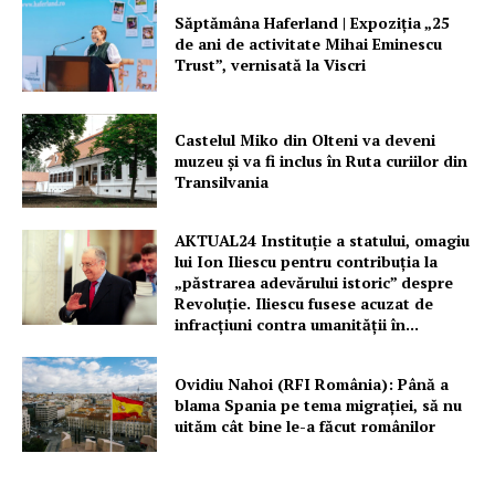
Săptămâna Haferland | Expoziţia „25
de ani de activitate Mihai Eminescu
Trust”, vernisată la Viscri
Castelul Miko din Olteni va deveni
muzeu şi va fi inclus în Ruta curiilor din
Transilvania
AKTUAL24 Instituție a statului, omagiu
lui Ion Iliescu pentru contribuția la
„păstrarea adevărului istoric” despre
Revoluție. Iliescu fusese acuzat de
infracțiuni contra umanității în...
Ovidiu Nahoi (RFI România): Până a
blama Spania pe tema migrației, să nu
uităm cât bine le-a făcut românilor