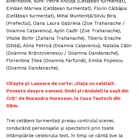
alternative, sunt: Petre Ancuța (Cetățean turmentat),
Emilian Mârnea (Cetățean turmentat), Florin Călbăjos
(Cetățean turmentat), Mihai Munteniță/Silviu Biriș
(Prefectul), Oana Laura Gabriela (Zoe Trahanache /
Doamna Cațavencu), Aylin Cadîr (Zoe Trahanache),
Vitalie Bichir (Zaharia Trahanache), Tiberiu Enache
(Ghiță), Alina Petrică (Doamna Cațavencu), Natalia Călin
(Doamna Brânzovenescu / Doamna Dandanache),
Florentina Țilea (Doamna Farfuridi), Emilia Popescu
(Doamna Dandanache).
Citește și: Lansare de carte: „Viața cu celălalt.
Poveste despre oameni, limbi și rânduieli la sașii din
Criț” de Ruxandra Hurezean, la Casa Teutsch din
Sibiu
Trei cetățeni turmentați preiau controlul scenei,
conducând personajele și spectatorii prin toate
întâmplările celebrului text, în timp ce cântă live la