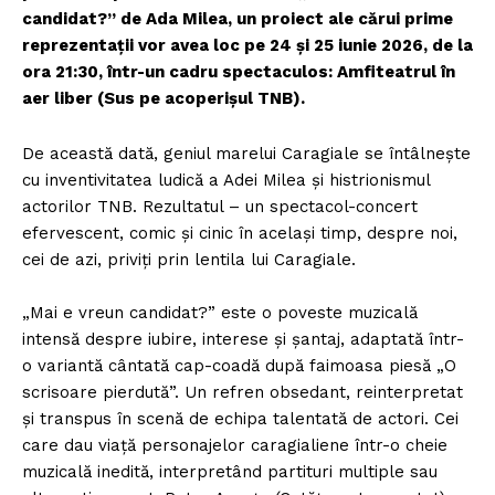
candidat?” de Ada Milea, un proiect ale cărui prime
reprezentații vor avea loc pe 24 și 25 iunie 2026, de la
ora 21:30, într-un cadru spectaculos: Amfiteatrul în
aer liber (Sus pe acoperișul TNB).
De această dată, geniul marelui Caragiale se întâlnește
cu inventivitatea ludică a Adei Milea și histrionismul
actorilor TNB. Rezultatul – un spectacol-concert
efervescent, comic și cinic în același timp, despre noi,
cei de azi, priviți prin lentila lui Caragiale.
„Mai e vreun candidat?” este o poveste muzicală
intensă despre iubire, interese și șantaj, adaptată într-
o variantă cântată cap-coadă după faimoasa piesă „O
scrisoare pierdută”. Un refren obsedant, reinterpretat
și transpus în scenă de echipa talentată de actori. Cei
care dau viață personajelor caragialiene într-o cheie
muzicală inedită, interpretând partituri multiple sau