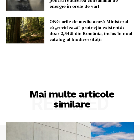
pentru reducerea consumului de
Contact
energie în orele de vârf
ONG-urile de mediu acuză Ministerul
că „reciclează” protecția existentă:
doar 2,54% din România, inclus în noul
catalog al biodiversității
Mai multe articole
RELATED
similare