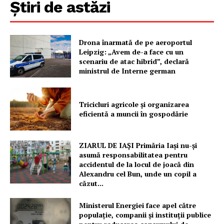
Știri de astăzi
Drona înarmată de pe aeroportul
Leipzig: „Avem de-a face cu un
scenariu de atac hibrid”, declară
ministrul de Interne german
Un proiect
Tricicluri agricole și organizarea
FREEDOM HOUSE ROMÂNIA
eficientă a muncii în gospodărie
ZIARUL DE IAȘI Primăria Iași nu-și
asumă responsabilitatea pentru
PRESShub
accidentul de la locul de joacă din
Alexandru cel Bun, unde un copil a
căzut...
Despre noi / Echipa
Proiecte editoriale
Ministerul Energiei face apel către
populație, companii și instituții publice
Rețea