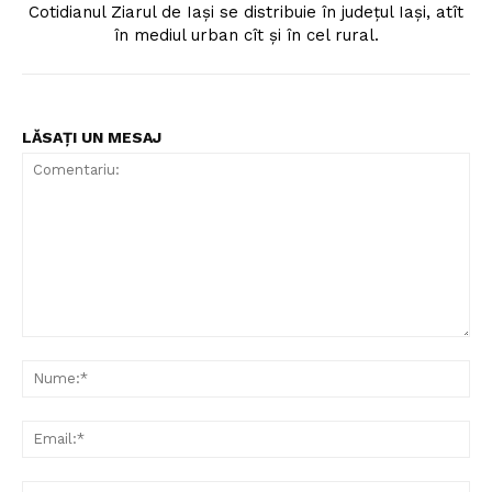
Cotidianul Ziarul de Iaşi se distribuie în judeţul Iaşi, atît
în mediul urban cît şi în cel rural.
LĂSAȚI UN MESAJ
Comentariu:
Nu
Ema
Web