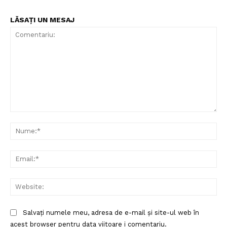
LĂSAȚI UN MESAJ
Comentariu:
Nu
Ema
Web
Salvați numele meu, adresa de e-mail și site-ul web în
acest browser pentru data viitoare i comentariu.