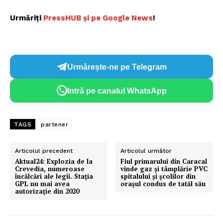
Urmăriți
P
ressHUB și pe Google News
!
Urmărește-ne pe Telegram
Intră pe canalul WhatsApp
TAGS
partener
Articolul precedent
Articolul următor
Aktual24: Explozia de la
Fiul primarului din Caracal
Crevedia, numeroase
vinde gaz și tâmplărie PVC
încălcări ale legii. Stația
spitalului și școlilor din
GPL nu mai avea
orașul condus de tatăl său
autorizație din 2020