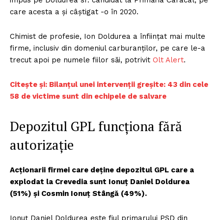
impus pe Doldurea sr. candidat la Primăria Caracal, pe
care acesta a și câștigat -o în 2020.
Chimist de profesie, Ion Doldurea a înființat mai multe
firme, inclusiv din domeniul carburanților, pe care le-a
trecut apoi pe numele fiilor săi, potrivit
Olt Alert
.
Citește și: Bilanțul unei intervenții greșite: 43 din cele
58 de victime sunt din echipele de salvare
Depozitul GPL funcționa fără
autorizație
Acționarii firmei care deține depozitul GPL care a
explodat la Crevedia sunt Ionuț Daniel Doldurea
(51%) și Cosmin Ionuț Stângă (49%).
Ionuț Daniel Doldurea este fiul primarului PSD din