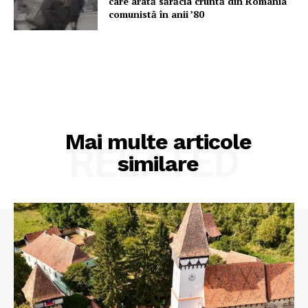
care arată sărăcia cruntă din România
comunistă în anii ’80
Mai multe articole
RELATED
similare