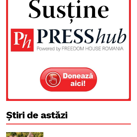
PRESShub
Despre noi / Echipa
Proiecte editoriale
Rețea
Contact
Știri de astăzi