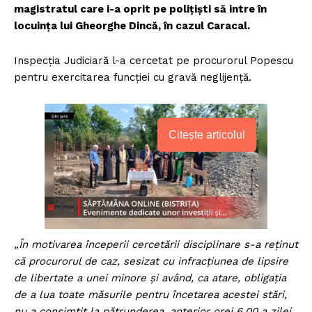
magistratul care i-a oprit pe poliţişti să intre în
locuinţa lui Gheorghe Dincă, în cazul Caracal.
Inspecţia Judiciară l-a cercetat pe procurorul Popescu
pentru exercitarea funcţiei cu gravă neglijenţă.
Citește articolul
„
În motivarea începerii cercetării disciplinare s-a reţinut
că procurorul de caz, sesizat cu infracţiunea de lipsire
de libertate a unei minore şi având, ca atare, obligaţia
de a lua toate măsurile pentru încetarea acestei stări,
nu a consimţit la pătrunderea, anterior orei 6,00 a zilei