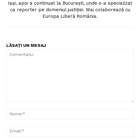
Iași, apoi a continuat la București, unde s-a specializat
ca reporter pe domeniul justiției. Mai colaborează cu
Europa Liberă România.
LĂSAȚI UN MESAJ
Comentariu:
Nu
Ema