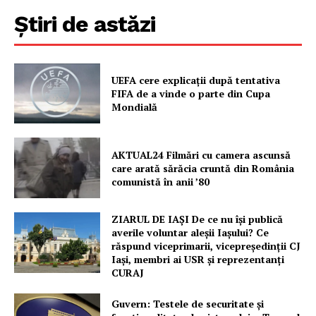
Știri de astăzi
UEFA cere explicații după tentativa
FIFA de a vinde o parte din Cupa
Mondială
Un proiect
AKTUAL24 Filmări cu camera ascunsă
FREEDOM HOUSE ROMÂNIA
care arată sărăcia cruntă din România
comunistă în anii ’80
ZIARUL DE IAȘI De ce nu își publică
averile voluntar aleșii Iașului? Ce
PRESShub
răspund viceprimarii, vicepreședinții CJ
Iași, membri ai USR și reprezentanți
Despre noi / Echipa
CURAJ
Proiecte editoriale
Guvern: Testele de securitate și
Rețea