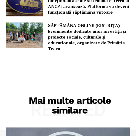
funcționalitate ale sistemului e-Terra al
ANCPI avansează. Platforma va deveni
Contact
funcțională săptămâna viitoare
SĂPTĂMÂNA ONLINE (BISTRIȚA)
Evenimente dedicate unor investiții și
proiecte sociale, culturale și
educaționale, organizate de Primăria
Teaca
Mai multe articole
RELATED
similare