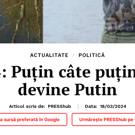
ACTUALITATE
POLITICĂ
: Puțin câte puțin
devine Putin
Articol scris de:
PRESShub
Data:
18/03/2024
 sursă preferată în Google
Urmărește PRESShub pe