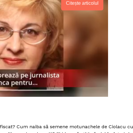
Citește articolul
PRESShub
Despre noi / Echipa
confiscat? Cum naiba să semene motunachele de Ciolacu c