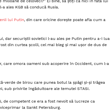
milioane de celoveci?” Ei bine, să știți că nici în fata lui
Proiecte editoriale
l-a ales KGB să conducă Rusia.
Rețea
Contact
nii lui Putin
, din care oricine dorește poate afla cum a
iect
 HOUSE
NIA
, dar securiștii sovietici l-au ales pe Putin pentru a-i lua
ost din curtea școlii, cel mai bleg și mai ușor de dus de
ur, care omora oameni sub acoperire în Occident, cum l-a
-verde de birou care punea botul la șpăgi și-și trăgea
i, sub privirile îngăduitoare ale temutei STASI.
, de competent ce era a fost nevoit să lucreze ca
s viceprimar la Sankt Petersburg.