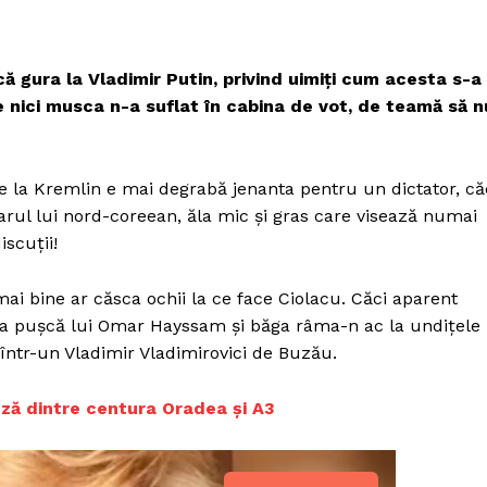
că gura la Vladimir Putin, privind uimiți cum acesta s-a
e nici musca n-a suflat în cabina de vot, de teamă să n
e la Kremlin e mai degrabă jenanta pentru un dictator, că
rul lui nord-coreean, ăla mic și gras care visează numai
iscuții!
mai bine ar căsca ochii la ce face Ciolacu. Căci aparent
ea pușcă lui Omar Hayssam și băga râma-n ac la undițele
 într-un Vladimir Vladimirovici de Buzău.
ză dintre centura Oradea și A3