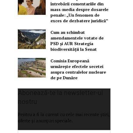
întrebării comentariile din
mass-media despre dosarele
penale: „Un fenomen de
exces de dezbatere juridică”
Cum au schimbat
amendamentele votate de
PSD și AUR Strategia
biodiversității la Senat
Comisia Europeană
urmărește efectele secetei
asupra centralelor nucleare
de pe Dunăre
Abonează-te la newsletter-ul
nostru
Pentru a fi la curent cu cele mai recente știri,
oferte și anunțuri speciale.