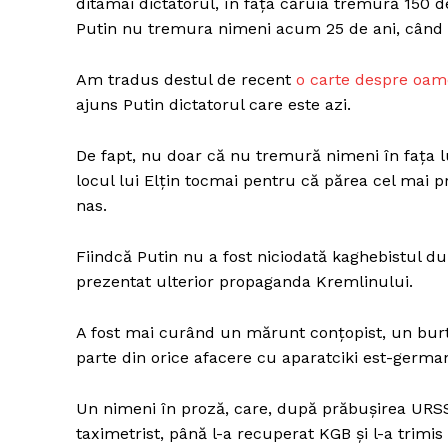
ditamai dictatorul, în fața căruia tremură 150 de 
Putin nu tremura nimeni acum 25 de ani, când 
Am tradus destul de recent
o carte despre oame
Un pro
ajuns Putin dictatorul care este azi.
FREEDOM
ROMÂ
De fapt, nu doar că nu tremură nimeni în fața lui
locul lui Elțin tocmai pentru că părea cel mai pr
nas.
Fiindcă Putin nu a fost niciodată kaghebistul d
prezentat ulterior propaganda Kremlinului.
A fost mai curând un mărunt conțopist, un burtă
parte din orice afacere cu aparatciki est-german
Un nimeni în proză, care, după prăbușirea URSS
taximetrist, până l-a recuperat KGB și l-a trimi