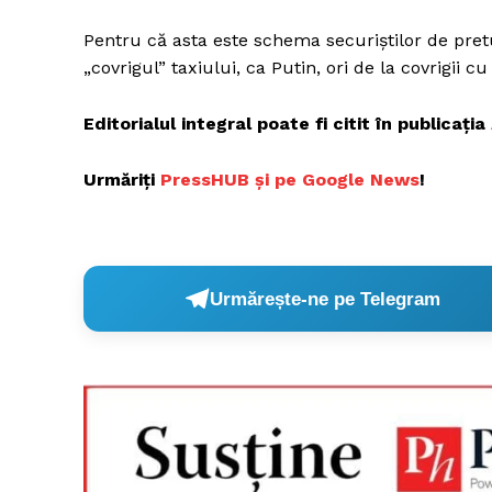
Pentru că asta este schema securiștilor de pretuti
„covrigul” taxiului, ca Putin, ori de la covrigii 
Editorialul integral poate fi citit în publicația
Urmăriți
P
ressHUB și pe Google News
!
Urmărește-ne pe Telegram