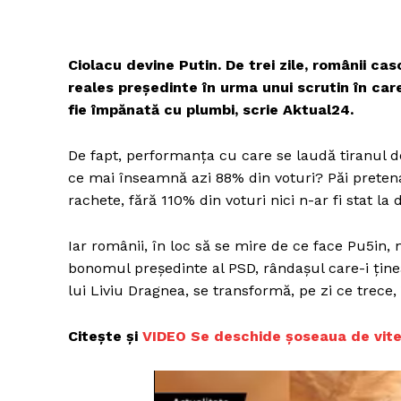
Ciolacu devine Putin. De trei zile, românii cas
reales președinte în urma unui scrutin în car
fie împănată cu plumbi, scrie Aktual24.
De fapt, performanța cu care se laudă tiranul d
ce mai înseamnă azi 88% din voturi? Păi pretena
rachete, fără 110% din voturi nici n-ar fi stat la d
Iar românii, în loc să se mire de ce face Pu5in, 
bonomul președinte al PSD, rândașul care-i țin
lui Liviu Dragnea, se transformă, pe zi ce trece,
Citește și
VIDEO Se deschide șoseaua de vite