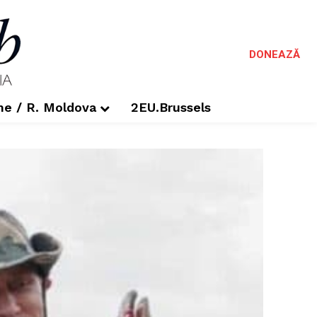
DONEAZĂ
me / R. Moldova
2EU.Brussels