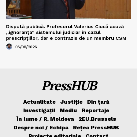
Dispută publică. Profesorul Valerius Ciucă acuză
„ignoranța” sistemului judiciar în cazul
prescripțiilor, dar e contrazis de un membru CSM
06/08/2026
PressHUB
Actualitate
Justiție
Din țară
Investigații
Mediu
Reportaje
În lume / R. Moldova
2EU.Brussels
Despre noi / Echipa
Rețea PressHUB
Proiecte editoriale
Contact