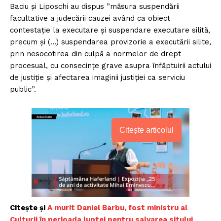
Baciu și Liposchi au dispus ”măsura suspendării
facultative a judecării cauzei având ca obiect
contestație la executare și suspendare executare silită,
precum și (…) suspendarea provizorie a executării silite,
prin nesocotirea din culpă a normelor de drept
procesual, cu consecințe grave asupra înfăptuirii actului
de justiție și afectarea imaginii justiției ca serviciu
public”.
Citește articolul
Citește și
A murit Daniel Barbu, fost ministru al
Culturii în perioada luptei pentru salvarea sitului