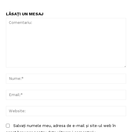
LĂSAȚI UN MESAJ
Comentariu:
Nu
Ema
Web
Salvați numele meu, adresa de e-mail și site-ul web în