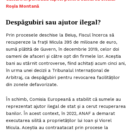
Roşia Montană
Despăgubiri sau ajutor ilegal?
Prin procesele deschise la Beiuș, Fiscul încerca să
recupereze la frații Micula 395 de milioane de euro,
sumă plătită de Guvern, în decembrie 2019, celor doi
oameni de afaceri și către opt din firmele lor. Aceștia
bani au stârnit controverse, fiind achitați acum cinci ani,
în urma unei decizii a Tribunalul Internaţional de
Arbitraj, ca despăgubiri pentru revocarea facilităţilor
din zonele defavorizate.
În schimb, Comisia Europeană a stabilit că sumele au
reprezentat ajutor ilegal de stat şi a cerut recuperarea
banilor. În acest context, în 2022, ANAF a demarat
executarea silită a proprietăților lui Ioan și Viorel
Micula. Aceștia au contraatacat prin procese la