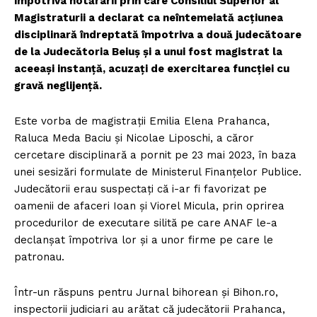
împotriva hotărârii prin care Consiliul Superior al
Magistraturii a declarat ca neîntemeiată acțiunea
disciplinară îndreptată împotriva a două judecătoare
de la Judecătoria Beiuș și a unui fost magistrat la
aceeași instanță, acuzați de exercitarea funcției cu
gravă neglijență.
Este vorba de magistrații Emilia Elena Prahanca,
Raluca Meda Baciu și Nicolae Liposchi, a căror
cercetare disciplinară a pornit pe 23 mai 2023, în baza
unei sesizări formulate de Ministerul Finanțelor Publice.
Judecătorii erau suspectați că i-ar fi favorizat pe
oamenii de afaceri Ioan și Viorel Micula, prin oprirea
procedurilor de executare silită pe care ANAF le-a
declanșat împotriva lor și a unor firme pe care le
patronau.
Într-un răspuns pentru Jurnal bihorean și Bihon.ro,
inspectorii judiciari au arătat că judecătorii Prahanca,