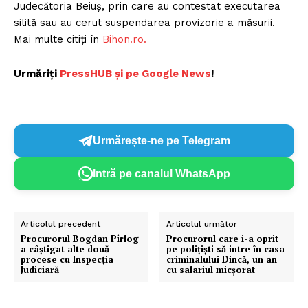
Judecătoria Beiuș, prin care au contestat executarea
silită sau au cerut suspendarea provizorie a măsurii.
Mai multe citiți în
Bihon.ro.
Urmăriți
P
ressHUB și pe Google News
!
Urmărește-ne pe Telegram
Intră pe canalul WhatsApp
Articolul precedent
Articolul următor
Procurorul Bogdan Pîrlog
Procurorul care i-a oprit
a câștigat alte două
pe polițiști să intre în casa
procese cu Inspecția
criminalului Dincă, un an
Judiciară
cu salariul micșorat