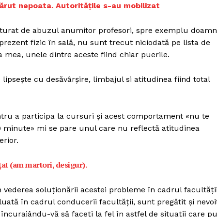
Proiecte editoriale
părut nepoata. Autoritățile s-au mobilizat
Rețea
săturat de abuzul anumitor profesori, spre exemplu doam
Contact
 prezent fizic în sală, nu sunt trecut niciodată pe lista de
iect
ia mea, unele dintre aceste fiind chiar puerile.
 HOUSE
NIA
lipseşte cu desăvârşire, limbajul si atitudinea fiind total
ntru a participa la cursuri şi acest comportament «nu te
20 minute» mi se pare unul care nu reflectă atitudinea
rior.
ţat (am martori, desigur).
 vederea soluţionării acestei probleme în cadrul facultăţi
uată în cadrul conducerii facultăţii, sunt pregătit şi nevoi
ncurajându-vă să faceţi la fel în astfel de situaţii care p