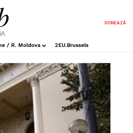
DONEAZĂ
me / R. Moldova
2EU.Brussels