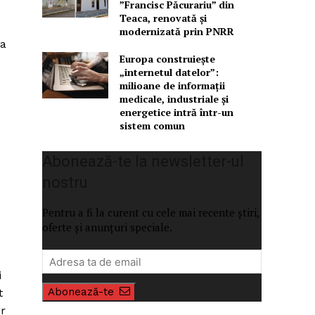
”Francisc Păcurariu” din
Teaca, renovată și
modernizată prin PNRR
na
Europa construiește
„internetul datelor”:
milioane de informații
medicale, industriale și
energetice intră într-un
sistem comun
Abonează-te la newsletter-ul
nostru
Pentru a fi la curent cu cele mai recente știri,
oferte și anunțuri speciale.
i
Abonează-te
t
ur