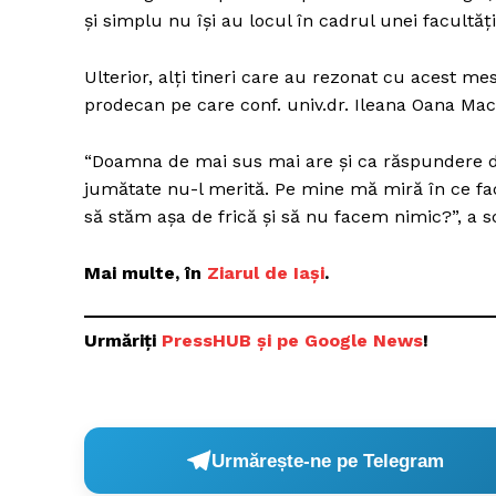
şi simplu nu îşi au locul în cadrul unei facultăţ
Ulterior, alţi tineri care au rezonat cu acest me
prodecan pe care conf. univ.dr. Ileana Oana Macar
“Doamna de mai sus mai are şi ca răspundere de
jumătate nu-l merită. Pe mine mă miră în ce fa
să stăm aşa de frică şi să nu facem nimic?”, a sc
Mai multe, în
Ziarul de Iași
.
Urmăriți
P
ressHUB și pe Google News
!
Urmărește-ne pe Telegram