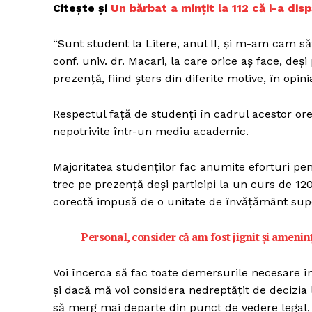
Citește și
Un bărbat a mințit la 112 că i-a dis
“Sunt student la Litere, anul II, şi m-am cam 
conf. univ. dr. Macari, la care orice aş face, deşi
Un pro
prezenţă, fiind şters din diferite motive, în opin
FREEDOM
ROMÂ
Respectul faţă de studenţi în cadrul acestor ore 
nepotrivite într-un mediu academic.
Majoritatea studenţilor fac anumite eforturi pe
trec pe prezenţă deşi participi la un curs de 1
corectă impusă de o unitate de învăţământ supe
Personal, consider că am fost jignit şi amenin
Voi încerca să fac toate demersurile necesare în
şi dacă mă voi considera nedreptăţit de decizia l
să merg mai departe din punct de vedere legal, î