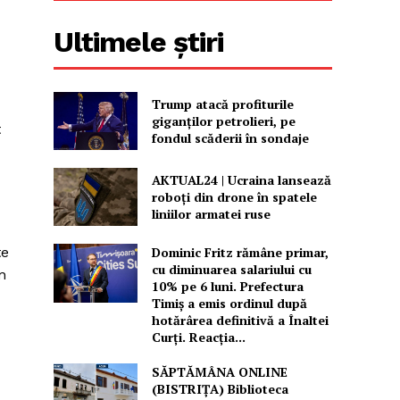
Ultimele știri
Trump atacă profiturile
giganților petrolieri, pe
t
fondul scăderii în sondaje
AKTUAL24 | Ucraina lansează
roboți din drone în spatele
liniilor armatei ruse
te
Dominic Fritz rămâne primar,
cu diminuarea salariului cu
n
10% pe 6 luni. Prefectura
Timiș a emis ordinul după
hotărârea definitivă a Înaltei
Curți. Reacția...
SĂPTĂMÂNA ONLINE
(BISTRIȚA) Biblioteca