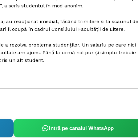
i”, a scris studentul în mod anonim.
saj au reacţionat imediat, făcând trimitere şi la scaunul d
i îl ocupă în cadrul Consiliului Facultăţii de Litere.
 a rezolva problema studenţilor. Un salariu pe care nici
cultate am ajuns. Până la urmă noi pur şi simplu trebuie
ris un alt student.
Intră pe canalul WhatsApp