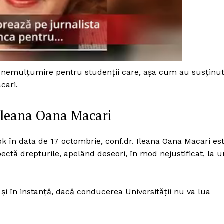
e nemulţumire pentru studenţii care, aşa cum au susţinu
cari.
Ileana Oana Macari
ok în data de 17 octombrie, conf.dr. Ileana Oana Macari es
pectă drepturile, apelând deseori, în mod nejustificat, la u
PRESShub
 şi în instanţă, dacă conducerea Universităţii nu va lua
Despre noi / Echipa