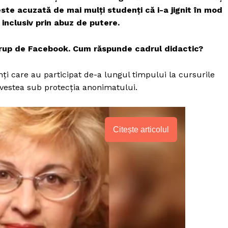
, este acuzată de mai mulţi studenţi că i-a jignit în mod
inclusiv prin abuz de putere.
 grup de Facebook. Cum răspunde cadrul didactic?
enţi care au participat de-a lungul timpului la cursurile
ovestea sub protecţia anonimatului.
Citește articolul