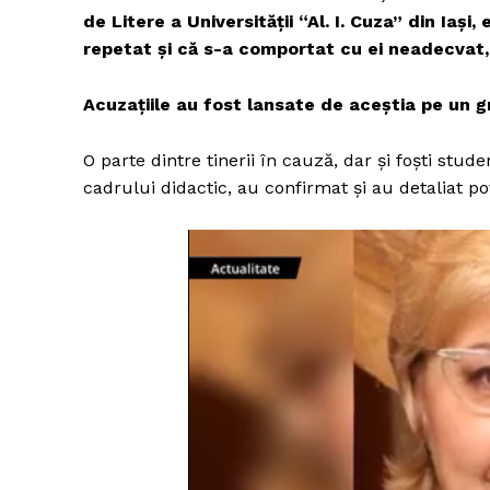
de Litere a Universității “Al. I. Cuza” din Iaşi
repetat şi că s-a comportat cu ei neadecvat, 
Acuzaţiile au fost lansate de aceştia pe un
O parte dintre tinerii în cauză, dar şi foşti stud
cadrului didactic, au confirmat şi au detaliat p