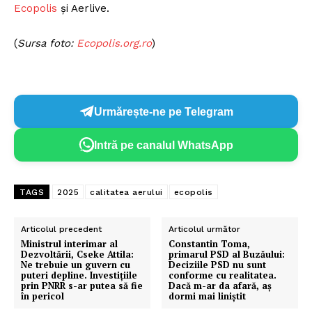
Ecopolis
și Aerlive.
(
Sursa foto:
Ecopolis.org.ro
)
Urmărește-ne pe Telegram
Intră pe canalul WhatsApp
TAGS
2025
calitatea aerului
ecopolis
Articolul precedent
Articolul următor
​Ministrul interimar al
Constantin Toma,
Dezvoltării, Cseke Attila:
primarul PSD al Buzăului:
Ne trebuie un guvern cu
Deciziile PSD nu sunt
puteri depline. Investiţiile
conforme cu realitatea.
prin PNRR s-ar putea să fie
Dacă m-ar da afară, aş
în pericol
dormi mai liniştit