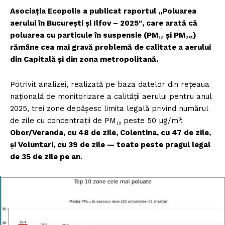
Asociația Ecopolis a publicat raportul „Poluarea
aerului în București și Ilfov – 2025″, care arată că
poluarea cu particule în suspensie (PM₁₀ și PM₂.₅)
rămâne cea mai gravă problemă de calitate a aerului
din Capitală și din zona metropolitană.
Potrivit analizei, realizată pe baza datelor din rețeaua
națională de monitorizare a calității aerului pentru anul
2025, trei zone depășesc limita legală privind numărul
de zile cu concentrații de PM₁₀ peste 50 µg/m³:
Obor/Veranda, cu 48 de zile, Colentina, cu 47 de zile,
și Voluntari, cu 39 de zile — toate peste pragul legal
de 35 de zile pe an.