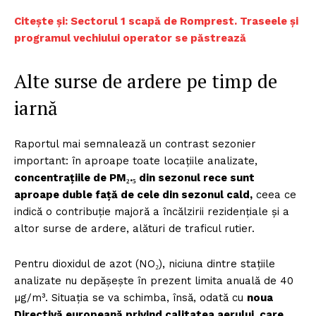
Citește și: Sectorul 1 scapă de Romprest. Traseele și
programul vechiului operator se păstrează
Alte surse de ardere pe timp de
iarnă
Raportul mai semnalează un contrast sezonier
important: în aproape toate locațiile analizate,
concentrațiile de PM₂.₅ din sezonul rece sunt
aproape duble față de cele din sezonul cald,
ceea ce
indică o contribuție majoră a încălzirii rezidențiale și a
altor surse de ardere, alături de traficul rutier.
Pentru dioxidul de azot (NO₂), niciuna dintre stațiile
analizate nu depășește în prezent limita anuală de 40
µg/m³. Situația se va schimba, însă, odată cu
noua
Directivă europeană privind calitatea aerului, care