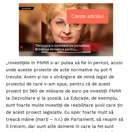
Citește articolul
„Investiţiile în PNRR s-ar putea să fie în pericol, acolo
unde aceste proiecte de acte normative nu pot fi
trecute. Avem şi noi o strângere de inimă legat de
proiectul de care v-am spus, pentru că de acest
proiect ţin 560 de milioane de euro pe investiţii PNRR
la Dezvoltare şi la şcoală. La Educaţie, de exemplu,
sunt foarte multe investiţii de reabilitare şcoli care ţin
de acest proiect legislativ. Eu sper foarte mult să
treacă mâine (marţi – n.r.) de Parlament, să reuşim să
îl trecem, dar sunt alte domenii în care la fel sunt