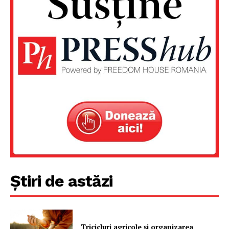
PRESShub
Despre noi / Echipa
Proiecte editoriale
Rețea
Contact
Știri de astăzi
Tricicluri agricole și organizarea