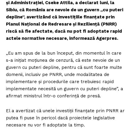
şi Administraţiei, Cseke Attila, a declarat luni, la
Sibiu, că România are nevoie de un guvern „cu puteri
depline”, avertizând că investiţiile finanţate prin
Planul Naţional de Redresare şi Rezilienţă (PNRR)
riscă să fie afectate, dacă nu pot fi adoptate rapid
actele normative necesare, informează Agerpres.
„Eu am spus de la bun început, din momentul în care
s-a iniţiat moţiunea de cenzură, că este nevoie de un
guvern cu puteri depline, pentru că sunt foarte multe
domenii, inclusiv pe PNRR, unde modalitatea de
implementare şi procedurile care trebuiesc rapid
implementate necesită un guvern cu puteri depline”, a
afirmat ministrul într-o conferinţă de presă.
El a avertizat că unele investiţii finanţate prin PNRR ar
putea fi puse în pericol dacă proiectele legislative
necesare nu vor fi adoptate la timp.