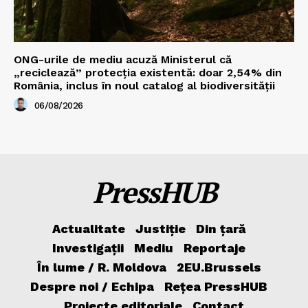
ONG-urile de mediu acuză Ministerul că
„reciclează” protecția existentă: doar 2,54% din
România, inclus în noul catalog al biodiversității
06/08/2026
PressHUB
Actualitate
Justiție
Din țară
Investigații
Mediu
Reportaje
În lume / R. Moldova
2EU.Brussels
Despre noi / Echipa
Rețea PressHUB
Proiecte editoriale
Contact