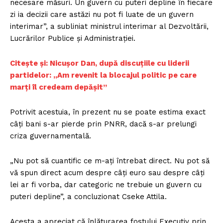
necesare măsuri. Un guvern cu puteri depline în fiecare
zi ia decizii care astăzi nu pot fi luate de un guvern
interimar”, a subliniat ministrul interimar al Dezvoltării,
Lucrărilor Publice şi Administraţiei.
Citește și: ​Nicușor Dan, după discuțiile cu liderii
partidelor: „Am revenit la blocajul politic pe care
marți îl credeam depășit”
Potrivit acestuia, în prezent nu se poate estima exact
câţi bani s-ar pierde prin PNRR, dacă s-ar prelungi
criza guvernamentală.
„Nu pot să cuantific ce m-aţi întrebat direct. Nu pot să
vă spun direct acum despre câţi euro sau despre câţi
lei ar fi vorba, dar categoric ne trebuie un guvern cu
puteri depline”, a concluzionat Cseke Attila.
Acesta a apreciat că înlăturarea fostului Executiv prin