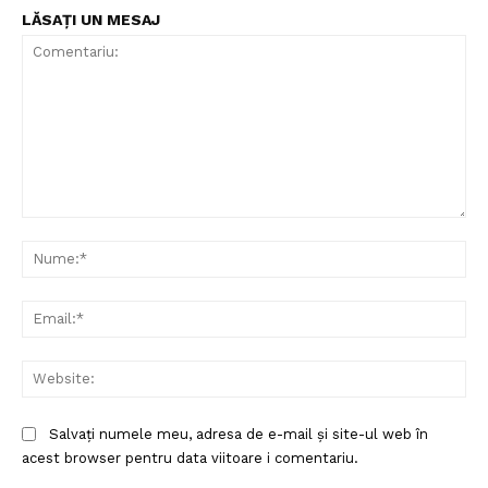
LĂSAȚI UN MESAJ
Comentariu:
Nu
Ema
Web
Salvați numele meu, adresa de e-mail și site-ul web în
acest browser pentru data viitoare i comentariu.