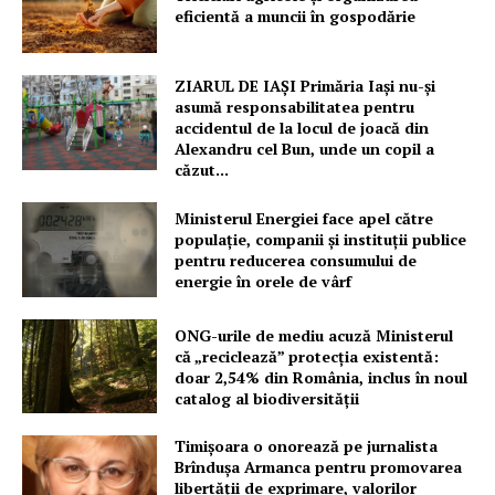
eficientă a muncii în gospodărie
ZIARUL DE IAȘI Primăria Iași nu-și
asumă responsabilitatea pentru
accidentul de la locul de joacă din
Alexandru cel Bun, unde un copil a
căzut...
Ministerul Energiei face apel către
populație, companii și instituții publice
pentru reducerea consumului de
energie în orele de vârf
ONG-urile de mediu acuză Ministerul
că „reciclează” protecția existentă:
doar 2,54% din România, inclus în noul
catalog al biodiversității
Timișoara o onorează pe jurnalista
Brîndușa Armanca pentru promovarea
libertății de exprimare, valorilor