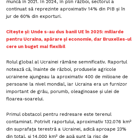
muncă în 2021. În 2024, în plin război, sectorul a
continuat să reprezinte aproximativ 14% din PIB și în
jur de 60% din exporturi.
Citește și: Unde s-au dus banii UE în 2025: miliarde
pentru Ucraina, apărare și economie, dar Bruxelles-ul
cere un buget mai flexibil
Rolul global al Ucrainei rămâne semnificativ. Raportul
notează că, înainte de război, produsele agricole
ucrainene ajungeau la aproximativ 400 de milioane de
persoane la nivel mondial, iar Ucraina era un furnizor
important de grâu, porumb, oleaginoase și ulei de
floarea-soarelui.
Primul obstacol pentru redresare este terenul
contaminat. Potrivit raportului, aproximativ 132.076 km²
din suprafața terestră a Ucrainei, adică aproape 23%
din total, și 14.000 km² de apă sunt la risc de