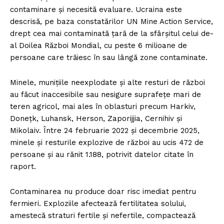
contaminare și necesită evaluare. Ucraina este
descrisă, pe baza constatărilor UN Mine Action Service,
drept cea mai contaminată țară de la sfârșitul celui de-
al Doilea Război Mondial, cu peste 6 milioane de
persoane care trăiesc în sau lângă zone contaminate.
Minele, munițiile neexplodate și alte resturi de război
au făcut inaccesibile sau nesigure suprafețe mari de
teren agricol, mai ales în oblasturi precum Harkiv,
Donețk, Luhansk, Herson, Zaporijjia, Cernihiv și
Mikolaiv. Între 24 februarie 2022 și decembrie 2025,
minele și resturile explozive de război au ucis 472 de
persoane și au rănit 1.188, potrivit datelor citate în
raport.
Contaminarea nu produce doar risc imediat pentru
fermieri. Exploziile afectează fertilitatea solului,
amestecă straturi fertile și nefertile, compactează