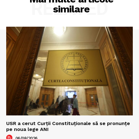
RELATED
similare
USR a cerut Curții Constituționale să se pronunțe
pe noua lege ANI
06/08/2026