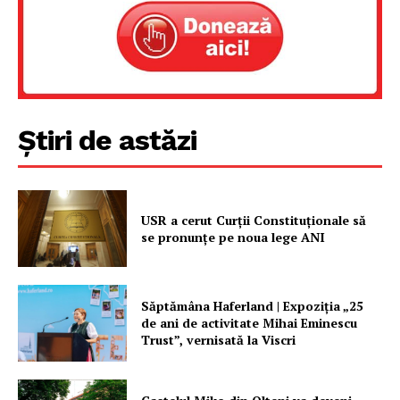
Știri de astăzi
USR a cerut Curții Constituționale să
se pronunțe pe noua lege ANI
Săptămâna Haferland | Expoziţia „25
de ani de activitate Mihai Eminescu
Trust”, vernisată la Viscri