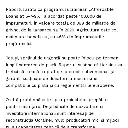
Raportul arată că programul ucrainean „Affordable
Loans at 5-7-9%” a acordat peste 100.000 de
împrumuturi, în valoare totală de 389 de miliarde de
grivne, de la lansarea sa în 2020. Agricultura este cel
mai mare beneficiar, cu 46% din împrumuturile
programului.
Totuși, sprijinul de urgență nu poate înlocui pe termen
lung finanțarea de piață. Raportul susține că Ucraina va
trebui să treacă treptat de la credit subvenționat și
garanții susținute de donatori la mecanisme
compatibile cu piața și cu reglementările europene.
O altă problemă este lipsa proiectelor pregătite
pentru finanțare. Deși băncile de dezvoltare și
investitorii internaționali sunt interesați de
reconstrucția Ucrainei, mulți producători mici și mijlocii
nu au capacitatea tehnică de a transforma