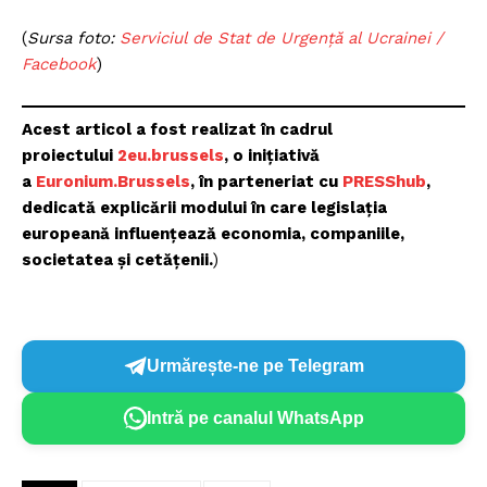
Un proiect
(
Sursa foto:
Serviciul de Stat de Urgență al Ucrainei /
FREEDOM HOUSE ROMÂNIA
Facebook
)
Acest articol a fost realizat în cadrul
proiectului
2eu.brussels
, o inițiativă
PRESShub
a
Euronium.Brussels
, în parteneriat cu
PRESShub
,
dedicată explicării modului în care legislația
Despre noi / Echipa
europeană influențează economia, companiile,
Proiecte editoriale
societatea și cetățenii.
)
Rețea
Contact
Urmărește-ne pe Telegram
Intră pe canalul WhatsApp