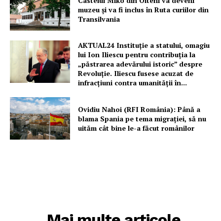
Castelul Miko din Olteni va deveni
muzeu şi va fi inclus în Ruta curiilor din
Transilvania
AKTUAL24 Instituție a statului, omagiu
lui Ion Iliescu pentru contribuția la
„păstrarea adevărului istoric” despre
Revoluție. Iliescu fusese acuzat de
infracțiuni contra umanității în...
Ovidiu Nahoi (RFI România): Până a
blama Spania pe tema migrației, să nu
uităm cât bine le-a făcut românilor
Mai multe articole